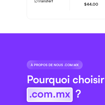
Transfert
$44.00
À PROPOS DE NOUS .COM.MX
Pourquoi choisir
.com.mx
?