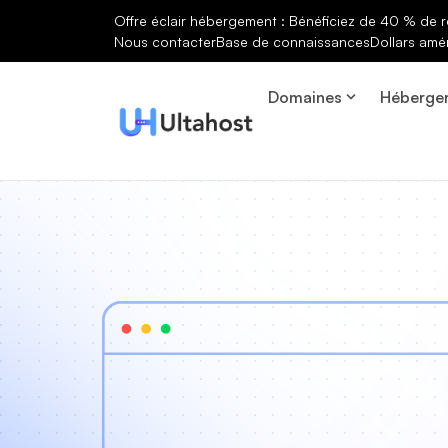
Offre éclair hébergement : Bénéficiez de 40 % de r
Nous contacter
Base de connaissances
Dollars amé
Domaines
Héberge