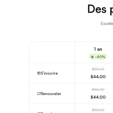
Des p
Excelle
1 an
-40%
$55.00
S'inscrire
$44.00
$55.00
Renouveler
$44.00
$55.00