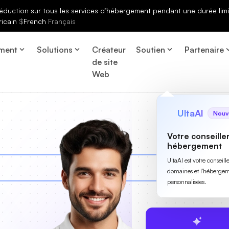
éduction sur tous les services d’hébergement pendant une durée limi
ricain
$
French
Français
ment
Solutions
Créateur
Soutien
Partenaire
de site
Web
UltaAI
Nouv
Votre conseille
hébergement
UltaAI est votre conseil
domaines et l'hébergem
personnalisées.