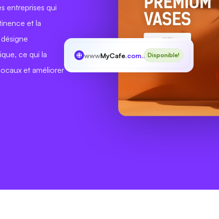
s entreprises qui
tinence et la
 désigne
que, ce qui la
www
MyCafe
.com.mx
Disponible!
locaux et améliorer