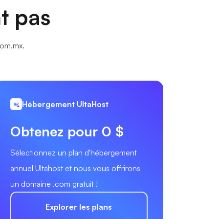
nt pas
.com.mx.
Hébergement UltaHost
Obtenez pour 0 $
Sélectionnez un plan d'hébergement
annuel Ultahost et nous vous offrirons
un domaine .com gratuit !
Explorer les plans