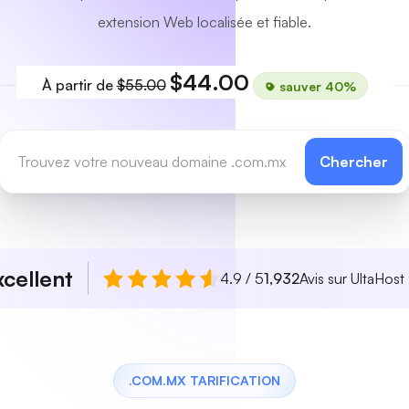
extension Web localisée et fiable.
$44.00
À partir de
$55.00
sauver 40%
Chercher
xcellent
4.9 / 5
1,932
Avis sur UltaHost
.COM.MX TARIFICATION