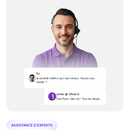
Toi
Je souhaite mettre à jour mon serveur. Pouvez-vous
m'aider ?
James @ Ultahost
Salut Ryan, bien sûr ! Suis ces étapes...
ASSISTANCE D'EXPERTS