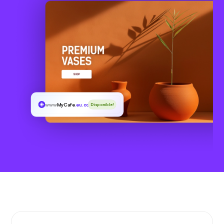
www
MyCafe
.eu.com
Disponible!