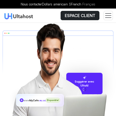
Nous contacter
Dollars américain
$
French
Français
ESPACE CLIENT
Suggérer avec
UltaAI
www
MyCafe
.eu.com
Disponible!