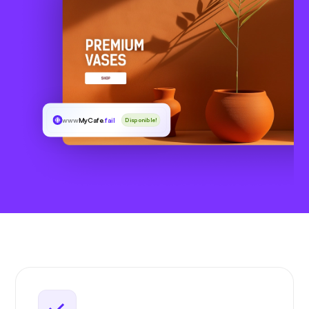
www
MyCafe
.fail
Disponible!