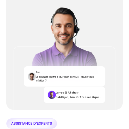
Toi
Je souhaite mettre à jour mon serveur. Pouvez-vous
m'aider ?
James @ Ultahost
Salut Ryan, bien sûr ! Suis ces étapes...
ASSISTANCE D'EXPERTS