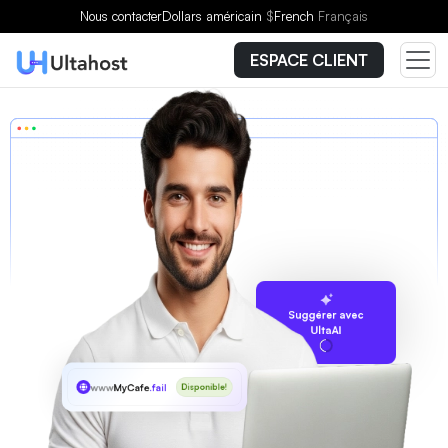
Nous contacter
Dollars américain
$
French
Français
ESPACE CLIENT
Suggérer avec
UltaAI
www
MyCafe
.fail
Disponible!