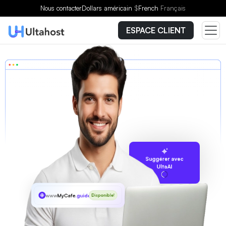
Nous contacter
Dollars américain
$
French
Français
ESPACE CLIENT
Suggérer avec
UltaAI
www
MyCafe
.guide
Disponible!