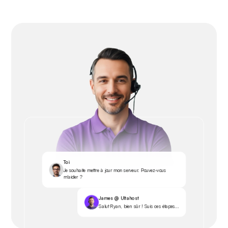
Toi
Je souhaite mettre à jour mon serveur. Pouvez-vous
m'aider ?
James @ Ultahost
Salut Ryan, bien sûr ! Suis ces étapes...