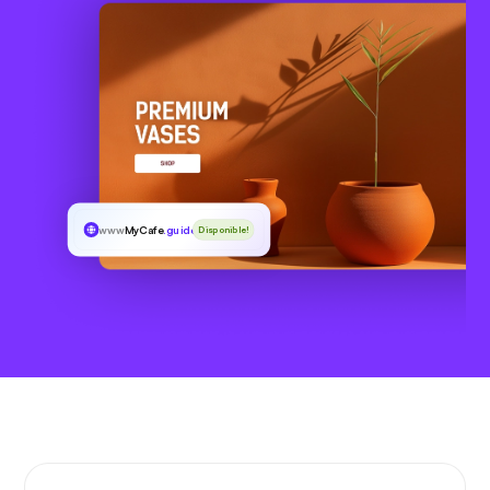
www
MyCafe
.guide
Disponible!