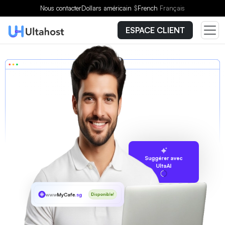
Nous contacter
Dollars américain
$
French
Français
ESPACE CLIENT
Suggérer avec
UltaAI
www
MyCafe
.sg
Disponible!