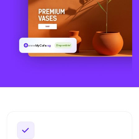
www
MyCafe
.sg
Disponible!