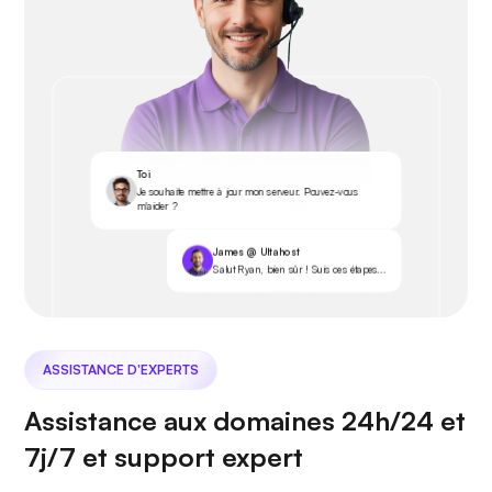
Toi
Je souhaite mettre à jour mon serveur. Pouvez-vous
m'aider ?
James @ Ultahost
Salut Ryan, bien sûr ! Suis ces étapes...
ASSISTANCE D'EXPERTS
Assistance aux domaines 24h/24 et
7j/7 et support expert