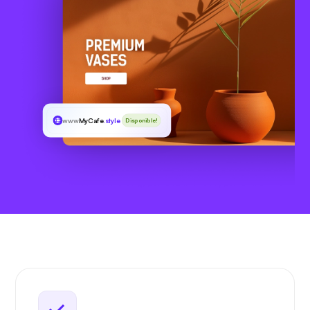
www
MyCafe
.style
Disponible!