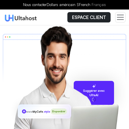
Nous contacter
Dollars américain
$
French
Français
ESPACE CLIENT
Suggérer avec
UltaAI
www
MyCafe
.style
Disponible!