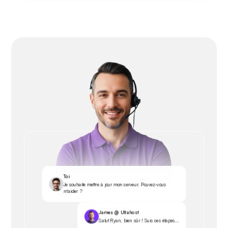
Toi
Je souhaite mettre à jour mon serveur. Pouvez-vous
m'aider ?
James @ Ultahost
Salut Ryan, bien sûr ! Suis ces étapes...