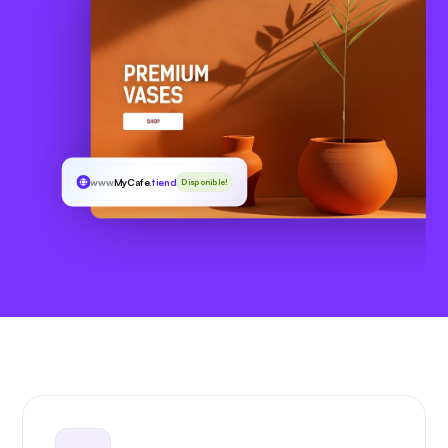
www
MyCafe
.tienda
Disponible!