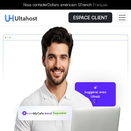
Nous contacter
Dollars américain
$
French
Français
ESPACE CLIENT
Suggérer avec
UltaAI
www
MyCafe
.tienda
Disponible!