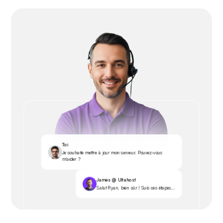
Toi
Je souhaite mettre à jour mon serveur. Pouvez-vous
m'aider ?
James @ Ultahost
Salut Ryan, bien sûr ! Suis ces étapes...