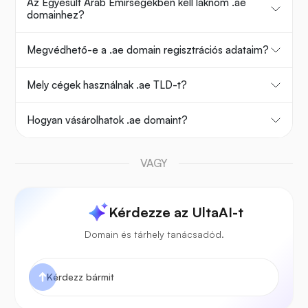
Az Egyesült Arab Emírségekben kell laknom .ae
domainhez?
Megvédhető-e a .ae domain regisztrációs adataim?
Mely cégek használnak .ae TLD-t?
Hogyan vásárolhatok .ae domaint?
VAGY
Kérdezze az UltaAI-t
Domain és tárhely tanácsadód.