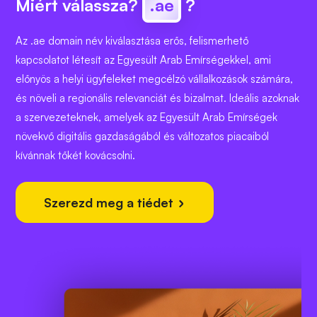
Miért válassza?
.ae
?
Az .ae domain név kiválasztása erős, felismerhető
kapcsolatot létesít az Egyesült Arab Emírségekkel, ami
előnyös a helyi ügyfeleket megcélzó vállalkozások számára,
és növeli a regionális relevanciát és bizalmat. Ideális azoknak
a szervezeteknek, amelyek az Egyesült Arab Emírségek
növekvő digitális gazdaságából és változatos piacaiból
kívánnak tőkét kovácsolni.
Szerezd meg a tiédet