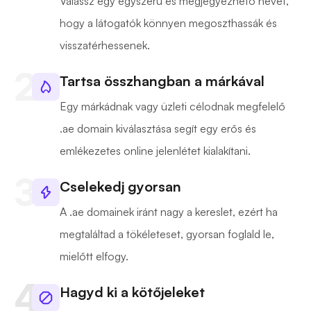
Válassz egy egyszerű és megjegyezhető nevet,
hogy a látogatók könnyen megoszthassák és
visszatérhessenek.
Tartsa összhangban a márkával
Egy márkádnak vagy üzleti célodnak megfelelő
.ae domain kiválasztása segít egy erős és
emlékezetes online jelenlétet kialakítani.
Cselekedj gyorsan
A .ae domainek iránt nagy a kereslet, ezért ha
megtaláltad a tökéleteset, gyorsan foglald le,
mielőtt elfogy.
Hagyd ki a kötőjeleket