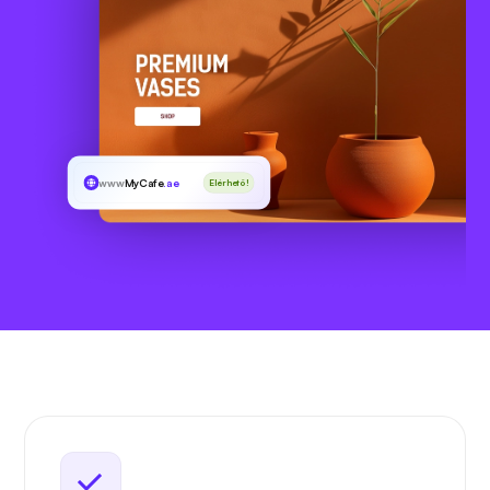
www
MyCafe
.ae
Elérhető!