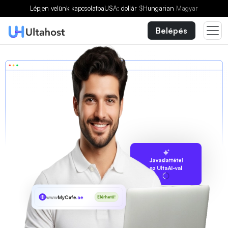
Lépjen velünk kapcsolatba
USA: dollár
$
Hungarian
Magyar
Belépés
Javaslattétel
az UltaAI-val
www
MyCafe
.ae
Elérhető!