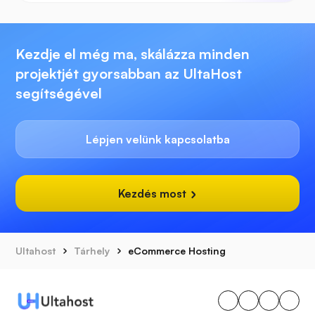
Kezdje el még ma, skálázza minden
projektjét gyorsabban az UltaHost
segítségével
Lépjen velünk kapcsolatba
Kezdés most
Ultahost
Tárhely
eCommerce Hosting