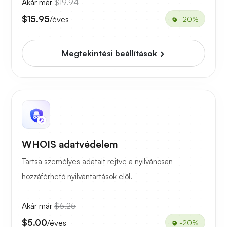
Akár már
$19.94
$15.95
/éves
-20%
Megtekintési beállítások
WHOIS adatvédelem
Tartsa személyes adatait rejtve a nyilvánosan
hozzáférhető nyilvántartások elől.
Akár már
$6.25
$5.00
/éves
-20%