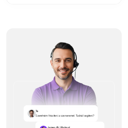
Te
Szeretném frissíteni a szerveremet. Tudnál segíteni?
James @ Ultahost