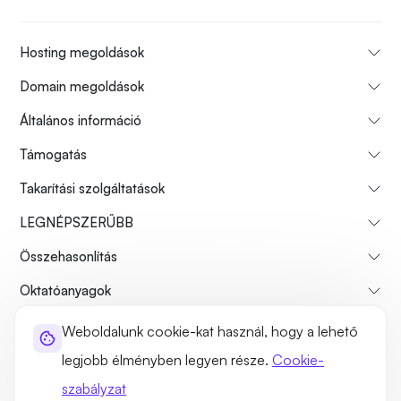
Hosting megoldások
Domain megoldások
Általános információ
Támogatás
Takarítási szolgáltatások
LEGNÉPSZERŰBB
Összehasonlítás
Oktatóanyagok
Weboldalunk cookie-kat használ, hogy a lehető
Rólunk
Fizetési visszatérítési politika
Használati feltételek
legjobb élményben legyen része.
Cookie-
Adatvédelmi szabályzat
Jogszerűség
Webhelytérkép
szabályzat