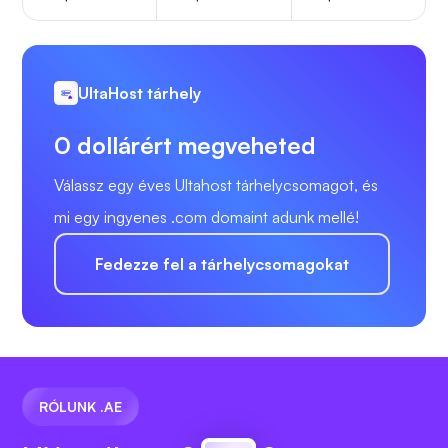
UltaHost tárhely
0 dollárért megveheted
Válassz egy éves Ultahost tárhelycsomagot, és
mi egy ingyenes .com domaint adunk mellé!
Fedezze fel a tárhelycsomagokat
RÓLUNK .AE