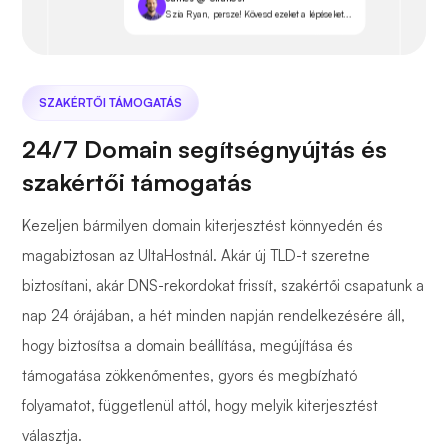
Szia Ryan, persze! Kövesd ezeket a lépéseket...
SZAKÉRTŐI TÁMOGATÁS
24/7 Domain segítségnyújtás és
szakértői támogatás
Kezeljen bármilyen domain kiterjesztést könnyedén és
magabiztosan az UltaHostnál. Akár új TLD-t szeretne
biztosítani, akár DNS-rekordokat frissít, szakértői csapatunk a
nap 24 órájában, a hét minden napján rendelkezésére áll,
hogy biztosítsa a domain beállítása, megújítása és
támogatása zökkenőmentes, gyors és megbízható
folyamatot, függetlenül attól, hogy melyik kiterjesztést
választja.