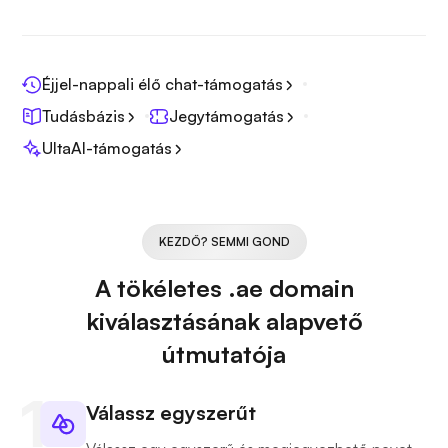
Éjjel-nappali élő chat-támogatás
Tudásbázis
Jegytámogatás
UltaAI-támogatás
KEZDŐ? SEMMI GOND
A tökéletes .ae domain
kiválasztásának alapvető
útmutatója
Válassz egyszerűt