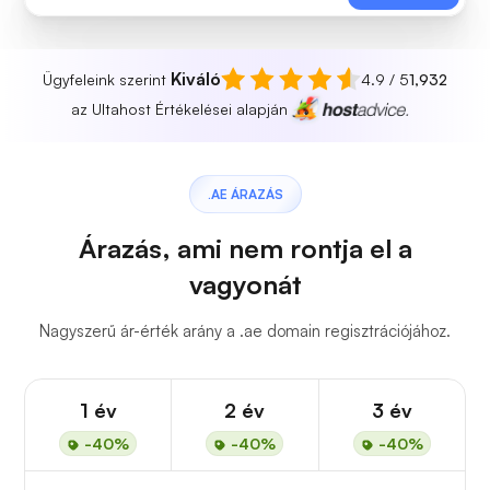
Kiváló
Ügyfeleink szerint
4.9 / 5
1,932
az Ultahost Értékelései alapján
.AE ÁRAZÁS
Árazás, ami nem rontja el a
vagyonát
Nagyszerű ár-érték arány a .ae domain regisztrációjához.
1 év
2 év
3 év
-40%
-40%
-40%