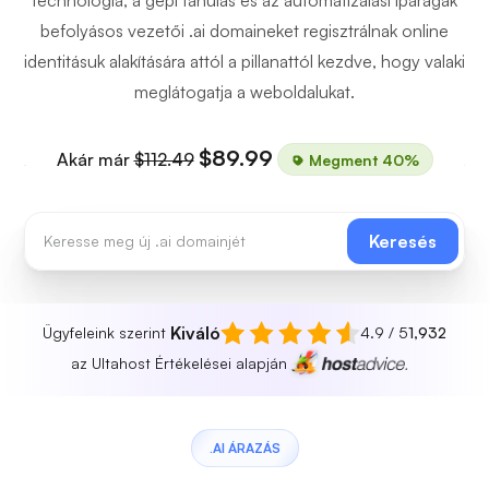
befolyásos vezetői .ai domaineket regisztrálnak online
identitásuk alakítására attól a pillanattól kezdve, hogy valaki
meglátogatja a weboldalukat.
$89.99
Akár már
$112.49
Megment 40%
Keresés
Kiváló
Ügyfeleink szerint
4.9 / 5
1,932
az Ultahost Értékelései alapján
.AI ÁRAZÁS