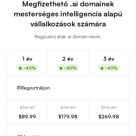
Megfizethető .ai domainek
mesterséges intelligencia alapú
vállalkozások számára
Nagyszerű árak .ai domain névre.
1 év
2 év
3 év
-40%
-40%
-40%
Regisztráljon
$112.49
$112.49
$112.49
$89.99
$179.98
$269.98