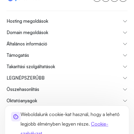
Hosting megoldások
Domain megoldások
Általános információ
Támogatás
Takarítási szolgáltatások
LEGNÉPSZERŰBB
Összehasonlítás
Oktatóanyagok
Weboldalunk cookie-kat használ, hogy a lehető
Rólunk
Fizetési visszatérítési politika
Használati feltételek
legjobb élményben legyen része.
Cookie-
Adatvédelmi szabályzat
Jogszerűség
Webhelytérkép
szabályzat