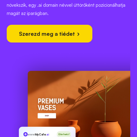
növekszik, egy .ai domain névvel úttörőként pozicionálhatja
magát az iparágban.
Szerezd meg a tiédet
www
MyCafe
.ai
Elérhető!