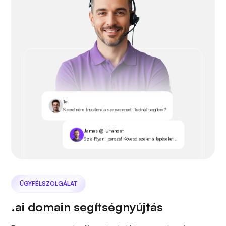
Te
Szeretném frissíteni a szerveremet. Tudnál segíteni?
James @ Ultahost
Szia Ryan, persze! Kövesd ezeket a lépéseket...
ÜGYFÉLSZOLGÁLAT
.ai domain segítségnyújtás