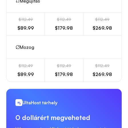
Megújítás
$112.49
$112.49
$112.49
$89.99
$179.98
$269.98
Mozog
$112.49
$112.49
$112.49
$89.99
$179.98
$269.98
UltaHost tárhely
0 dollárért megveheted