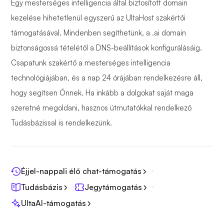
Egy mesterséges intelligencia által biztosított domain
kezelése hihetetlenül egyszerű az UltaHost szakértői
támogatásával. Mindenben segíthetünk, a .ai domain
biztonságossá tételétől a DNS-beállítások konfigurálásáig.
Csapatunk szakértő a mesterséges intelligencia
technológiájában, és a nap 24 órájában rendelkezésre áll,
hogy segítsen Önnek. Ha inkább a dolgokat saját maga
szeretné megoldani, hasznos útmutatókkal rendelkező
Tudásbázissal is rendelkezünk.
Éjjel-nappali élő chat-támogatás
Tudásbázis
Jegytámogatás
UltaAI-támogatás