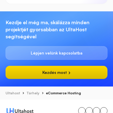
Kezdje el még ma, skálázza minden
projektjét gyorsabban az UltaHost
segítségével
Lépjen velünk kapcsolatba
Kezdés most
Ultahost
Tárhely
eCommerce Hosting