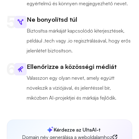
egyértelmű és könnyen megjegyezhető nevet.
Ne bonyolítsd túl
Biztosítsa márkáját kapcsolódó kiterjesztések,
például .tech vagy .io regisztrálásával, hogy erős
jelenlétet biztosítson.
Ellenőrizze a közösségi médiát
Válasszon egy olyan nevet, amely együtt
növekszik a víziójával, és jelentéssel bír,
miközben AI-projektjei és márkája fejlődik.
Kérdezze az UltaAI-t
Domain név generálása a weboldalamhoz