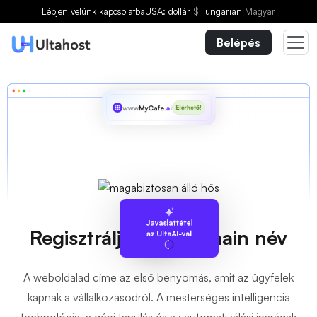
Lépjen velünk kapcsolatba
USA: dollár
$
Hungarian
Magyar
Belépés
www
MyCafe
.ai
Elérhető!
Javaslattétel
Regisztrálja
.ai
Domain név
az UltaAI-val
A weboldalad címe az első benyomás, amit az ügyfelek
kapnak a vállalkozásodról. A mesterséges intelligencia
technológia, a gépi tanulás és az automatizálási iparágak