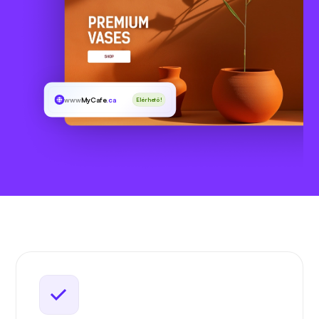
www
MyCafe
.ca
Elérhető!