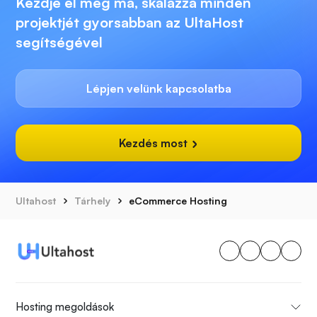
Kezdje el még ma, skálázza minden
projektjét gyorsabban az UltaHost
segítségével
Lépjen velünk kapcsolatba
Kezdés most
Ultahost
Tárhely
eCommerce Hosting
Hosting megoldások