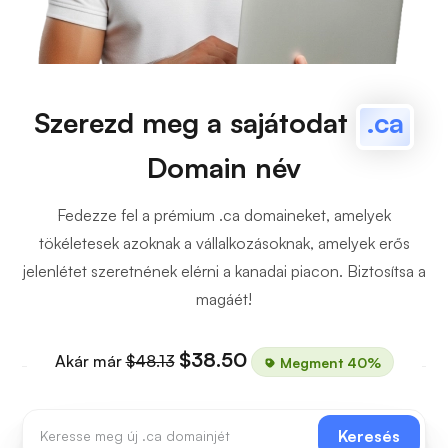
Szerezd meg a sajátodat
.ca
Domain név
Fedezze fel a prémium .ca domaineket, amelyek
tökéletesek azoknak a vállalkozásoknak, amelyek erős
jelenlétet szeretnének elérni a kanadai piacon. Biztosítsa a
magáét!
$38.50
Akár már
$48.13
Megment 40%
Keresés