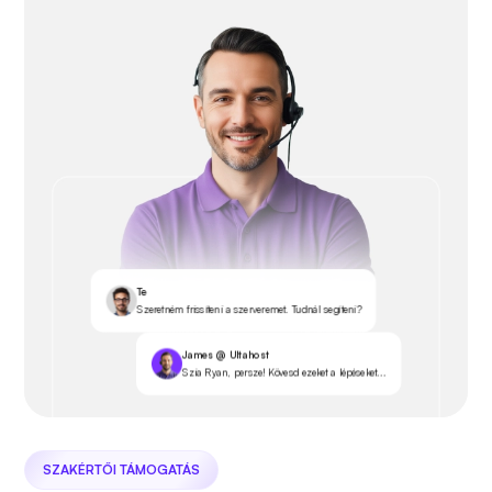
Te
Szeretném frissíteni a szerveremet. Tudnál segíteni?
James @ Ultahost
Szia Ryan, persze! Kövesd ezeket a lépéseket...
SZAKÉRTŐI TÁMOGATÁS