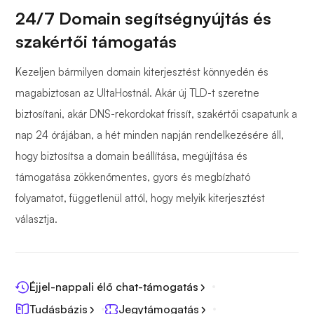
24/7 Domain segítségnyújtás és
szakértői támogatás
Kezeljen bármilyen domain kiterjesztést könnyedén és
magabiztosan az UltaHostnál. Akár új TLD-t szeretne
biztosítani, akár DNS-rekordokat frissít, szakértői csapatunk a
nap 24 órájában, a hét minden napján rendelkezésére áll,
hogy biztosítsa a domain beállítása, megújítása és
támogatása zökkenőmentes, gyors és megbízható
folyamatot, függetlenül attól, hogy melyik kiterjesztést
választja.
Éjjel-nappali élő chat-támogatás
Tudásbázis
Jegytámogatás