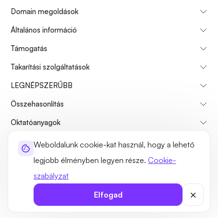
Domain megoldások
Általános információ
Támogatás
Takarítási szolgáltatások
LEGNÉPSZERŰBB
Összehasonlítás
Oktatóanyagok
Weboldalunk cookie-kat használ, hogy a lehető
Rólunk
Fizetési visszatérítési politika
Használati feltételek
legjobb élményben legyen része.
Cookie-
Adatvédelmi szabályzat
Jogszerűség
Webhelytérkép
szabályzat
©2026 UltaHost - Minden jog fenntartva
Elfogad