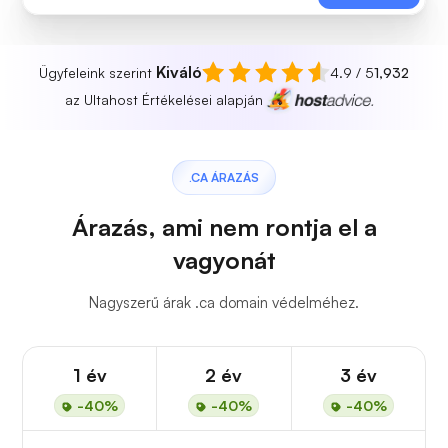
Kiváló
Ügyfeleink szerint
4.9 / 5
1,932
az Ultahost Értékelései alapján
.CA ÁRAZÁS
Árazás, ami nem rontja el a
vagyonát
Nagyszerű árak .ca domain védelméhez.
1 év
2 év
3 év
-40%
-40%
-40%