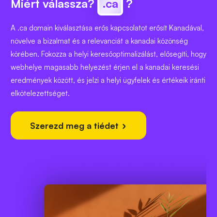
Miért válassza?
.ca
?
A .ca domain kiválasztása erős kapcsolatot erősít Kanadával,
növelve a bizalmat és a relevanciát a kanadai közönség
körében. Fokozza a helyi keresőoptimalizálást, elősegíti, hogy
webhelye magasabb helyezést érjen el a kanadai keresési
eredmények között, és jelzi a helyi ügyfelek és értékeik iránti
elkötelezettséget.
Szerezd meg a tiédet