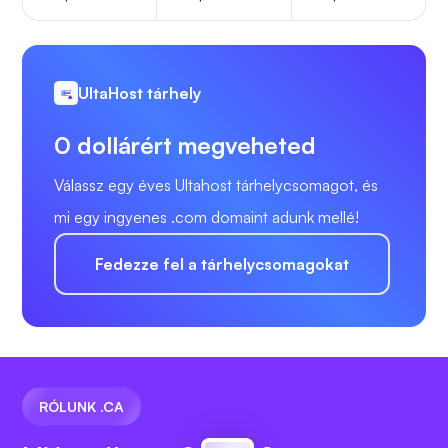
UltaHost tárhely
0 dollárért megveheted
Válassz egy éves Ultahost tárhelycsomagot, és
mi egy ingyenes .com domaint adunk mellé!
Fedezze fel a tárhelycsomagokat
RÓLUNK .CA