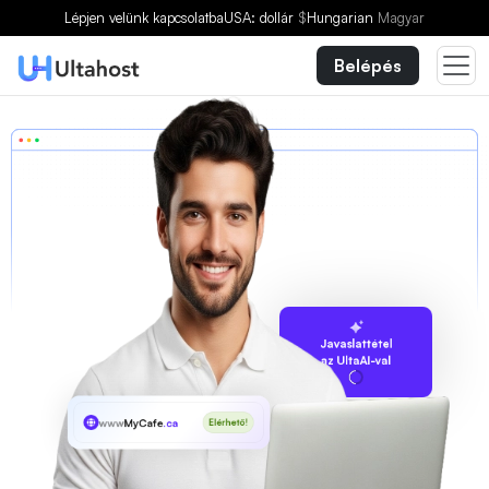
Lépjen velünk kapcsolatba
USA: dollár
$
Hungarian
Magyar
Belépés
Javaslattétel
az UltaAI-val
www
MyCafe
.ca
Elérhető!