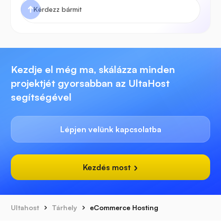
Kezdje el még ma, skálázza minden
projektjét gyorsabban az UltaHost
segítségével
Lépjen velünk kapcsolatba
Kezdés most
Ultahost
Tárhely
eCommerce Hosting