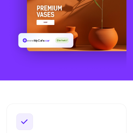
www
MyCafe
.car
Elérhető!