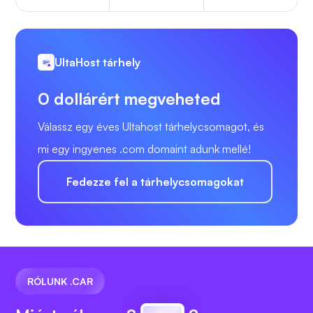
UltaHost tárhely
0 dollárért megveheted
Válassz egy éves Ultahost tárhelycsomagot, és
mi egy ingyenes .com domaint adunk mellé!
Fedezze fel a tárhelycsomagokat
RÓLUNK .CAR