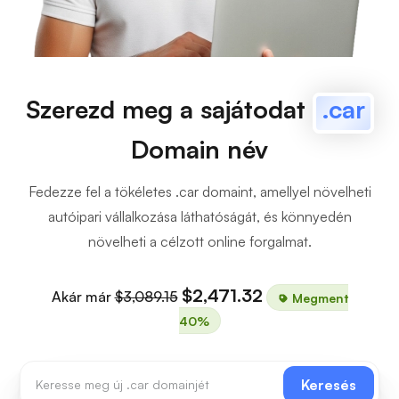
Szerezd meg a sajátodat
.car
Domain név
Fedezze fel a tökéletes .car domaint, amellyel növelheti
autóipari vállalkozása láthatóságát, és könnyedén
növelheti a célzott online forgalmat.
$2,471.32
Akár már
$3,089.15
Megment
40%
Keresés