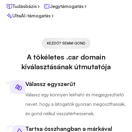
Tudásbázis
Jegytámogatás
UltaAI-támogatás
KEZDŐ? SEMMI GOND
A tökéletes .car domain
kiválasztásának útmutatója
Válassz egyszerűt
Válassz egy könnyen leírható és megjegyezhető
nevet, hogy a látogatók gyorsan megoszthassák,
és gond nélkül visszatérhessenek.
Tartsa összhangban a márkával