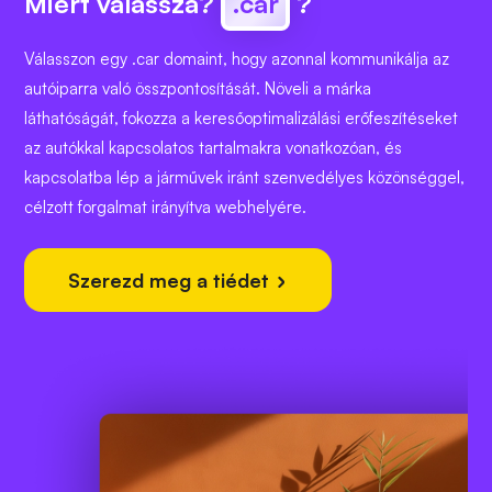
Miért válassza?
.car
?
Válasszon egy .car domaint, hogy azonnal kommunikálja az
autóiparra való összpontosítását. Növeli a márka
láthatóságát, fokozza a keresőoptimalizálási erőfeszítéseket
az autókkal kapcsolatos tartalmakra vonatkozóan, és
kapcsolatba lép a járművek iránt szenvedélyes közönséggel,
célzott forgalmat irányítva webhelyére.
Szerezd meg a tiédet