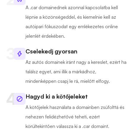
A .car domainednek azonnal kapcsolatba kell
lépnie a közönségeddel, és kiemelnie kell az
autóipari fókuszodat egy emlékezetes online
jelenlét érdekében.
Cselekedj gyorsan
Az autós domainek iránt nagy a kereslet, ezért ha
találsz egyet, ami illik a márkádhoz,
mindenképpen csapj le rá, mielőtt elfogy.
Hagyd ki a kötőjeleket
A kötőjelek használata a domainben zsúfolttá és
nehezen felidézhetővé teheti, ezért
körültekintően válassza ki a .car domaint.