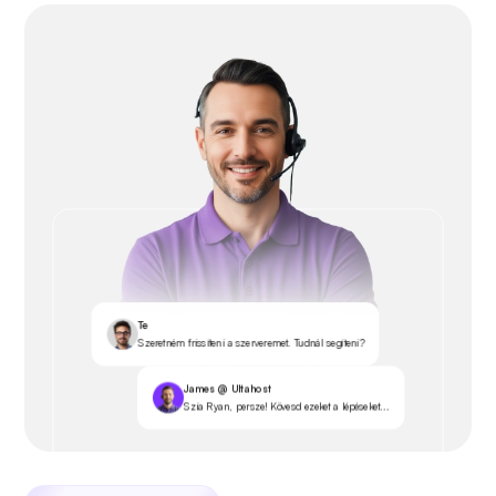
Te
Szeretném frissíteni a szerveremet. Tudnál segíteni?
James @ Ultahost
Szia Ryan, persze! Kövesd ezeket a lépéseket...