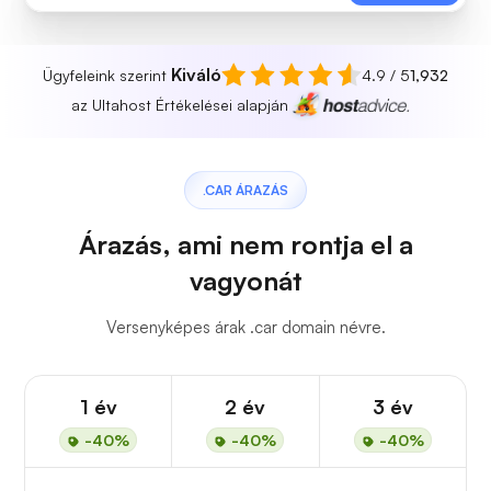
Kiváló
Ügyfeleink szerint
4.9 / 5
1,932
az Ultahost Értékelései alapján
.CAR ÁRAZÁS
Árazás, ami nem rontja el a
vagyonát
Versenyképes árak .car domain névre.
1 év
2 év
3 év
-40%
-40%
-40%