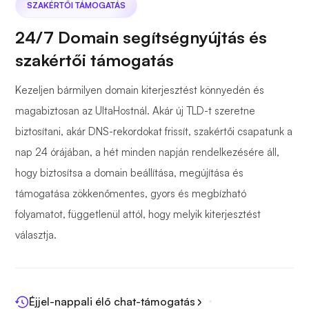
SZAKÉRTŐI TÁMOGATÁS
24/7 Domain segítségnyújtás és
szakértői támogatás
Kezeljen bármilyen domain kiterjesztést könnyedén és
magabiztosan az UltaHostnál. Akár új TLD-t szeretne
biztosítani, akár DNS-rekordokat frissít, szakértői csapatunk a
nap 24 órájában, a hét minden napján rendelkezésére áll,
hogy biztosítsa a domain beállítása, megújítása és
támogatása zökkenőmentes, gyors és megbízható
folyamatot, függetlenül attól, hogy melyik kiterjesztést
választja.
Éjjel-nappali élő chat-támogatás