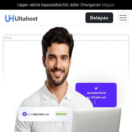
Lépjen velünk kapcsolatba
USA: dollár
$
Hungarian
Magyar
Belépés
Javaslattétel
az UltaAI-val
www
MyCafe
.car
Elérhető!