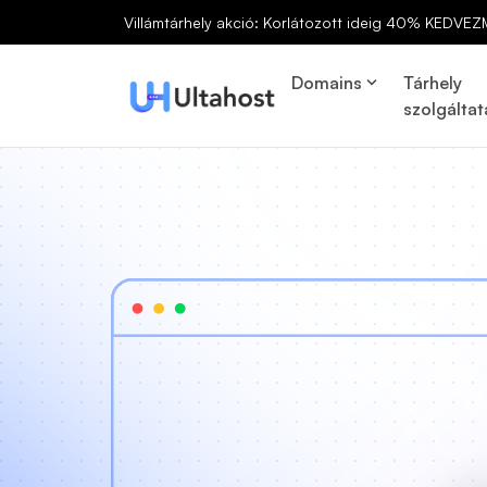
Villámtárhely akció: Korlátozott ideig 40% KEDVEZ
Domains
Tárhely
szolgáltat