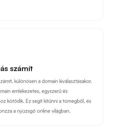
ás számít
zámít, különösen a domain kiválasztásakor.
omain emlékezetes, egyszerű és
z kötődik. Ez segít kitűnni a tömegből, és
onzza a nyüzsgő online világban.