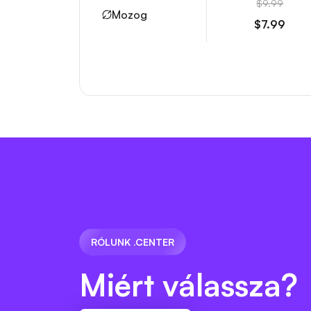
$9.99
Mozog
$7.99
RÓLUNK .CENTER
Miért válassza?