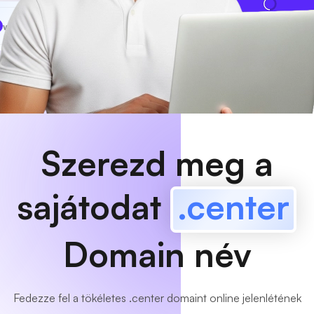
www
MyCafe
.center
Elérhető!
Szerezd meg a
sajátodat
.center
Domain név
Fedezze fel a tökéletes .center domaint online jelenlétének