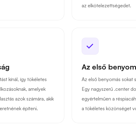
az elkötelezettségedet.
ság
Az első benyom
ást kínál, így tökéletes
Az első benyomás sokat s
alkozásoknak, amelyek
Egy nagyszerű .center d
lasztás azok számára, akik
egyértelműen a réspiacáho
eretnének építeni.
a tökéletes közönséget v