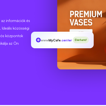
 az információk és
 Ideális közösségi
ciós központok
www
MyCafe
.center
Elérhető!
kálja az Ön