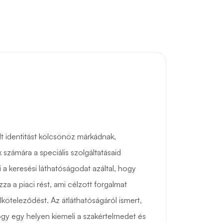
t identitást kölcsönöz márkádnak,
számára a speciális szolgáltatásaid
ni a keresési láthatóságodat azáltal, hogy
 a piaci rést, ami célzott forgalmat
lköteleződést. Az átláthatóságáról ismert,
hogy egy helyen kiemeli a szakértelmedet és