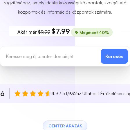
rögzítéséhez, amely ideális közösségi központok, szolgáltató
központok és információs központok számára.
$7.99
Akár már
$9.99
Megment 40%
Keresés
ló
4.9 / 5
1,932
az Ultahost Értékelései ala
.CENTER ÁRAZÁS