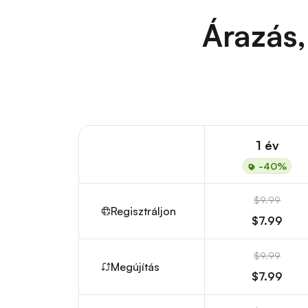
Árazás,
1 év
-40%
$9.99
Regisztráljon
$7.99
$9.99
Megújítás
$7.99