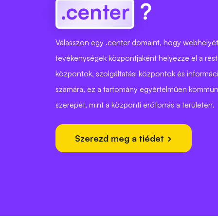
.center
?
Válasszon egy .center domaint, hogy webhelyét
tevékenységek központjaként helyezze el a rést.
központok, szolgáltatási központok és informá
számára, ez a tartomány egyértelműen kommuni
szerepét, mint a központi erőforrás a területen.
Szerezd meg a tiédet