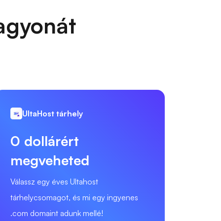
vagyonát
UltaHost tárhely
0 dollárért
megveheted
Válassz egy éves Ultahost
tárhelycsomagot, és mi egy ingyenes
.com domaint adunk mellé!