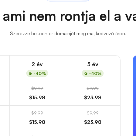
 ami nem rontja el a 
Szerezze be .center domainjét még ma, kedvező áron.
2 év
3 év
-40%
-40%
$9.99
$9.99
$15.98
$23.98
$9.99
$9.99
$15.98
$23.98