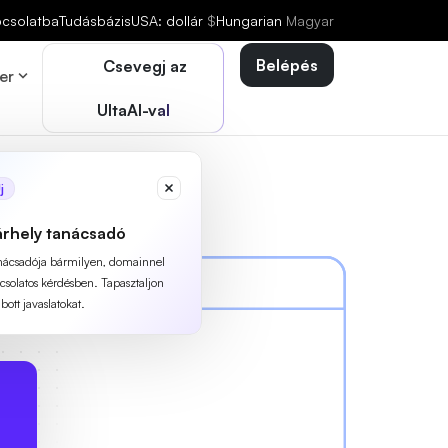
pcsolatba
Tudásbázis
USA: dollár
$
Hungarian
Magyar
Belépés
Csevegj az
er
UltaAI-val
j
árhely tanácsadó
anácsadója bármilyen, domainnel
pcsolatos kérdésben. Tapasztaljon
ott javaslatokat.