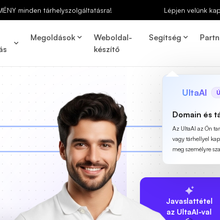
MÉNY minden tárhelyszolgáltatásra!
Lépjen velünk ka
Megoldások
Weboldal-
Segítség
Partn
ás
készítő
UltaAI
Ú
Domain és t
Az UltaAI az Ön t
vagy tárhellyel ka
meg személyre szab
Javaslattétel
az UltaAI-val