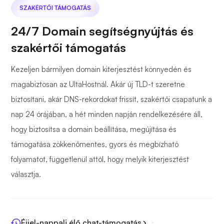
SZAKÉRTŐI TÁMOGATÁS
24/7 Domain segítségnyújtás és
szakértői támogatás
Kezeljen bármilyen domain kiterjesztést könnyedén és
magabiztosan az UltaHostnál. Akár új TLD-t szeretne
biztosítani, akár DNS-rekordokat frissít, szakértői csapatunk a
nap 24 órájában, a hét minden napján rendelkezésére áll,
hogy biztosítsa a domain beállítása, megújítása és
támogatása zökkenőmentes, gyors és megbízható
folyamatot, függetlenül attól, hogy melyik kiterjesztést
választja.
Éjjel-nappali élő chat-támogatás