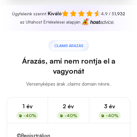
Kiváló
Ügyfeleink szerint
4.9 / 5
1,932
az Ultahost Értékelései alapján
.CLAIMS ÁRAZÁS
Árazás, ami nem rontja el a
vagyonát
Versenyképes árak .claims domain névre.
1 év
2 év
3 év
-40%
-40%
-40%
Regisztráljon