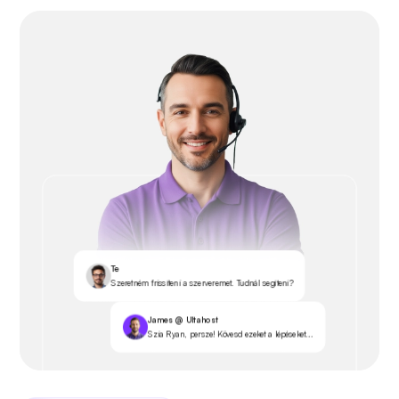
Te
Szeretném frissíteni a szerveremet. Tudnál segíteni?
James @ Ultahost
Szia Ryan, persze! Kövesd ezeket a lépéseket...