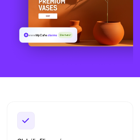
www
MyCafe
.claims
Elérhető!