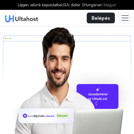
Lépjen velünk kapcsolatba
USA: dollár
$
Hungarian
Magyar
Belépés
Javaslattétel
az UltaAI-val
www
MyCafe
.claims
Elérhető!