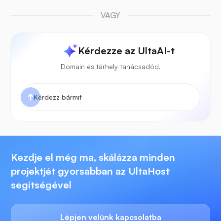
VAGY
Kérdezze az UltaAI-t
Domain és tárhely tanácsadód.
Kezdje el még ma, skálázza minden
projektjét gyorsabban az UltaHost
segítségével
Lépjen velünk kapcsolatba