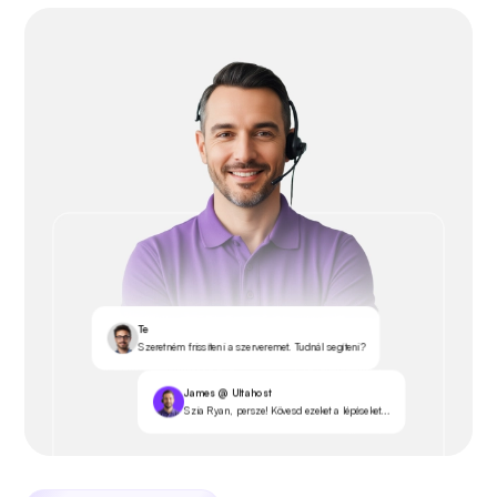
Te
Szeretném frissíteni a szerveremet. Tudnál segíteni?
James @ Ultahost
Szia Ryan, persze! Kövesd ezeket a lépéseket...