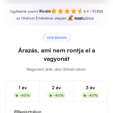
Kiváló
Ügyfeleink szerint
4.9 / 5
1,932
az Ultahost Értékelései alapján
.DESI ÁRAZÁS
Árazás, ami nem rontja el a
vagyonát
Nagyszerű árak .desi domain névre.
1 év
2 év
3 év
-40%
-40%
-40%
Regisztráljon