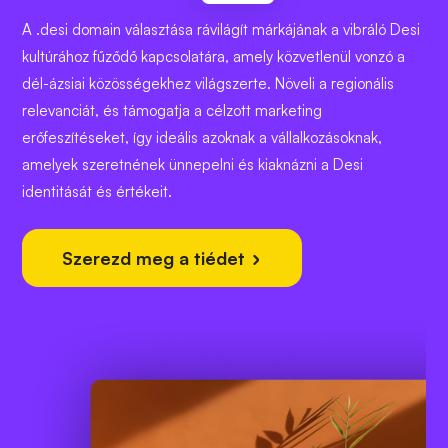
A .desi domain választása rávilágít márkájának a vibráló Desi
kultúrához fűződő kapcsolatára, amely közvetlenül vonzó a
dél-ázsiai közösségekhez világszerte. Növeli a regionális
relevanciát, és támogatja a célzott marketing
erőfeszítéseket, így ideális azoknak a vállalkozásoknak,
amelyek szeretnének ünnepelni és kiaknázni a Desi
identitását és értékeit.
Szerezd meg a tiédet