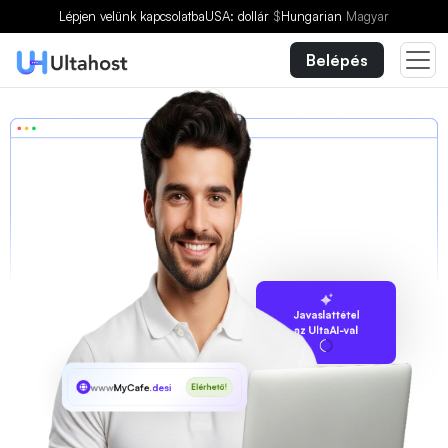
Lépjen velünk kapcsolatba
USA: dollár
$
Hungarian
Magyar
Belépés
Javaslattétel
az UltaAI-val
www
MyCafe
.desi
Elérhető!