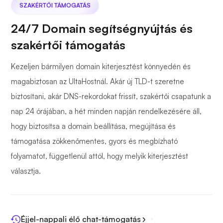
SZAKÉRTŐI TÁMOGATÁS
24/7 Domain segítségnyújtás és
szakértői támogatás
Kezeljen bármilyen domain kiterjesztést könnyedén és
magabiztosan az UltaHostnál. Akár új TLD-t szeretne
biztosítani, akár DNS-rekordokat frissít, szakértői csapatunk a
nap 24 órájában, a hét minden napján rendelkezésére áll,
hogy biztosítsa a domain beállítása, megújítása és
támogatása zökkenőmentes, gyors és megbízható
folyamatot, függetlenül attól, hogy melyik kiterjesztést
választja.
Éjjel-nappali élő chat-támogatás