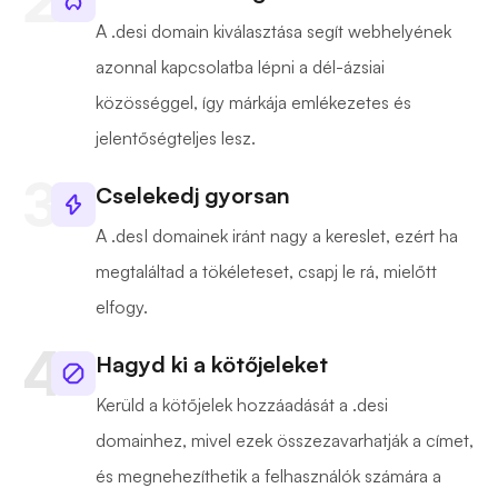
A .desi domain kiválasztása segít webhelyének
azonnal kapcsolatba lépni a dél-ázsiai
közösséggel, így márkája emlékezetes és
jelentőségteljes lesz.
Cselekedj gyorsan
A .desI domainek iránt nagy a kereslet, ezért ha
megtaláltad a tökéleteset, csapj le rá, mielőtt
elfogy.
Hagyd ki a kötőjeleket
Kerüld a kötőjelek hozzáadását a .desi
domainhez, mivel ezek összezavarhatják a címet,
és megnehezíthetik a felhasználók számára a