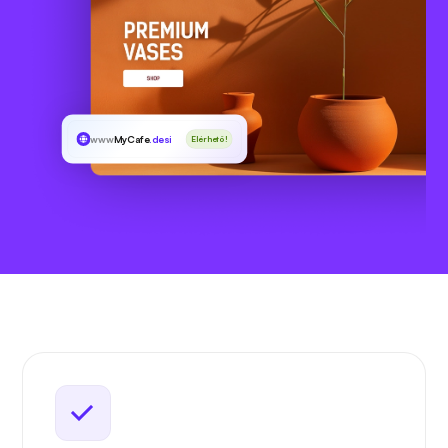
www
MyCafe
.desi
Elérhető!