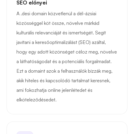
SEO előnyei
A .desi domain közvetlenül a dél-ázsiai
közösséggel köt össze, növelve márkád
kulturális relevanciáját és ismertségét. Segít
javítani a keresőoptimalizálást (SEO) azáltal,
hogy egy adott közönséget céloz meg, növelve
a láthatóságodat és a potenciális forgalmadat.
Ezt a domaint azok a felhasználók bízzák meg,
akik hiteles és kapcsolódó tartalmat keresnek,
ami fokozhatja online jelenlétedet és
elköteleződésedet.