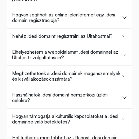
Hogyan segítheti az online jelenlétemet egy .desi
domain regisztrációja?
Nehéz .desi domaint regisztrálni az Ultahostnál?
Elhelyezhetem a weboldalamat .desi domainnel az
Ultahost szolgáltatásain?
Megfizethetőek a .desi domainek magánszemélyek
és kisvállalkozások számára?
Használhatok .desi domaint nemzetközi üzleti
célokra?
Hogyan támogatja a kulturális kapcsolatokat a .desi
domainbe való befektetés?
Hol tudhatok meg többet az Ultahost .desi domain