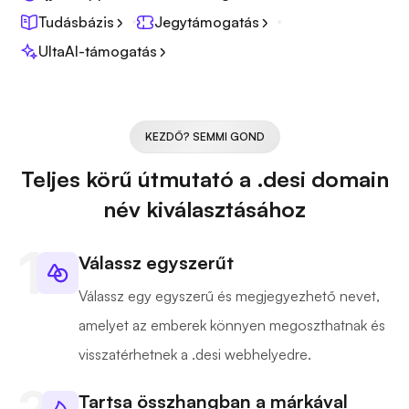
Tudásbázis
Jegytámogatás
UltaAI-támogatás
KEZDŐ? SEMMI GOND
Teljes körű útmutató a .desi domain
név kiválasztásához
Válassz egyszerűt
Válassz egy egyszerű és megjegyezhető nevet,
amelyet az emberek könnyen megoszthatnak és
visszatérhetnek a .desi webhelyedre.
Tartsa összhangban a márkával