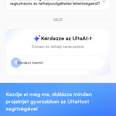
regisztrációs és tárhelyszolgáltatási lehetőségeiről?
VAGY
Kérdezze az UltaAI-t
Domain és tárhely tanácsadód.
Kezdje el még ma, skálázza minden
projektjét gyorsabban az UltaHost
segítségével