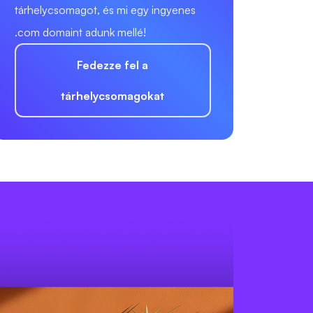
tárhelycsomagot, és mi egy ingyenes
.com domaint adunk mellé!
Fedezze fel a
tárhelycsomagokat