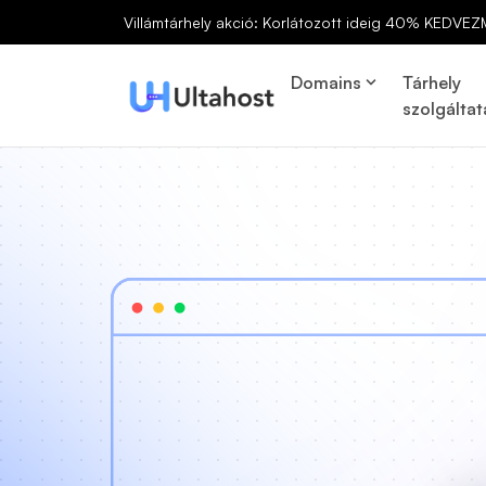
Villámtárhely akció: Korlátozott ideig 40% KEDVEZ
Domains
Tárhely
szolgáltat