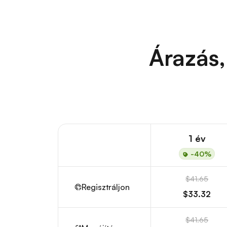
Árazás,
1 év
-40%
$41.65
Regisztráljon
$33.32
$41.65