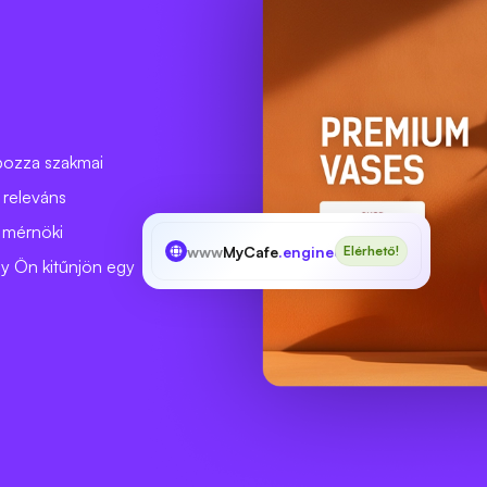
pozza szakmai
a releváns
 mérnöki
www
MyCafe
.engineer
Elérhető!
gy Ön kitűnjön egy