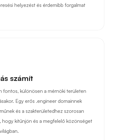
eresési helyezést és érdemibb forgalmat
ás számít
 fontos, különösen a mérnöki területen
tásakor. Egy erős .engineer domainnek
lműnek és a szakterületedhez szorosan
e, hogy kitűnjön és a megfelelő közönséget
világban.