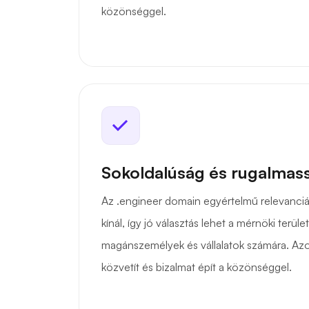
közönséggel.
Sokoldalúság és rugalmas
Az .engineer domain egyértelmű relevanciá
kínál, így jó választás lehet a mérnöki terü
magánszemélyek és vállalatok számára. Azo
közvetít és bizalmat épít a közönséggel.