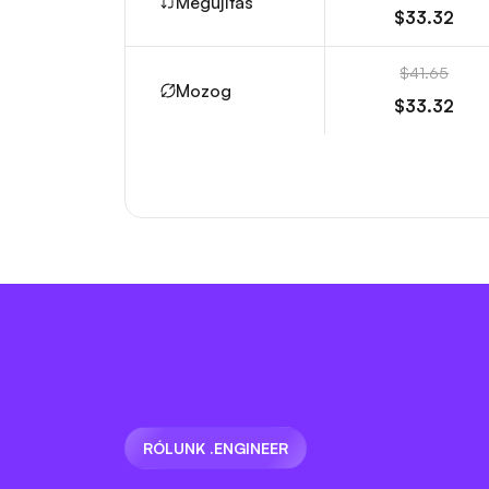
Megújítás
$33.32
$41.65
Mozog
$33.32
RÓLUNK .ENGINEER