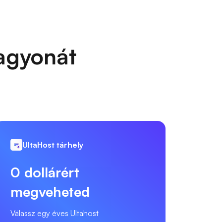
vagyonát
UltaHost tárhely
0 dollárért
megveheted
Válassz egy éves Ultahost