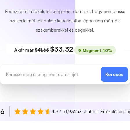
Fedezze fel a tökéletes .engineer domaint, hogy bemutassa
szakértelmét, és online kapcsolatba léphessen mérnöki
szakemberekkel és cégekkel.
$33.32
Akár már
$41.65
Megment 40%
Keresés
ló
4.9 / 5
1,932
az Ultahost Értékelései ala