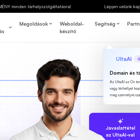
MÉNY minden tárhelyszolgáltatásra!
Lépjen velünk ka
Megoldások
Weboldal-
Segítség
Partn
ás
készítő
UltaAI
Ú
Domain és t
Az UltaAI az Ön t
vagy tárhellyel ka
meg személyre szab
Javaslattétel
az UltaAI-val