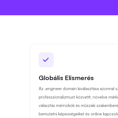
Globális Elismerés
Az .engineer domain kiválasztása azonnal s
professzionalizmust közvetít, növelve márká
választás mérnökök és műszaki szakemberek
bemutatni képességeiket és online kapcsola