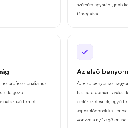
számára egyaránt, jobb k
támogatva.
ság
Az első benyom
t és professzionalizmust
Az első benyomás nagyon
leten dolgozó
található domain kiválasz
nnal szakértelmet
emlékezetesnek, egyérte
kapcsolódónak kell lenni
vonzza a nyüzsgő online 