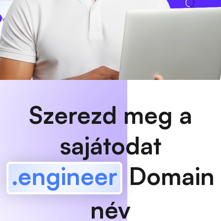
www
MyCafe
.engineer
Elérhető!
Szerezd meg a
sajátodat
.engineer
Domain
név