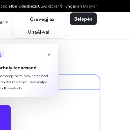
pcsolatba
Tudásbázis
USA: dollár
$
Hungarian
Magyar
Belépés
Csevegj az
er
UltaAI-val
j
árhely tanácsadó
anácsadója bármilyen, domainnel
pcsolatos kérdésben. Tapasztaljon
ott javaslatokat.