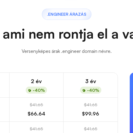
.ENGINEER ÁRAZÁS
 ami nem rontja el a 
Versenyképes árak .engineer domain névre.
2 év
3 év
-40%
-40%
$41.65
$41.65
$66.64
$99.96
$41.65
$41.65