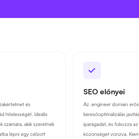
SEO előnyei
zakértelmet és
Az .engineer domain erősít
d hitelességét. Ideális
keresőoptimalizálás javítá
 számára, akik szeretnék
iparágadat, és fokozza az 
tba lépni egy célzott
közönséget vonzva. Kieme