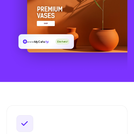
www
MyCafe
.fyi
Elérhető!