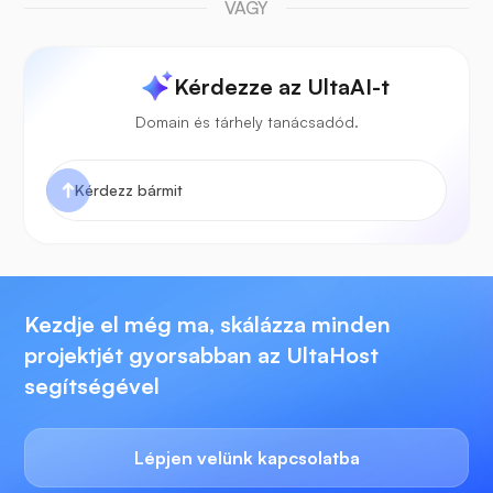
VAGY
Kérdezze az UltaAI-t
Domain és tárhely tanácsadód.
Kezdje el még ma, skálázza minden
projektjét gyorsabban az UltaHost
segítségével
Lépjen velünk kapcsolatba