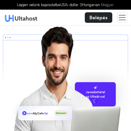
Lépjen velünk kapcsolatba
USA: dollár
$
Hungarian
Magyar
Belépés
Javaslattétel
az UltaAI-val
www
MyCafe
.fyi
Elérhető!