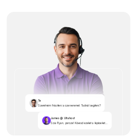
Te
Szeretném frissíteni a szerveremet. Tudnál segíteni?
James @ Ultahost
Szia Ryan, persze! Kövesd ezeket a lépéseket...