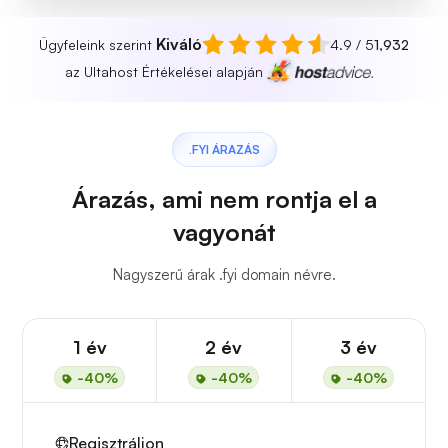
Kiváló
Ügyfeleink szerint
4.9 / 5
1,932
az Ultahost Értékelései alapján
.FYI ÁRAZÁS
Árazás, ami nem rontja el a
vagyonát
Nagyszerű árak .fyi domain névre.
1 év
2 év
3 év
-40%
-40%
-40%
Regisztráljon