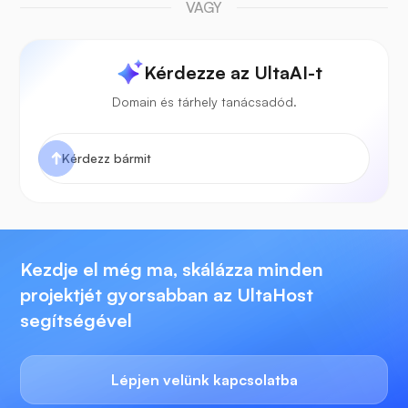
VAGY
Kérdezze az UltaAI-t
Domain és tárhely tanácsadód.
Kezdje el még ma, skálázza minden
projektjét gyorsabban az UltaHost
segítségével
Lépjen velünk kapcsolatba