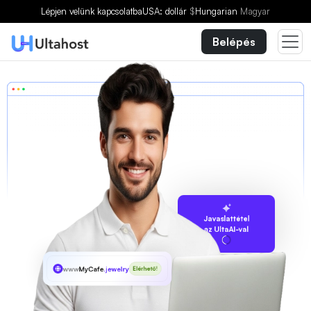
Lépjen velünk kapcsolatba
USA: dollár
$
Hungarian
Magyar
Belépés
Javaslattétel
az UltaAI-val
www
MyCafe
.jewelry
Elérhető!