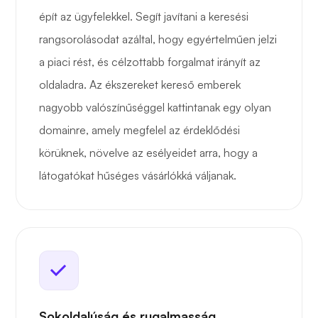
épít az ügyfelekkel. Segít javítani a keresési
rangsorolásodat azáltal, hogy egyértelműen jelzi
a piaci rést, és célzottabb forgalmat irányít az
oldaladra. Az ékszereket kereső emberek
nagyobb valószínűséggel kattintanak egy olyan
domainre, amely megfelel az érdeklődési
körüknek, növelve az esélyeidet arra, hogy a
látogatókat hűséges vásárlókká váljanak.
Sokoldalúság és rugalmasság