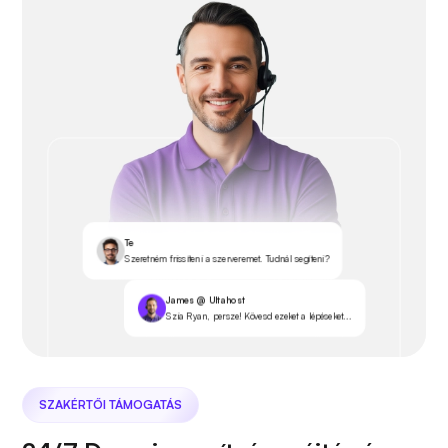
Te
Szeretném frissíteni a szerveremet. Tudnál segíteni?
James @ Ultahost
Szia Ryan, persze! Kövesd ezeket a lépéseket...
SZAKÉRTŐI TÁMOGATÁS