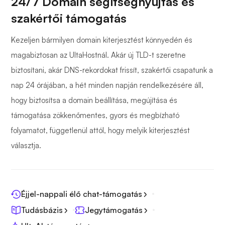
24/7 Domain segítségnyújtás és
szakértői támogatás
Kezeljen bármilyen domain kiterjesztést könnyedén és
magabiztosan az UltaHostnál. Akár új TLD-t szeretne
biztosítani, akár DNS-rekordokat frissít, szakértői csapatunk a
nap 24 órájában, a hét minden napján rendelkezésére áll,
hogy biztosítsa a domain beállítása, megújítása és
támogatása zökkenőmentes, gyors és megbízható
folyamatot, függetlenül attól, hogy melyik kiterjesztést
választja.
Éjjel-nappali élő chat-támogatás
Tudásbázis
Jegytámogatás