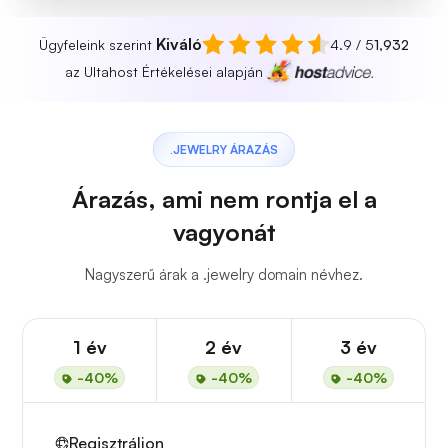
Kiváló
Ügyfeleink szerint
4.9 / 5
1,932
az Ultahost Értékelései alapján
.JEWELRY ÁRAZÁS
Árazás, ami nem rontja el a
vagyonát
Nagyszerű árak a .jewelry domain névhez.
1 év
2 év
3 év
-40%
-40%
-40%
Regisztráljon