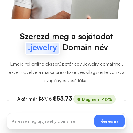
Szerezd meg a sajátodat
.jewelry
Domain név
Emelje fel online ékszerüzletét egy .jewelry domainnel,
ezzel növelve a márka presztízsét, és világszerte vonzza
az igényes vásárlókat.
$53.73
Akár már
$67.16
Megment 40%
Keresés