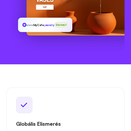
www
MyCafe
.jewelry
Elérhető!
Globális Elismerés