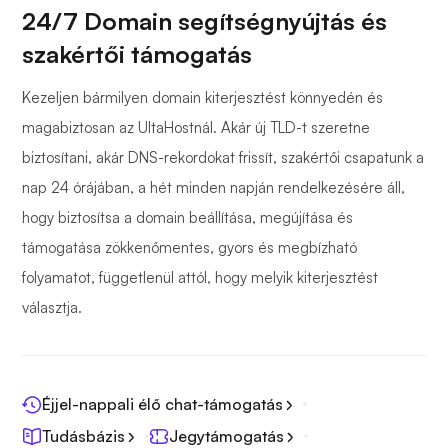
24/7 Domain segítségnyújtás és
szakértői támogatás
Kezeljen bármilyen domain kiterjesztést könnyedén és
magabiztosan az UltaHostnál. Akár új TLD-t szeretne
biztosítani, akár DNS-rekordokat frissít, szakértői csapatunk a
nap 24 órájában, a hét minden napján rendelkezésére áll,
hogy biztosítsa a domain beállítása, megújítása és
támogatása zökkenőmentes, gyors és megbízható
folyamatot, függetlenül attól, hogy melyik kiterjesztést
választja.
Éjjel-nappali élő chat-támogatás
Tudásbázis
Jegytámogatás