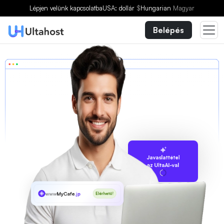
Lépjen velünk kapcsolatba
USA: dollár
$
Hungarian
Magyar
Belépés
Javaslattétel
az UltaAI-val
www
MyCafe
.jp
Elérhető!