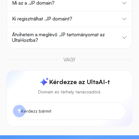
Mi az a .JP domain?
Ki regisztrálhat .JP domaint?
Átvihetem a meglévő .JP tartományomat az
UltaHostba?
VAGY
Kérdezze az UltaAI-t
Domain és tárhely tanácsadód.