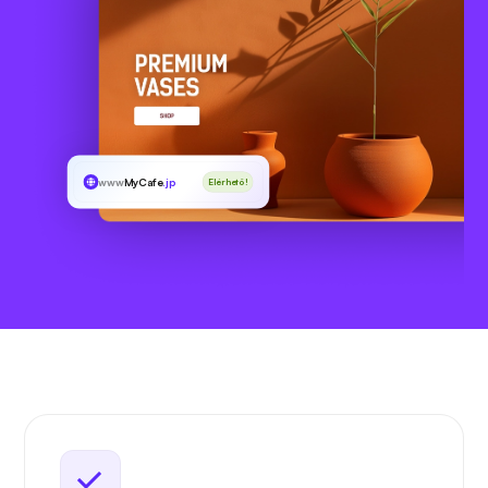
www
MyCafe
.jp
Elérhető!