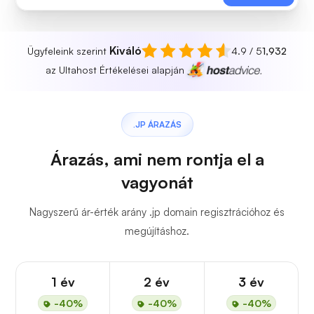
Kiváló
Ügyfeleink szerint
4.9 / 5
1,932
az Ultahost Értékelései alapján
.JP ÁRAZÁS
Árazás, ami nem rontja el a
vagyonát
Nagyszerű ár-érték arány .jp domain regisztrációhoz és
megújításhoz.
1 év
2 év
3 év
-40%
-40%
-40%