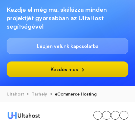
Kezdje el még ma, skálázza minden
projektjét gyorsabban az UltaHost
segítségével
Lépjen velünk kapcsolatba
Kezdés most
Ultahost
Tárhely
eCommerce Hosting