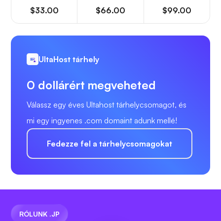
$33.00
$66.00
$99.00
UltaHost tárhely
0 dollárért megveheted
Válassz egy éves Ultahost tárhelycsomagot, és
mi egy ingyenes .com domaint adunk mellé!
Fedezze fel a tárhelycsomagokat
RÓLUNK .JP