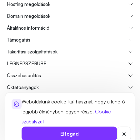
Hosting megoldások
Domain megoldások
Általános információ
Támogatás
Takarítási szolgáltatások
LEGNÉPSZERŰBB
Összehasonlítás
Oktatóanyagok
Weboldalunk cookie-kat használ, hogy a lehető
Rólunk
Fizetési visszatérítési politika
Használati feltételek
legjobb élményben legyen része.
Cookie-
Adatvédelmi szabályzat
Jogszerűség
Webhelytérkép
szabályzat
©2026 UltaHost - Minden jog fenntartva
Elfogad