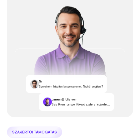
Te
Szeretném frissíteni a szerveremet. Tudnál segíteni?
James @ Ultahost
Szia Ryan, persze! Kövesd ezeket a lépéseket...
SZAKÉRTŐI TÁMOGATÁS