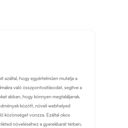
pít azáltal, hogy egyértelműen mutatja a
lmakra való összpontosításodat, segítve a
kat abban, hogy könnyen megtaláljanak.
redmények között, növeli webhelyed
elő közönséget vonzza. Ezáltal okos
lenléted növeléséhez a gyerekbarát térben.