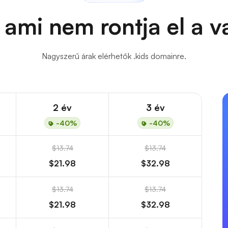
 ami nem rontja el a 
Nagyszerű árak elérhetők .kids domainre.
2 év
3 év
-40%
-40%
$13.74
$13.74
$21.98
$32.98
$13.74
$13.74
$21.98
$32.98