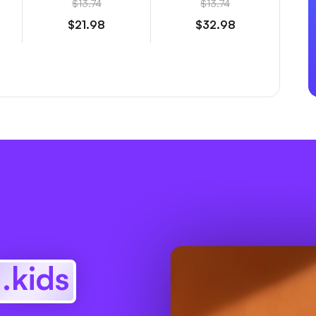
$13.74
$13.74
$21.98
$32.98
.kids