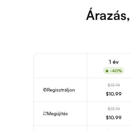
Árazás,
1 év
-40%
$13.74
Regisztráljon
$10.99
$13.74
Megújítás
$10.99