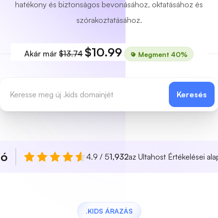
hatékony és biztonságos bevonásához, oktatásához és
szórakoztatásához.
$10.99
Akár már
$13.74
Megment 40%
Keresés
ló
4.9 / 5
1,932
az Ultahost Értékelései ala
.KIDS ÁRAZÁS