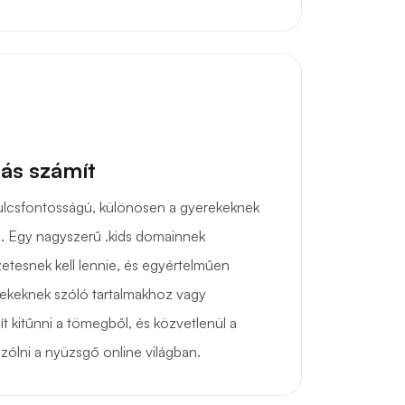
ás számít
ulcsfontosságú, különösen a gyerekeknek
. Egy nagyszerű .kids domainnek
etesnek kell lennie, és egyértelműen
mekeknek szóló tartalmakhoz vagy
ít kitűnni a tömegből, és közvetlenül a
ólni a nyüzsgő online világban.