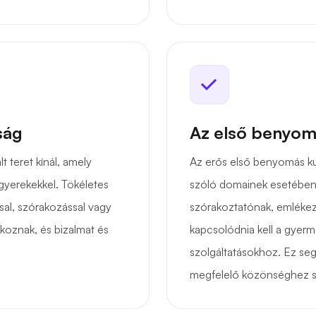
ság
Az első benyom
t teret kínál, amely
Az erős első benyomás k
gyerekekkel. Tökéletes
szóló domainek esetében
sal, szórakozással vagy
szórakoztatónak, emlékez
koznak, és bizalmat és
kapcsolódnia kell a gyer
szolgáltatásokhoz. Ez seg
megfelelő közönséghez sz