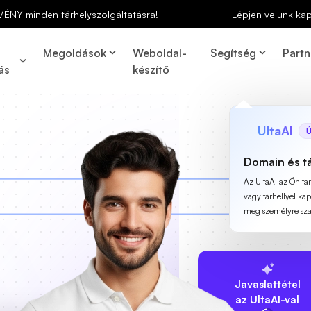
MÉNY minden tárhelyszolgáltatásra!
Lépjen velünk ka
Megoldások
Weboldal-
Segítség
Partn
ás
készítő
UltaAI
Ú
Domain és t
Az UltaAI az Ön t
vagy tárhellyel ka
meg személyre szab
Javaslattétel
az UltaAI-val