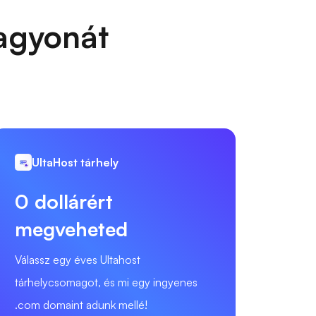
vagyonát
UltaHost tárhely
0 dollárért
megveheted
Válassz egy éves Ultahost
tárhelycsomagot, és mi egy ingyenes
.com domaint adunk mellé!