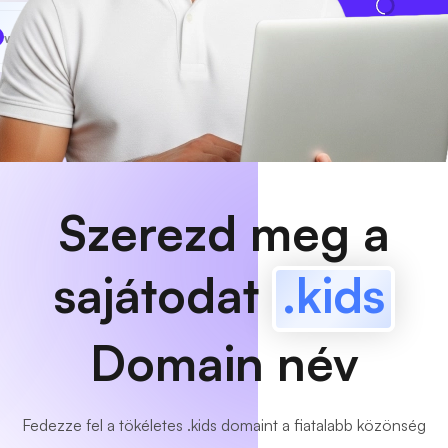
www
MyCafe
.kids
Elérhető!
Szerezd meg a
sajátodat
.kids
Domain név
Fedezze fel a tökéletes .kids domaint a fiatalabb közönség