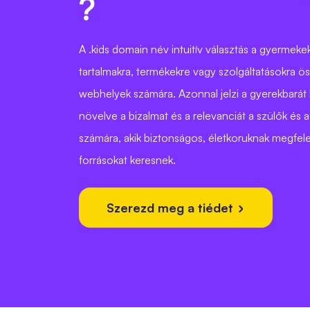
?
A .kids domain név intuitív választás a gyermek
tartalmakra, termékekre vagy szolgáltatásokra ö
webhelyek számára. Azonnal jelzi a gyerekbarát
növelve a bizalmat és a relevanciát a szülők és
számára, akik biztonságos, életkoruknak megfele
forrásokat keresnek.
Szerezd meg a tiédet