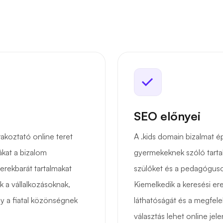
SEO előnyei
akoztató online teret
A .kids domain bizalmat é
ákat a bizalom
gyermekeknek szóló tarta
erekbarát tartalmakat
szülőket és a pedagóguso
k a vállalkozásoknak,
Kiemelkedik a keresési e
gy a fiatal közönségnek
láthatóságát és a megfel
választás lehet online je