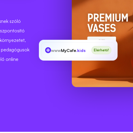
eknek szóló
sszpontosító
 környezetet,
 a pedagógusok
www
MyCafe
.kids
Elérhető!
lő online