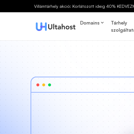
Villámtárhely akció: Korlátozott ideig 40% KEDVEZ
Domains
Tárhely
szolgáltat