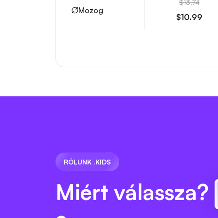
$13.74
Mozog
$10.99
RÓLUNK .KIDS
Miért válassza?