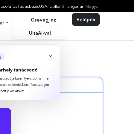
pcsolatba
Tudásbázis
USA: dollár
$
Hungarian
Magyar
Belépés
Csevegj az
er
UltaAI-val
j
árhely tanácsadó
anácsadója bármilyen, domainnel
pcsolatos kérdésben. Tapasztaljon
ott javaslatokat.