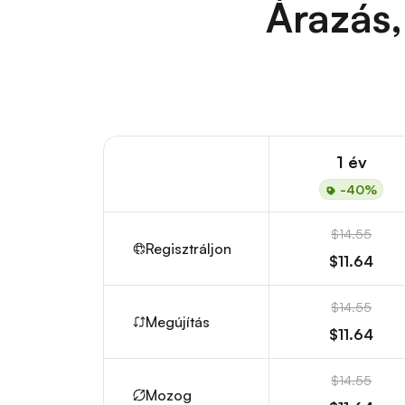
Árazás,
1 év
-40%
$14.55
Regisztráljon
$11.64
$14.55
Megújítás
$11.64
$14.55
Mozog