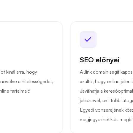
SEO előnyei
t kínál arra, hogy
A .link domain segít kapc
növelve a hitelességedet,
azáltal, hogy online jele
ine tartalmaid
Javíthatja a keresőoptimal
jelzésével, ami több láto
Egyedi vonzerejének kös
megjegyezhetik és megbí