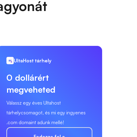
vagyonát
UltaHost tárhely
0 dollárért
megveheted
Válassz egy éves Ultahost
tárhelycsomagot, és mi egy ingyenes
.com domaint adunk mellé!
Fedezze fel a