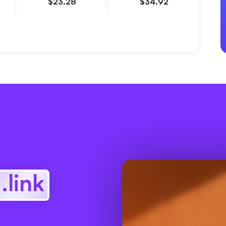
$23.28
$34.92
.link