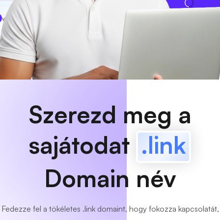
www
MyCafe
.link
Elérhető!
Szerezd meg a
sajátodat
.link
Domain név
Fedezze fel a tökéletes .link domaint, hogy fokozza kapcsolatát,