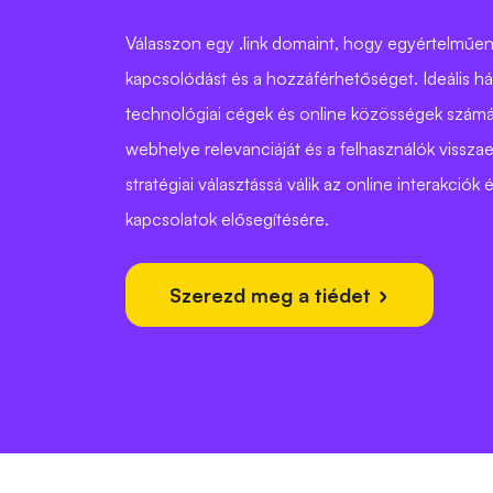
Válasszon egy .link domaint, hogy egyértelműen
kapcsolódást és a hozzáférhetőséget. Ideális há
technológiai cégek és online közösségek számár
webhelye relevanciáját és a felhasználók vissza
stratégiai választássá válik az online interakciók és
kapcsolatok elősegítésére.
Szerezd meg a tiédet