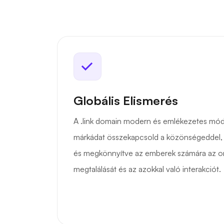
Globális Elismerés
A .link domain modern és emlékezetes módo
márkádat összekapcsold a közönségeddel, 
és megkönnyítve az emberek számára az onl
megtalálását és az azokkal való interakciót.