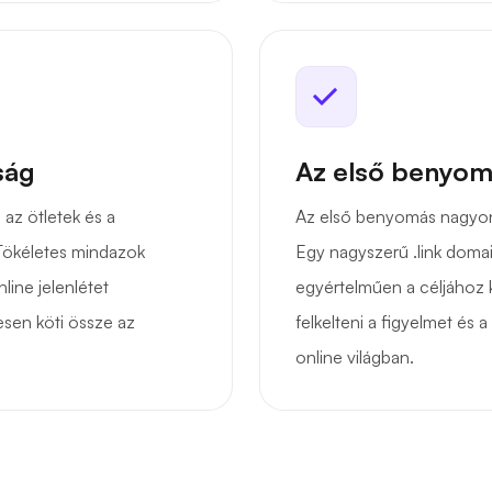
ság
Az első benyom
 az ötletek és a
Az első benyomás nagyon
Tökéletes mindazok
Egy nagyszerű .link dom
line jelenlétet
egyértelműen a céljához k
sen köti össze az
felkelteni a figyelmet és
online világban.