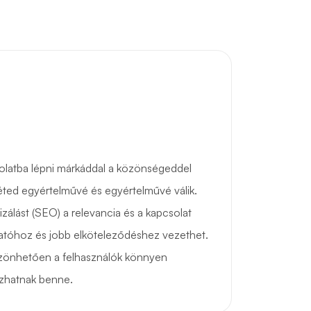
solatba lépni márkáddal a közönségeddel
nléted egyértelművé és egyértelművé válik.
izálást (SEO) a relevancia és a kapcsolat
gatóhoz és jobb elköteleződéshez vezethet.
zönhetően a felhasználók könnyen
zhatnak benne.