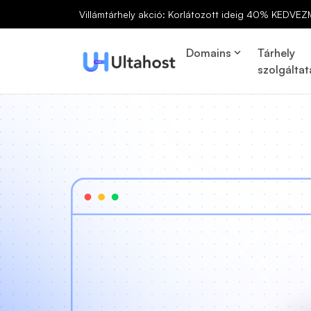
Villámtárhely akció: Korlátozott ideig 40% KEDVEZ
Domains
Tárhely
szolgáltat