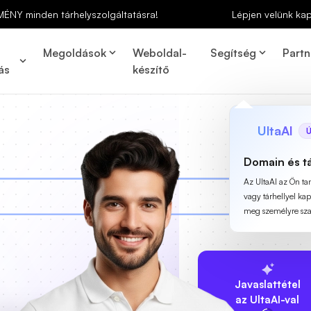
MÉNY minden tárhelyszolgáltatásra!
Lépjen velünk ka
Megoldások
Weboldal-
Segítség
Partn
ás
készítő
UltaAI
Ú
Domain és t
Az UltaAI az Ön t
vagy tárhellyel ka
meg személyre szab
Javaslattétel
az UltaAI-val