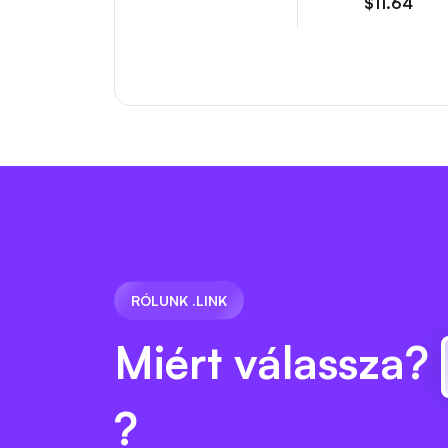
$11.64
RÓLUNK .LINK
Miért válassza?
?