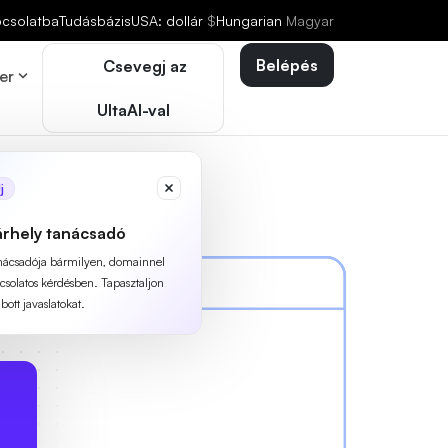
pcsolatba
Tudásbázis
USA: dollár
$
Hungarian
Magyar
Belépés
Csevegj az
er
UltaAI-val
j
árhely tanácsadó
anácsadója bármilyen, domainnel
pcsolatos kérdésben. Tapasztaljon
ott javaslatokat.