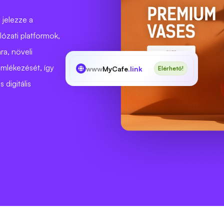
 jelezze a
lózati platformok,
a, növeli
emlékezését, így
www
MyCafe
.link
Elérhető!
 digitális