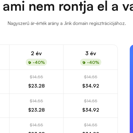
 ami nem rontja el a 
Nagyszerű ár-érték arány a .link domain regisztrációjához.
2 év
3 év
-40%
-40%
$14.55
$14.55
$23.28
$34.92
$14.55
$14.55
$23.28
$34.92
$14.55
$14.55