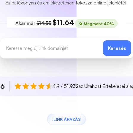
és hatékonyan és emlékezetesen fokozza online jelenlétét.
$11.64
Akár már
$14.55
Megment 40%
Keresés
ló
4.9 / 5
1,932
az Ultahost Értékelései ala
.LINK ÁRAZÁS