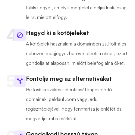
találsz egyet, amelyik megfelel a céljaidnak, csapj
le rá, mielőtt elfogy.
Hagyd ki a kötőjeleket
A kötőjelek használata a domainben zsúfolttá és
nehezen megjegyezhetővé teheti a címet, ezért
gondolja át alaposan, mielőtt belefoglalná őket.
Fontolja meg az alternatívákat
Biztosítsa szakmai identitását kapcsolódó
domainek, például .com vagy .edu
regisztrációjával, hogy fenntartsa jelenlétét és
megvédje .mba márkáját.
Gondolkodj hosszú távon