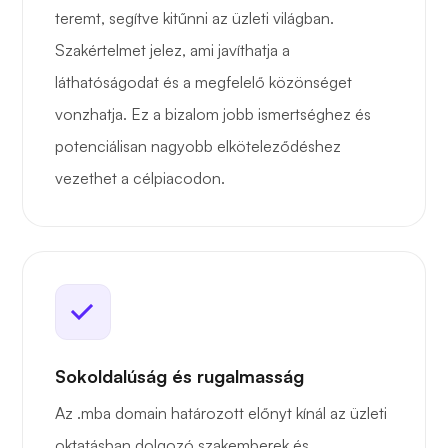
teremt, segítve kitűnni az üzleti világban.
Szakértelmet jelez, ami javíthatja a
láthatóságodat és a megfelelő közönséget
vonzhatja. Ez a bizalom jobb ismertséghez és
potenciálisan nagyobb elköteleződéshez
vezethet a célpiacodon.
Sokoldalúság és rugalmasság
Az .mba domain határozott előnyt kínál az üzleti
oktatásban dolgozó szakemberek és