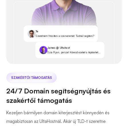
Te
Szeretném frissíteni a szerveremet. Tudnál segíteni?
James @ Ultahost
Szia Ryan, persze! Kövesd ezeket a lépéseket...
SZAKÉRTŐI TÁMOGATÁS
24/7 Domain segítségnyújtás és
szakértői támogatás
Kezeljen bármilyen domain kiterjesztést könnyedén és
magabiztosan az UltaHostnál. Akár új TLD-t szeretne