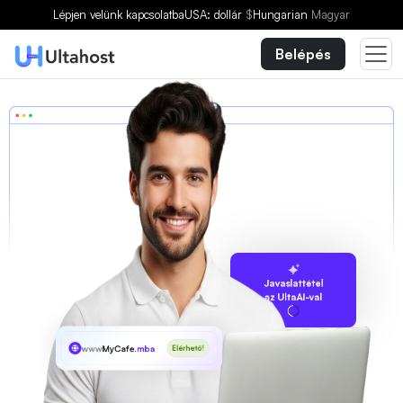
Lépjen velünk kapcsolatba
USA: dollár
$
Hungarian
Magyar
Belépés
Javaslattétel
az UltaAI-val
www
MyCafe
.mba
Elérhető!