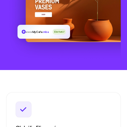
www
MyCafe
.mba
Elérhető!