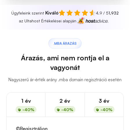
Kiváló
Ügyfeleink szerint
4.9 / 5
1,932
az Ultahost Értékelései alapján
.MBA ÁRAZÁS
Árazás, ami nem rontja el a
vagyonát
Nagyszerű ár-érték arány .mba domain regisztráció esetén
1 év
2 év
3 év
-40%
-40%
-40%
Regisztráljon