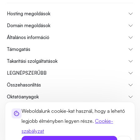
Hosting megoldások
Domain megoldások
Általános információ
Támogatás
Takarítási szolgáltatások
LEGNÉPSZERŰBB
Összehasonlítás
Oktatóanyagok
Weboldalunk cookie-kat használ, hogy a lehető
Rólunk
Fizetési visszatérítési politika
Használati feltételek
legjobb élményben legyen része.
Cookie-
Adatvédelmi szabályzat
Jogszerűség
Webhelytérkép
szabályzat