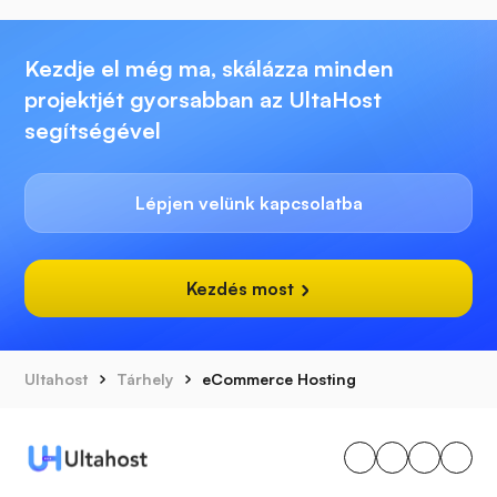
Kezdje el még ma, skálázza minden
projektjét gyorsabban az UltaHost
segítségével
Lépjen velünk kapcsolatba
Kezdés most
Ultahost
Tárhely
eCommerce Hosting