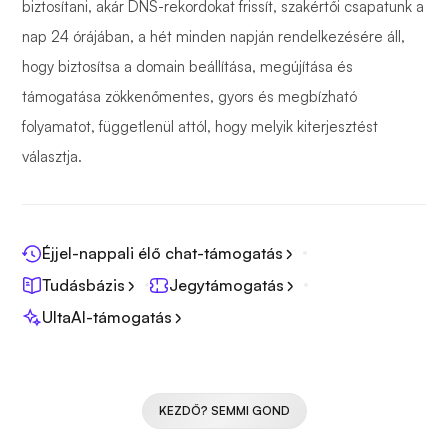
biztosítani, akár DNS-rekordokat frissít, szakértői csapatunk a
nap 24 órájában, a hét minden napján rendelkezésére áll,
hogy biztosítsa a domain beállítása, megújítása és
támogatása zökkenőmentes, gyors és megbízható
folyamatot, függetlenül attól, hogy melyik kiterjesztést
választja.
Éjjel-nappali élő chat-támogatás
Tudásbázis
Jegytámogatás
UltaAI-támogatás
KEZDŐ? SEMMI GOND