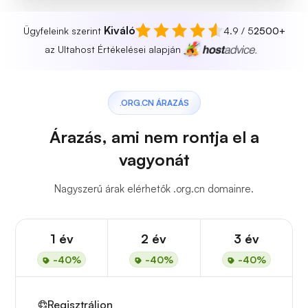
Kiváló
Ügyfeleink szerint
4.9 / 5
2500+
az Ultahost Értékelései alapján
.ORG.CN ÁRAZÁS
Árazás, ami nem rontja el a
vagyonát
Nagyszerű árak elérhetők .org.cn domainre.
1 év
2 év
3 év
-40%
-40%
-40%
Regisztráljon