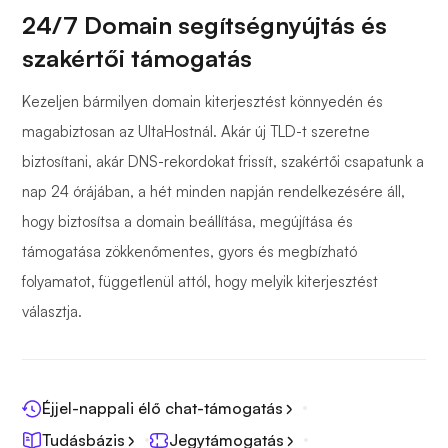
24/7 Domain segítségnyújtás és
szakértői támogatás
Kezeljen bármilyen domain kiterjesztést könnyedén és
magabiztosan az UltaHostnál. Akár új TLD-t szeretne
biztosítani, akár DNS-rekordokat frissít, szakértői csapatunk a
nap 24 órájában, a hét minden napján rendelkezésére áll,
hogy biztosítsa a domain beállítása, megújítása és
támogatása zökkenőmentes, gyors és megbízható
folyamatot, függetlenül attól, hogy melyik kiterjesztést
választja.
Éjjel-nappali élő chat-támogatás
Tudásbázis
Jegytámogatás