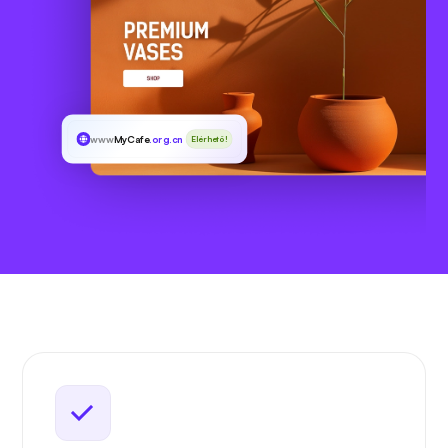
www
MyCafe
.org.cn
Elérhető!