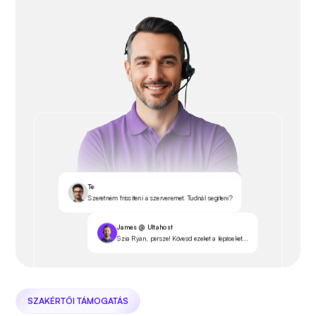
Te
Szeretném frissíteni a szerveremet. Tudnál segíteni?
James @ Ultahost
Szia Ryan, persze! Kövesd ezeket a lépéseket...
SZAKÉRTŐI TÁMOGATÁS