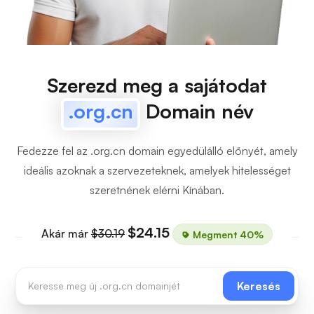
Szerezd meg a sajátodat
.org.cn
Domain név
Fedezze fel az .org.cn domain egyedülálló előnyét, amely
ideális azoknak a szervezeteknek, amelyek hitelességet
szeretnének elérni Kínában.
$24.15
Akár már
$30.19
Megment 40%
Keresés