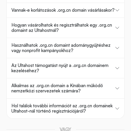
Vannak-e korlátozások .org.cn domain vásárlásakor?
Hogyan vásárolhatok és regisztrálhatok egy .org.cn
domaint az Ultahostnál?
Használhatok .org.cn domaint adománygyűjtéshez
vagy nonprofit kampányokhoz?
Az Ultahost támogatást nyújt a .org.cn domainem
kezeléséhez?
Alkalmas az .org.cn domain a Kínában működő
nemzetközi szervezetek számára?
Hol találok további információt az .org.cn domainek
Ultahost-nál történő regisztrációjáról?
VAGY