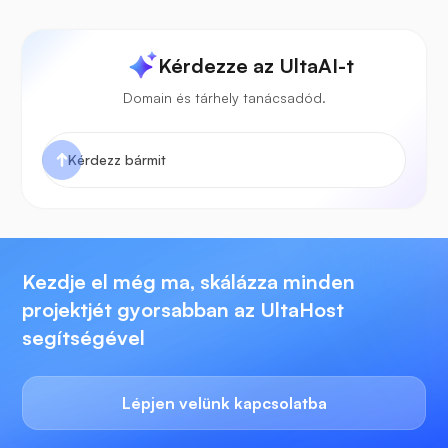
Kérdezze az UltaAI-t
Domain és tárhely tanácsadód.
Kezdje el még ma, skálázza minden
projektjét gyorsabban az UltaHost
segítségével
Lépjen velünk kapcsolatba