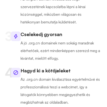
szervezetének kapcsolatba lépni a kínai
közönséggel, miközben világosan és
hatékonyan bemutatja küldetését.
Cselekedj gyorsan
A jó .org.cn domainek nem sokáig maradnak
elérhetőek, ezért mindenképpen szerezd meg a
kívántat, mielőtt elfogy.
Hagyd ki a kötőjeleket
Az .org.cn domain kiválasztása egyértelművé és
professzionálissá teszi a webcímet, így a
látogatók könnyebben megjegyezhetik és
megbízhatnak az oldaladban.