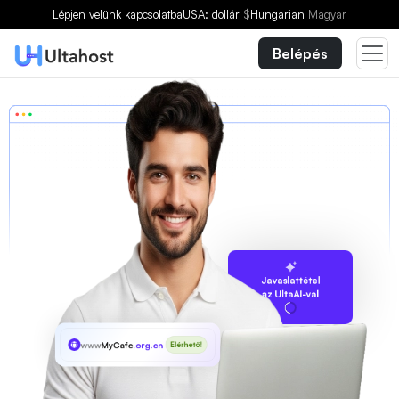
Lépjen velünk kapcsolatba
USA: dollár
$
Hungarian
Magyar
Belépés
Javaslattétel
az UltaAI-val
www
MyCafe
.org.cn
Elérhető!