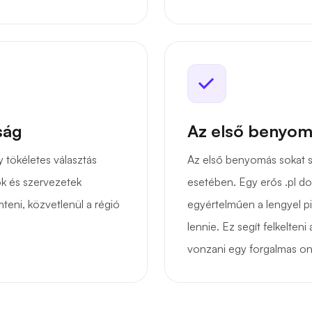
ság
Az első benyom
gy tökéletes választás
Az első benyomás sokat sz
k és szervezetek
esetében. Egy erős .pl 
mteni, közvetlenül a régió
egyértelműen a lengyel p
lennie. Ez segít felkelten
vonzani egy forgalmas on