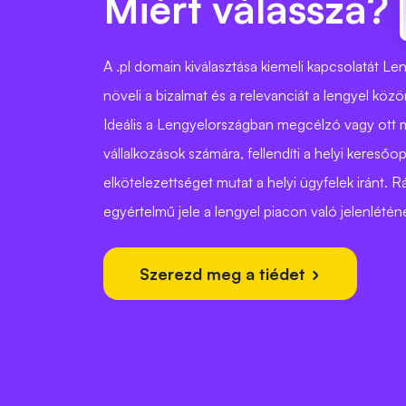
Miért válassza?
A .pl domain kiválasztása kiemeli kapcsolatát Le
növeli a bizalmat és a relevanciát a lengyel kö
Ideális a Lengyelországban megcélzó vagy ott
vállalkozások számára, fellendíti a helyi keresőop
elkötelezettséget mutat a helyi ügyfelek iránt. R
egyértelmű jele a lengyel piacon való jelenlétén
Szerezd meg a tiédet