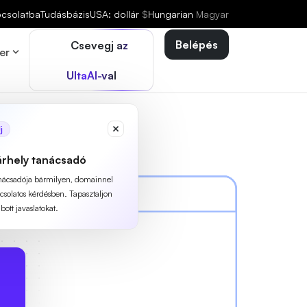
pcsolatba
Tudásbázis
USA: dollár
$
Hungarian
Magyar
Belépés
Csevegj az
er
UltaAI-val
j
árhely tanácsadó
anácsadója bármilyen, domainnel
pcsolatos kérdésben. Tapasztaljon
ott javaslatokat.