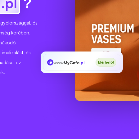
.pl
?
ngyelországgal, és
zönség körében.
 működő
timalizálást, és
áadásul ez
www
MyCafe
.pl
Elérhető!
ek.