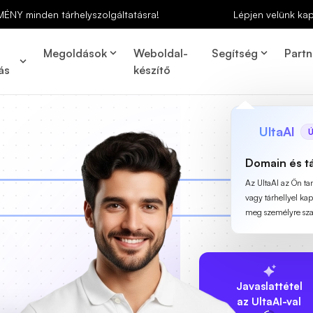
MÉNY minden tárhelyszolgáltatásra!
Lépjen velünk ka
Megoldások
Weboldal-
Segítség
Partn
ás
készítő
UltaAI
Ú
Domain és t
Az UltaAI az Ön t
vagy tárhellyel ka
meg személyre szab
Javaslattétel
az UltaAI-val