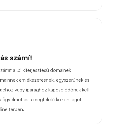
ás számít
ámít a .pl kiterjesztésű domainek
domainnek emlékezetesnek, egyszerűnek és
iachoz vagy iparághoz kapcsolódónak kell
i a figyelmet és a megfelelő közönséget
line térben.