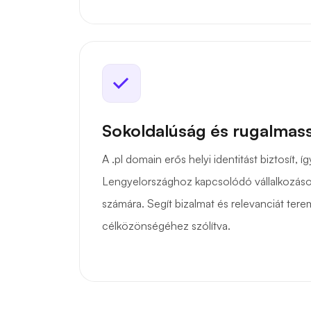
Sokoldalúság és rugalmas
A .pl domain erős helyi identitást biztosít, í
Lengyelországhoz kapcsolódó vállalkozáso
számára. Segít bizalmat és relevanciát tere
célközönségéhez szólítva.