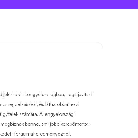
d jelenlétét Lengyelországban, segít javítani
iac megcélzásával, és láthatóbbá teszi
 ügyfelek számára. A lengyelországi
és megbíznak benne, ami jobb keresőmotor-
kedett forgalmat eredményezhet.