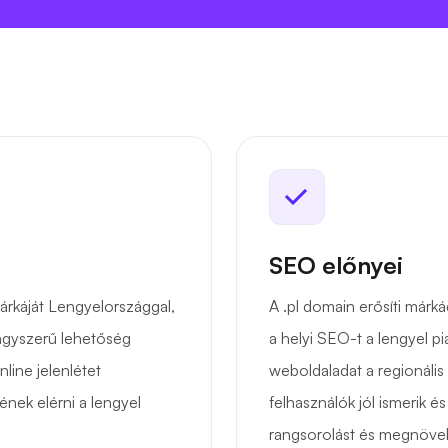
SEO előnyei
árkáját Lengyelországgal,
A .pl domain erősíti márká
Nagyszerű lehetőség
a helyi SEO-t a lengyel p
line jelenlétet
weboldaladat a regionális
ének elérni a lengyel
felhasználók jól ismerik 
rangsorolást és megnöve