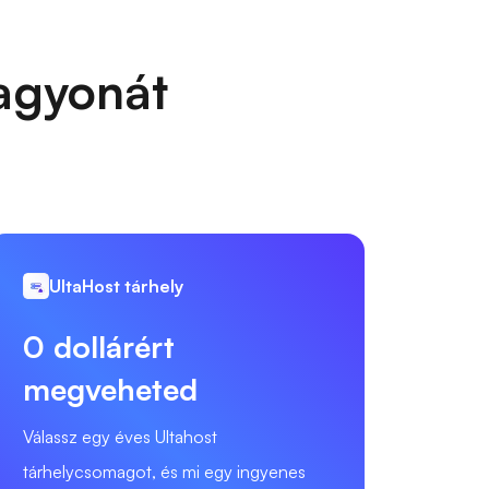
vagyonát
UltaHost tárhely
0 dollárért
megveheted
Válassz egy éves Ultahost
tárhelycsomagot, és mi egy ingyenes