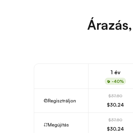
Árazás,
1 év
-40%
$37.80
Regisztráljon
$30.24
$37.80
Megújítás
$30.24