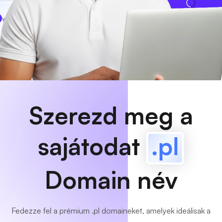
www
MyCafe
.pl
Elérhető!
Szerezd meg a
sajátodat
.pl
Domain név
Fedezze fel a prémium .pl domaineket, amelyek ideálisak a