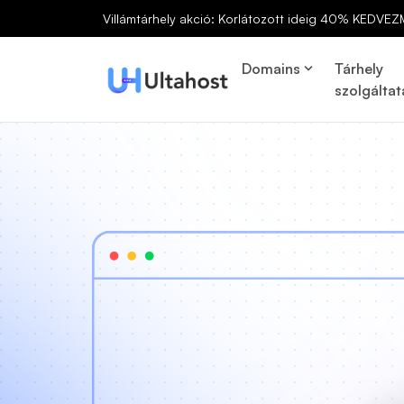
Villámtárhely akció: Korlátozott ideig 40% KEDVEZ
Domains
Tárhely
szolgáltat