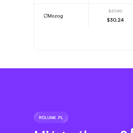
$37.80
Mozog
$30.24
RÓLUNK .PL