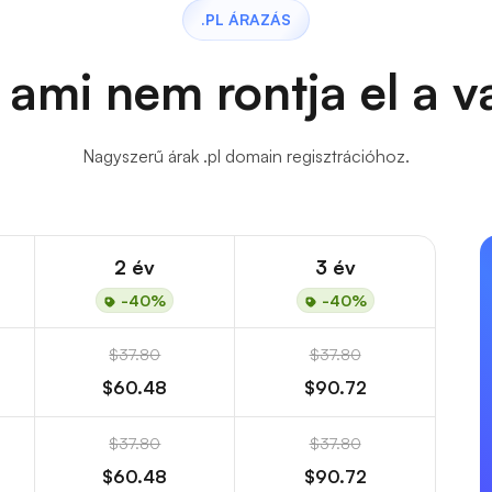
.PL ÁRAZÁS
 ami nem rontja el a 
Nagyszerű árak .pl domain regisztrációhoz.
2 év
3 év
-40%
-40%
$37.80
$37.80
$60.48
$90.72
$37.80
$37.80
$60.48
$90.72