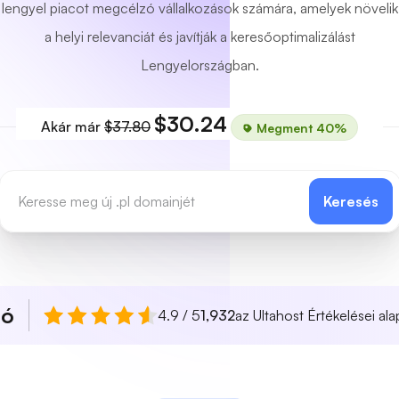
lengyel piacot megcélzó vállalkozások számára, amelyek növelik
a helyi relevanciát és javítják a keresőoptimalizálást
Lengyelországban.
$30.24
Akár már
$37.80
Megment 40%
Keresés
ló
4.9 / 5
1,932
az Ultahost Értékelései ala