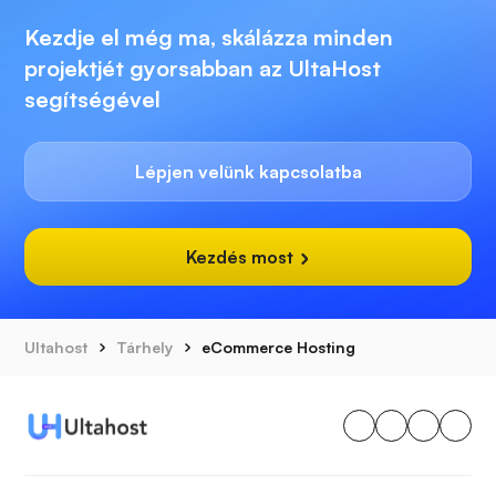
Kezdje el még ma, skálázza minden
projektjét gyorsabban az UltaHost
segítségével
Lépjen velünk kapcsolatba
Kezdés most
Ultahost
Tárhely
eCommerce Hosting