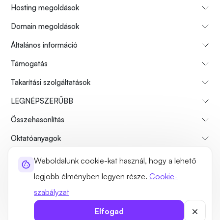
Hosting megoldások
Domain megoldások
Általános információ
Támogatás
Takarítási szolgáltatások
LEGNÉPSZERŰBB
Összehasonlítás
Oktatóanyagok
Weboldalunk cookie-kat használ, hogy a lehető
Rólunk
Fizetési visszatérítési politika
Használati feltételek
legjobb élményben legyen része.
Cookie-
Adatvédelmi szabályzat
Jogszerűség
Webhelytérkép
szabályzat
©2026 UltaHost - Minden jog fenntartva
Elfogad