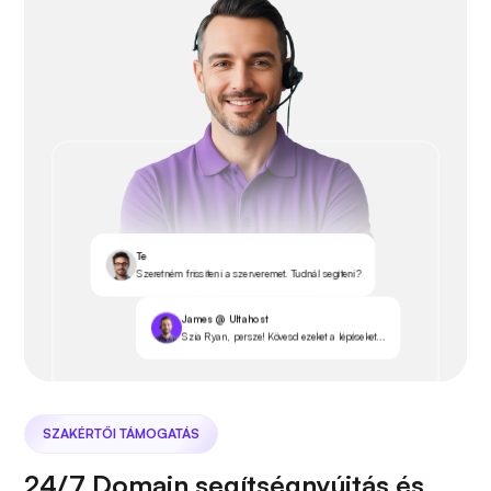
Te
Szeretném frissíteni a szerveremet. Tudnál segíteni?
James @ Ultahost
Szia Ryan, persze! Kövesd ezeket a lépéseket...
SZAKÉRTŐI TÁMOGATÁS
24/7 Domain segítségnyújtás és