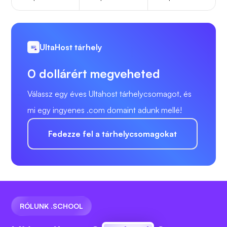
UltaHost tárhely
0 dollárért megveheted
Válassz egy éves Ultahost tárhelycsomagot, és
mi egy ingyenes .com domaint adunk mellé!
Fedezze fel a tárhelycsomagokat
RÓLUNK .SCHOOL