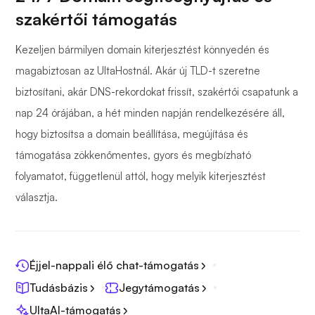
szakértői támogatás
Kezeljen bármilyen domain kiterjesztést könnyedén és
magabiztosan az UltaHostnál. Akár új TLD-t szeretne
biztosítani, akár DNS-rekordokat frissít, szakértői csapatunk a
nap 24 órájában, a hét minden napján rendelkezésére áll,
hogy biztosítsa a domain beállítása, megújítása és
támogatása zökkenőmentes, gyors és megbízható
folyamatot, függetlenül attól, hogy melyik kiterjesztést
választja.
Éjjel-nappali élő chat-támogatás
Tudásbázis
Jegytámogatás
UltaAI-támogatás