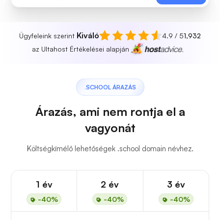
Kiváló
Ügyfeleink szerint
4.9 / 5
1,932
az Ultahost Értékelései alapján
.SCHOOL ÁRAZÁS
Árazás, ami nem rontja el a
vagyonát
Költségkímélő lehetőségek .school domain névhez.
1 év
2 év
3 év
-40%
-40%
-40%