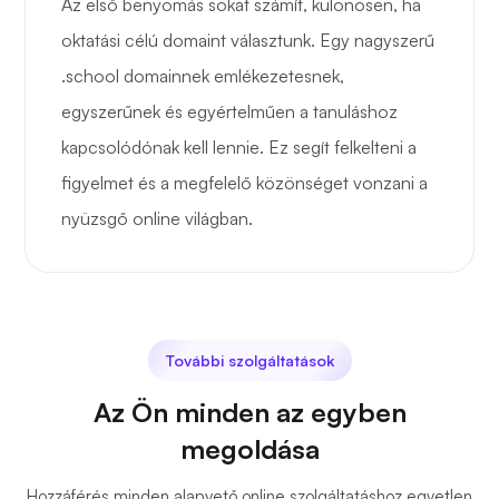
Az első benyomás sokat számít, különösen, ha
oktatási célú domaint választunk. Egy nagyszerű
.school domainnek emlékezetesnek,
egyszerűnek és egyértelműen a tanuláshoz
kapcsolódónak kell lennie. Ez segít felkelteni a
figyelmet és a megfelelő közönséget vonzani a
nyüzsgő online világban.
További szolgáltatások
Az Ön minden az egyben
megoldása
Hozzáférés minden alapvető online szolgáltatáshoz egyetlen