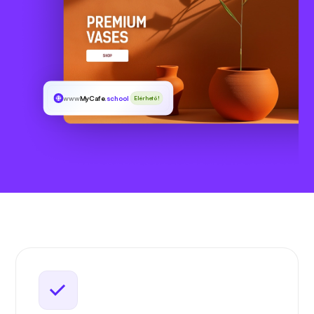
www
MyCafe
.school
Elérhető!