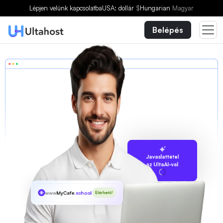
Lépjen velünk kapcsolatba
USA: dollár
$
Hungarian
Magyar
Belépés
Javaslattétel
az UltaAI-val
www
MyCafe
.school
Elérhető!