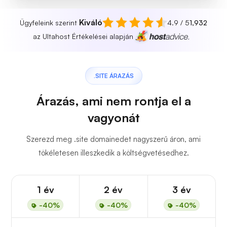
Kiváló
Ügyfeleink szerint
4.9 / 5
1,932
az Ultahost Értékelései alapján
.SITE ÁRAZÁS
Árazás, ami nem rontja el a
vagyonát
Szerezd meg .site domainedet nagyszerű áron, ami
tökéletesen illeszkedik a költségvetésedhez.
1 év
2 év
3 év
-40%
-40%
-40%