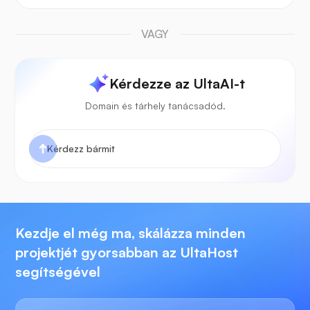
VAGY
Kérdezze az UltaAI-t
Domain és tárhely tanácsadód.
Kezdje el még ma, skálázza minden
projektjét gyorsabban az UltaHost
segítségével