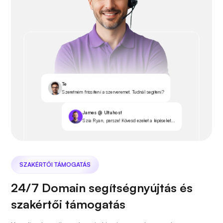
Te
Szeretném frissíteni a szerveremet. Tudnál segíteni?
James @ Ultahost
Szia Ryan, persze! Kövesd ezeket a lépéseket...
SZAKÉRTŐI TÁMOGATÁS
24/7 Domain segítségnyújtás és
szakértői támogatás