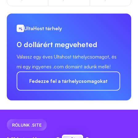
UltaHost tárhely
0 dollárért megveheted
Válassz egy éves Ultahost tárhelycsomagot, és
mi egy ingyenes .com domaint adunk mellé!
Fedezze fel a tárhelycsomagokat
RÓLUNK .SITE