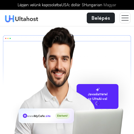
Lépjen velünk kapcsolatba
USA: dollár
$
Hungarian
Magyar
Belépés
Javaslattétel
az UltaAI-val
www
MyCafe
.site
Elérhető!