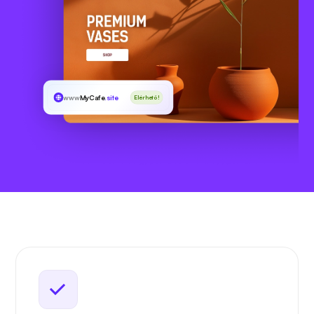
www
MyCafe
.site
Elérhető!