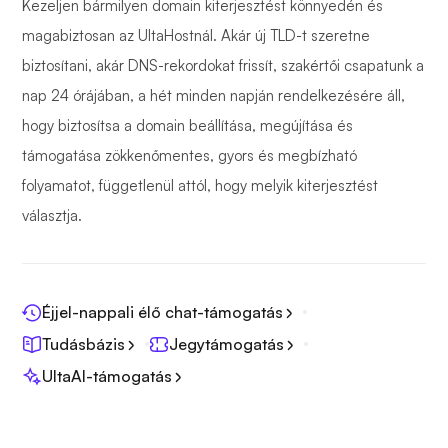
Kezeljen bármilyen domain kiterjesztést könnyedén és
magabiztosan az UltaHostnál. Akár új TLD-t szeretne
biztosítani, akár DNS-rekordokat frissít, szakértői csapatunk a
nap 24 órájában, a hét minden napján rendelkezésére áll,
hogy biztosítsa a domain beállítása, megújítása és
támogatása zökkenőmentes, gyors és megbízható
folyamatot, függetlenül attól, hogy melyik kiterjesztést
választja.
Éjjel-nappali élő chat-támogatás
Tudásbázis
Jegytámogatás
UltaAI-támogatás