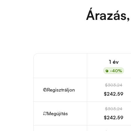
Árazás,
1 év
-40%
$303.24
Regisztráljon
$242.59
$303.24
Megújítás
$242.59