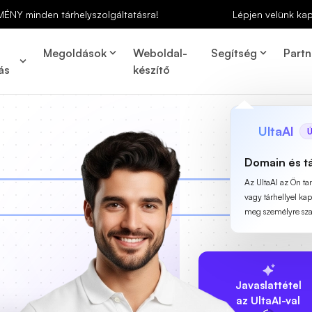
MÉNY minden tárhelyszolgáltatásra!
Lépjen velünk ka
Megoldások
Weboldal-
Segítség
Partn
ás
készítő
UltaAI
Ú
Domain és t
Az UltaAI az Ön t
vagy tárhellyel ka
meg személyre szab
Javaslattétel
az UltaAI-val