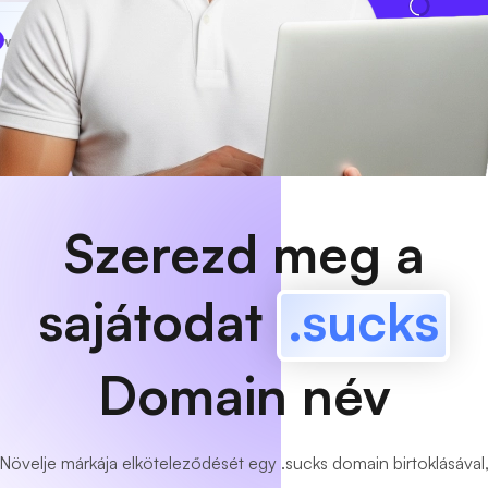
www
MyCafe
.sucks
Elérhető!
Szerezd meg a
sajátodat
.sucks
Domain név
Növelje márkája elköteleződését egy .sucks domain birtoklásával