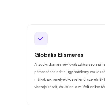
Globális Elismerés
A .sucks domain név kiválasztása azonnal fel
párbeszédet indít el, így hatékony eszközzé
márkáknak, amelyek közvetlenül szeretnék k
visszajelzéseit, és kitűnni a zsúfolt online t