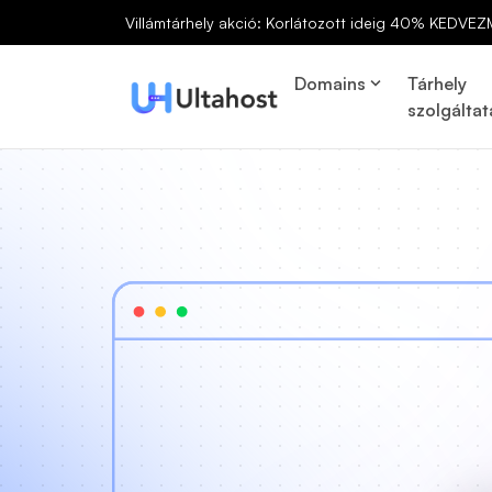
Villámtárhely akció: Korlátozott ideig 40% KEDVEZ
Domains
Tárhely
szolgáltat