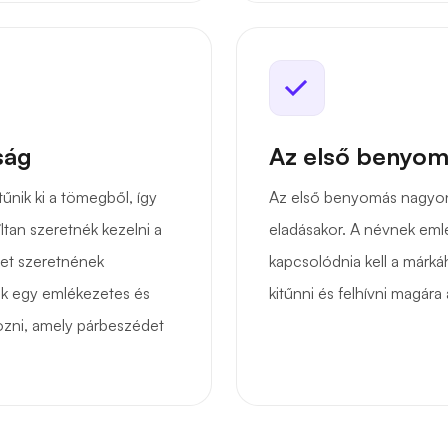
ság
Az első benyom
űnik ki a tömegből, így
Az első benyomás nagyon
ltan szeretnék kezelni a
eladásakor. A névnek emlé
get szeretnének
kapcsolódnia kell a márká
ik egy emlékezetes és
kitűnni és felhívni magára
hozni, amely párbeszédet