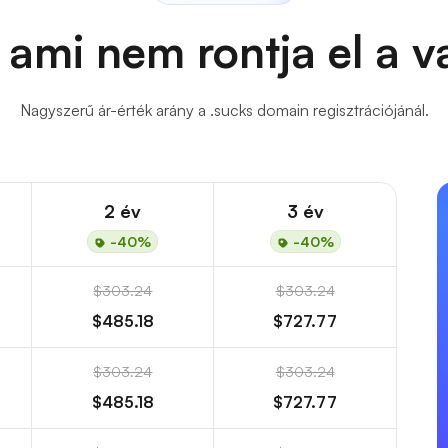
 ami nem rontja el a 
Nagyszerű ár-érték arány a .sucks domain regisztrációjánál.
2 év
3 év
-40%
-40%
$303.24
$303.24
$485.18
$727.77
$303.24
$303.24
$485.18
$727.77