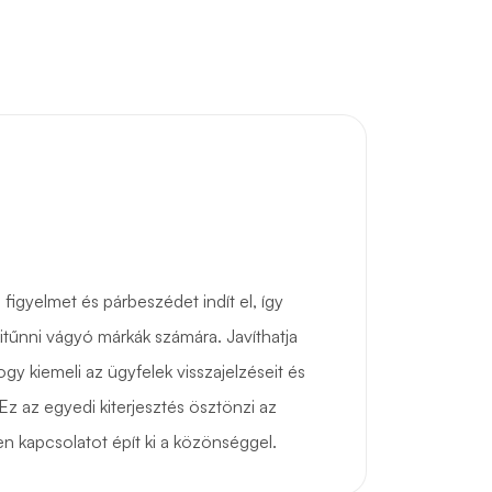
figyelmet és párbeszédet indít el, így
kitűnni vágyó márkák számára. Javíthatja
hogy kiemeli az ügyfelek visszajelzéseit és
Ez az egyedi kiterjesztés ösztönzi az
en kapcsolatot épít ki a közönséggel.