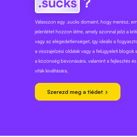
.sucks
?
Válasszon egy .sucks domaint, hogy merész, em
jelenlétet hozzon létre, amely azonnal jelzi a krit
vagy az elégedetlenséget, így ideális a fogyaszt
a visszajelzési oldalak vagy a felügyeleti blogok
a közönség bevonására, valamint a fejlesztés és 
viták kiváltására.
Szerezd meg a tiédet