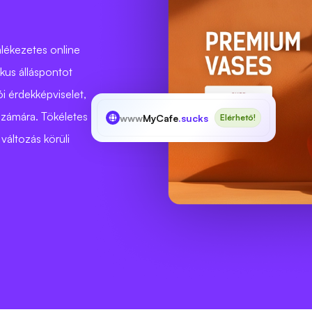
lékezetes online
ikus álláspontot
ói érdekképviselet,
 számára. Tökéletes
www
MyCafe
.sucks
Elérhető!
változás körüli