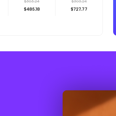
$303.24
$303.24
$485.18
$727.77