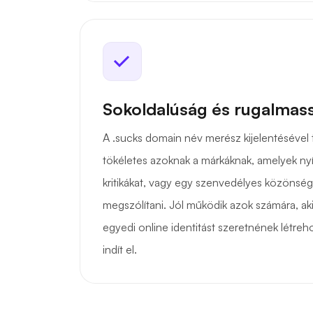
Sokoldalúság és rugalmas
A .sucks domain név merész kijelentésével t
tökéletes azoknak a márkáknak, amelyek nyí
kritikákat, vagy egy szenvedélyes közönsé
megszólítani. Jól működik azok számára, ak
egyedi online identitást szeretnének létre
indít el.