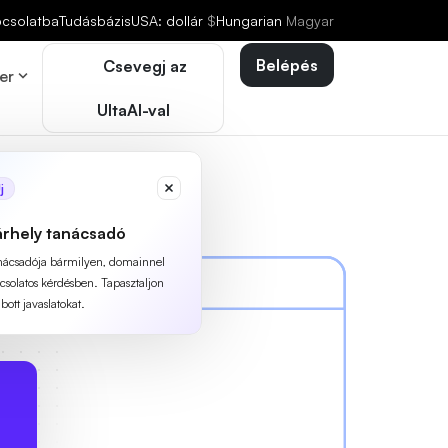
pcsolatba
Tudásbázis
USA: dollár
$
Hungarian
Magyar
Belépés
Csevegj az
er
UltaAI-val
j
árhely tanácsadó
anácsadója bármilyen, domainnel
pcsolatos kérdésben. Tapasztaljon
ott javaslatokat.