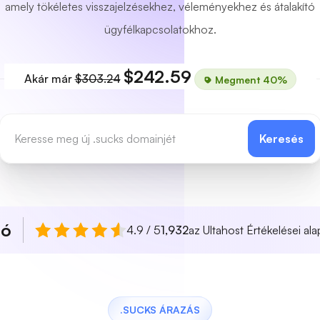
amely tökéletes visszajelzésekhez, véleményekhez és átalakító
ügyfélkapcsolatokhoz.
$242.59
Akár már
$303.24
Megment 40%
Keresés
ló
4.9 / 5
1,932
az Ultahost Értékelései ala
.SUCKS ÁRAZÁS