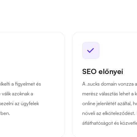
SEO előnyei
kelti a figyelmet és
A .sucks domain vonzza a 
 válik azoknak a
merész választás lehet a 
ezelni az ügyfelek
online jelenlétét azáltal, 
érben.
növeli az elköteleződést. 
átláthatóságot és közvetl