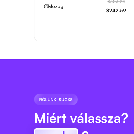
$303.24
Mozog
$242.59
RÓLUNK .SUCKS
Miért válassza?