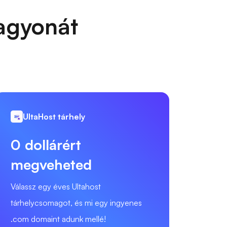
vagyonát
UltaHost tárhely
0 dollárért
megveheted
Válassz egy éves Ultahost
tárhelycsomagot, és mi egy ingyenes
.com domaint adunk mellé!