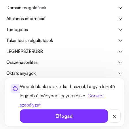
Domain megoldások
Általános információ
Támogatás
Takarítási szolgáltatások
LEGNÉPSZERŰBB
Összehasonlítás
Oktatóanyagok
Weboldalunk cookie-kat használ, hogy a lehető
Rólunk
Fizetési visszatérítési politika
Használati feltételek
legjobb élményben legyen része.
Cookie-
Adatvédelmi szabályzat
Jogszerűség
Webhelytérkép
szabályzat
©2026 UltaHost - Minden jog fenntartva
Elfogad