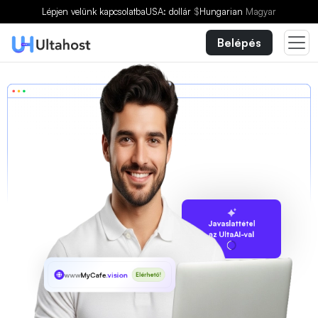
Lépjen velünk kapcsolatba
USA: dollár
$
Hungarian
Magyar
Belépés
Javaslattétel
az UltaAI-val
www
MyCafe
.vision
Elérhető!