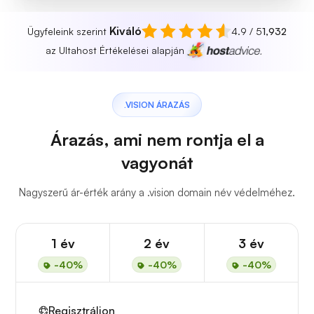
Kiváló
Ügyfeleink szerint
4.9 / 5
1,932
az Ultahost Értékelései alapján
.VISION ÁRAZÁS
Árazás, ami nem rontja el a
vagyonát
Nagyszerű ár-érték arány a .vision domain név védelméhez.
1 év
2 év
3 év
-40%
-40%
-40%
Regisztráljon