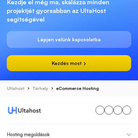
Kezdje el még ma, skálázza minden
projektjét gyorsabban az UltaHost
segítségével
Lépjen velünk kapcsolatba
Kezdés most
Ultahost
Tárhely
eCommerce Hosting
Hosting megoldások