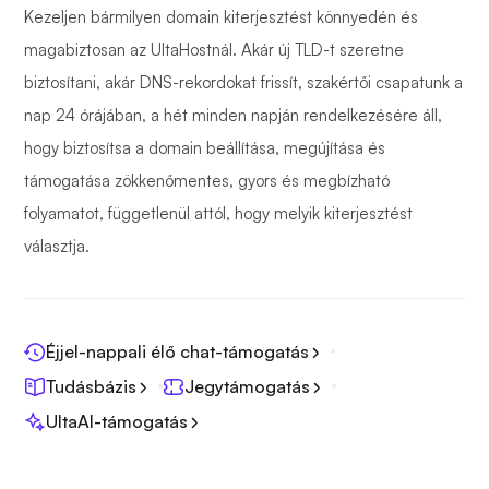
Kezeljen bármilyen domain kiterjesztést könnyedén és
magabiztosan az UltaHostnál. Akár új TLD-t szeretne
biztosítani, akár DNS-rekordokat frissít, szakértői csapatunk a
nap 24 órájában, a hét minden napján rendelkezésére áll,
hogy biztosítsa a domain beállítása, megújítása és
támogatása zökkenőmentes, gyors és megbízható
folyamatot, függetlenül attól, hogy melyik kiterjesztést
választja.
Éjjel-nappali élő chat-támogatás
Tudásbázis
Jegytámogatás
UltaAI-támogatás