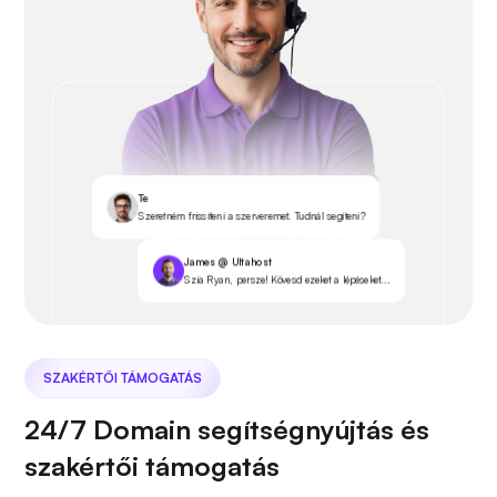
Te
Szeretném frissíteni a szerveremet. Tudnál segíteni?
James @ Ultahost
Szia Ryan, persze! Kövesd ezeket a lépéseket...
SZAKÉRTŐI TÁMOGATÁS
24/7 Domain segítségnyújtás és
szakértői támogatás