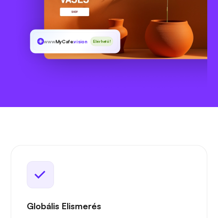
www
MyCafe
.vision
Elérhető!
Globális Elismerés