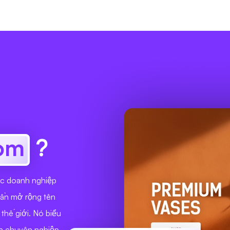
om
?
ác doanh nghiệp
hần mở rộng tên
thế giới. Nó biểu
nh chuyên nghiệp