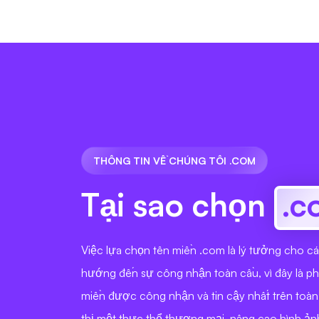
THÔNG TIN VỀ CHÚNG TÔI .COM
Tại sao chọn
.c
Việc lựa chọn tên miền .com là lý tưởng cho c
hướng đến sự công nhận toàn cầu, vì đây là p
miền được công nhận và tin cậy nhất trên toàn 
thị một thực thể thương mại, nâng cao hình ả