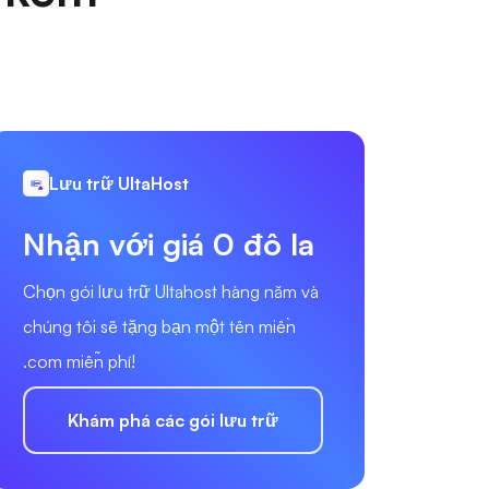
Lưu trữ UltaHost
Nhận với giá 0 đô la
Chọn gói lưu trữ Ultahost hàng năm và
chúng tôi sẽ tặng bạn một tên miền
.com miễn phí!
Khám phá các gói lưu trữ