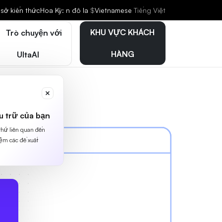
sở kiến thức
Hoa Kỳ: n đô la
$
Vietnamese
Tiếng Việt
KHU VỰC KHÁCH
Trò chuyện với
HÀNG
UltaAI
u trữ của bạn
 thứ liên quan đến
iệm các đề xuất