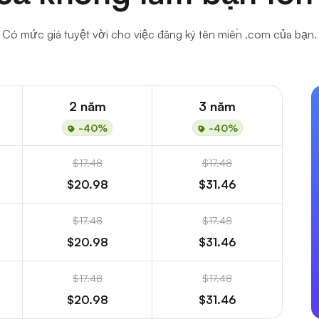
Có mức giá tuyệt vời cho việc đăng ký tên miền .com của bạn.
2 năm
3 năm
-40%
-40%
$17.48
$17.48
$20.98
$31.46
$17.48
$17.48
$20.98
$31.46
$17.48
$17.48
$20.98
$31.46