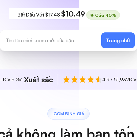
$10.49
Bắt Đầu Với
$17.48
Cứu 40%
Trang chủ
Xuất sắc
i Đánh Giá
4.9 / 5
1,932
Đán
.COM ĐỊNH GIÁ
 cả không làm bạn tốn