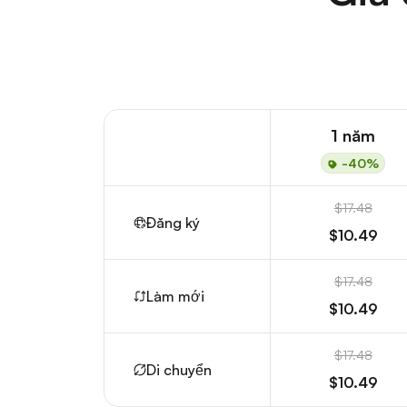
1 năm
-40%
$17.48
Đăng ký
$10.49
$17.48
Làm mới
$10.49
$17.48
Di chuyển
$10.49