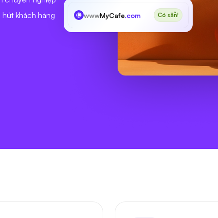
u hút khách hàng
www
MyCafe
.com
Có sẵn!