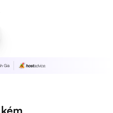
h Giá
 kém