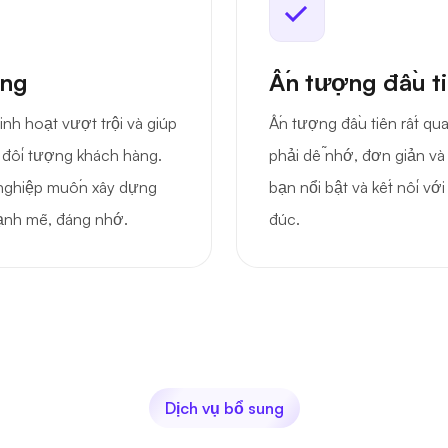
ăng
Ấn tượng đầu ti
inh hoạt vượt trội và giúp
Ấn tượng đầu tiên rất qu
 đối tượng khách hàng.
phải dễ nhớ, đơn giản và
 nghiệp muốn xây dựng
bạn nổi bật và kết nối vớ
mạnh mẽ, đáng nhớ.
đúc.
Dịch vụ bổ sung