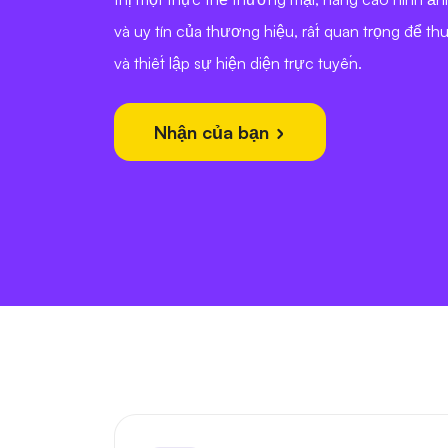
và uy tín của thương hiệu, rất quan trọng để th
và thiết lập sự hiện diện trực tuyến.
Nhận của bạn