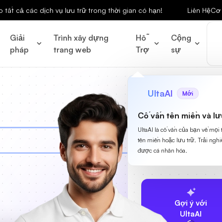
tất cả các dịch vụ lưu trữ trong thời gian có hạn!
Liên Hệ
Cơ 
Giải
Trình xây dựng
Hỗ
Cộng
pháp
trang web
Trợ
sự
UltaAI
Mới
Cố vấn tên miền và lư
UltaAI là cố vấn của bạn về mọi
tên miền hoặc lưu trữ. Trải ngh
được cá nhân hóa.
Gợi ý với
UltaAI