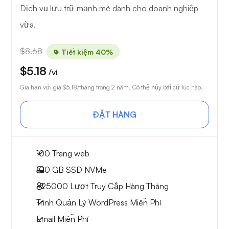
Dịch vụ lưu trữ mạnh mẽ dành cho doanh nghiệp
vừa.
$8.68
Tiết kiệm 40%
$5.18
/vì
Gia hạn với giá
$5.18
/tháng trong 2 năm. Có thể hủy bất cứ lúc nào.
ĐẶT HÀNG
100 Trang web
100 GB
SSD NVMe
~25000
Lượt Truy Cập Hàng Tháng
Trình Quản Lý WordPress Miễn Phí
Email Miễn Phí