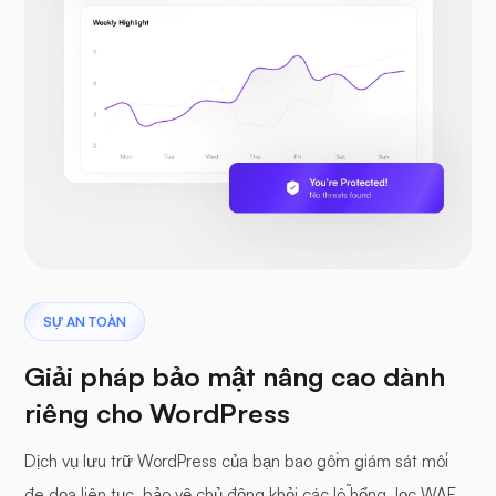
SỰ AN TOÀN
Giải pháp bảo mật nâng cao dành
riêng cho WordPress
Dịch vụ lưu trữ WordPress của bạn bao gồm giám sát mối
đe dọa liên tục, bảo vệ chủ động khỏi các lỗ hổng, lọc WAF