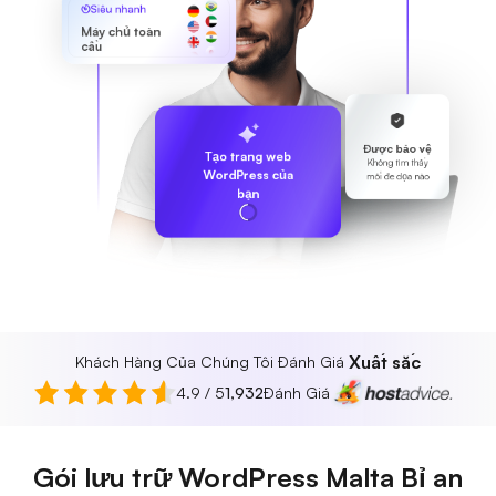
Siêu nhanh
Máy chủ toàn
cầu
Được bảo vệ
Tạo trang web
Không tìm thấy
WordPress của
mối đe dọa nào
bạn
Xuất sắc
Khách Hàng Của Chúng Tôi Đánh Giá
4.9 / 5
1,932
Đánh Giá
Gói lưu trữ WordPress Malta Bỉ an