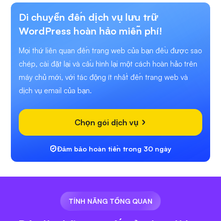
Di chuyển đến dịch vụ lưu trữ
WordPress hoàn hảo miễn phí!
Mọi thứ liên quan đến trang web của bạn đều được sao
chép, cài đặt lại và cấu hình lại một cách hoàn hảo trên
máy chủ mới, với tác động ít nhất đến trang web và
dịch vụ email của bạn.
Chọn gói dịch vụ
Đảm bảo hoàn tiền trong 30 ngày
TÍNH NĂNG TỔNG QUAN