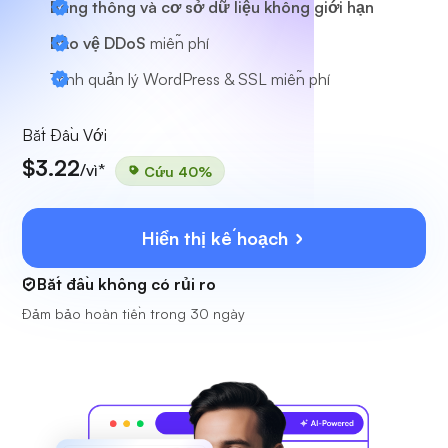
Băng thông và cơ sở dữ liệu không giới hạn
Bảo vệ DDoS
miễn phí
Trình quản lý WordPress & SSL miễn phí
Bắt Đầu Với
$3.22
/vì*
Cứu 40%
Hiển thị kế hoạch
Bắt đầu không có rủi ro
Đảm bảo hoàn tiền trong 30 ngày