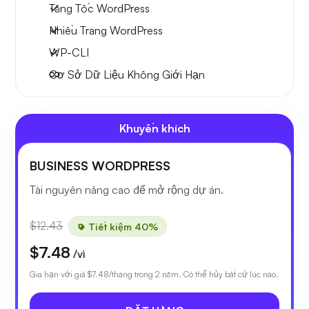
Tăng Tốc WordPress
Nhiều Trang WordPress
WP-CLI
Cơ Sở Dữ Liệu Không Giới Hạn
Khuyến khích
BUSINESS WORDPRESS
Tài nguyên nâng cao để mở rộng dự án.
$12.43
Tiết kiệm 40%
$7.48
/vì
Gia hạn với giá
$7.48
/tháng trong 2 năm. Có thể hủy bất cứ lúc nào.