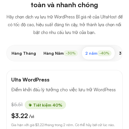
toàn và nhanh chóng
Hãy chọn dịch vụ lưu trữ WordPress Bỉ giá rẻ của UltaHost để
có tốc độ cao, hiệu suất đáng tin cậy, trở thành lựa chọn nổi
bật cho nhu cầu lưu trữ của bạn.
Hàng Tháng
Hàng Năm
2 năm
3 nă
-30%
-40%
Ulta WordPress
Điểm khởi đầu lý tưởng cho việc lưu trữ WordPress
$5.51
Tiết kiệm 40%
$3.22
/vì
Gia hạn với giá
$3.22
/tháng trong 2 năm. Có thể hủy bất cứ lúc nào.