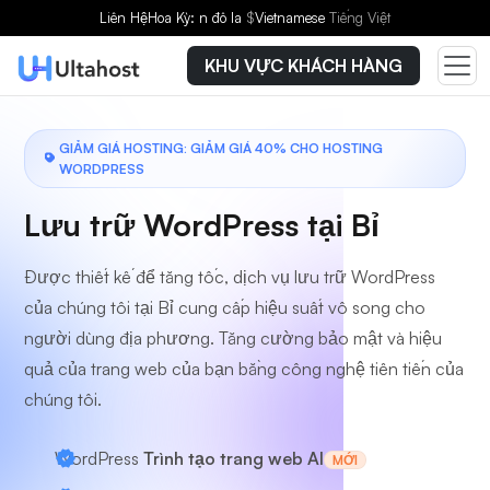
Chọn gói dịch vụ
Liên Hệ
Hoa Kỳ: n đô la
$
Vietnamese
Tiếng Việt
KHU VỰC KHÁCH HÀNG
GIẢM GIÁ HOSTING: GIẢM GIÁ 40% CHO HOSTING
WORDPRESS
Lưu trữ WordPress tại Bỉ
Được thiết kế để tăng tốc, dịch vụ lưu trữ WordPress
của chúng tôi tại Bỉ cung cấp hiệu suất vô song cho
người dùng địa phương. Tăng cường bảo mật và hiệu
quả của trang web của bạn bằng công nghệ tiên tiến của
chúng tôi.
WordPress
Trình tạo trang web AI
MỚI