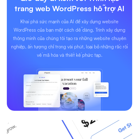
trang web WordPress hỗ trợ AI
Khai phá sức mạnh của AI để xây dựng website
WordPress của bạn một cách dễ dàng. Trình xây dựng
thông minh của chúng tôi tạo ra những website chuyên
nghiệp, ấn tượng chỉ trong vài phút, loại bỏ những rắc rối
về mã hóa và thiết kế phức tạp.