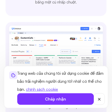
bằng một cú nhấp chuột.
Trang web của chúng tôi sử dụng cookie để đảm
bảo trải nghiệm người dùng tốt nhất có thể cho
bạn.
chính sách cookie
Duyệt, Cài đặt và Quản lý Plugin
Chấp nhận
Cài đặt và quản lý plugin WordPress, thử nghiệm
và triển khai dễ dàng mà không cần phải rời khỏi