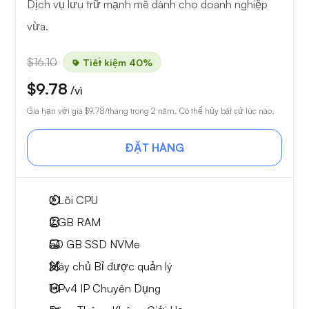
Dịch vụ lưu trữ mạnh mẽ dành cho doanh nghiệp
vừa.
$16.10
Tiết kiệm 40%
$9.78
/vì
Gia hạn với giá
$9.78
/tháng trong 2 năm. Có thể hủy bất cứ lúc nào.
ĐẶT HÀNG
2
Lõi CPU
2 GB
RAM
50 GB
SSD NVMe
Máy chủ Bỉ được quản lý
1 IPv4
IP Chuyên Dụng