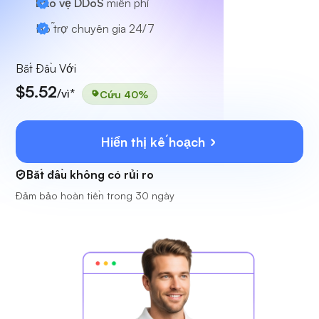
Bảo vệ DDoS
miễn phí
Hỗ trợ chuyên gia
24/7
Bắt Đầu Với
$5.52
/vì*
Cứu 40%
Hiển thị kế hoạch
Bắt đầu không có rủi ro
Đảm bảo hoàn tiền trong 30 ngày