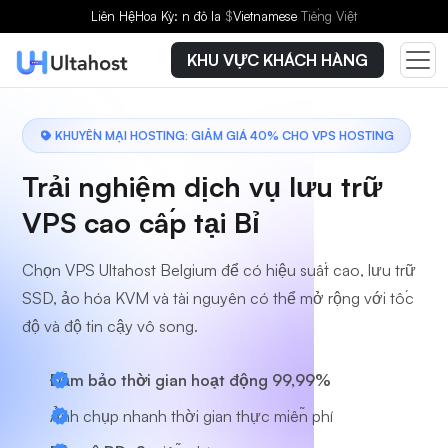
Chọn gói dịch vụ
Liên Hệ
Hoa Kỳ: n đô la
$
Vietnamese
Tiếng Việt
KHU VỰC KHÁCH HÀNG
KHUYẾN MẠI HOSTING: GIẢM GIÁ 40% CHO VPS HOSTING
Trải nghiệm dịch vụ lưu trữ
VPS cao cấp tại Bỉ
Chọn VPS Ultahost Belgium để có hiệu suất cao, lưu trữ
SSD, ảo hóa KVM và tài nguyên có thể mở rộng với tốc
độ và độ tin cậy vô song.
Đảm bảo thời gian hoạt động 99,99%
Ảnh chụp nhanh thời gian thực miễn phí