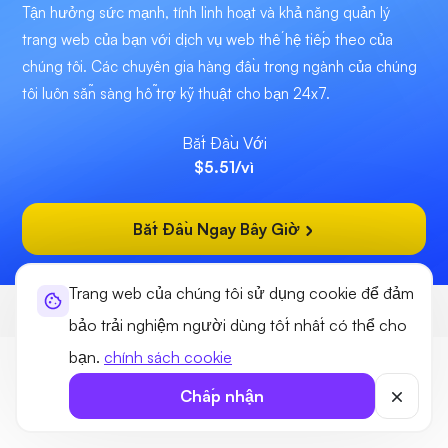
Tận hưởng sức mạnh, tính linh hoạt và khả năng quản lý
trang web của bạn với dịch vụ web thế hệ tiếp theo của
chúng tôi. Các chuyên gia hàng đầu trong ngành của chúng
tôi luôn sẵn sàng hỗ trợ kỹ thuật cho bạn 24x7.
Bắt Đầu Với
$5.51
/vì
Bắt Đầu Ngay Bây Giờ
Trang web của chúng tôi sử dụng cookie để đảm
Ultahost
Lưu trữ
eCommerce Hosting
bảo trải nghiệm người dùng tốt nhất có thể cho
bạn.
chính sách cookie
Chấp nhận