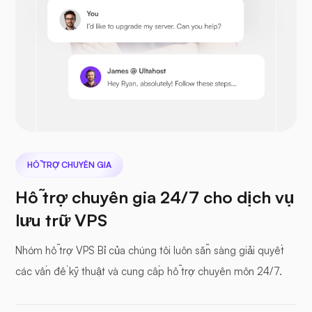
Prestashop
Tiếp theocloud
HỖ TRỢ CHUYÊN GIA
Hỗ trợ chuyên gia 24/7 cho dịch vụ
lưu trữ VPS
Hồ sơ biển
Nhóm hỗ trợ VPS Bỉ của chúng tôi luôn sẵn sàng giải quyết
các vấn đề kỹ thuật và cung cấp hỗ trợ chuyên môn 24/7.