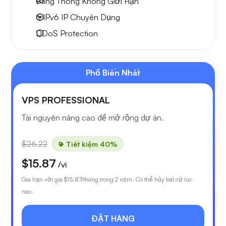
Băng Thông Không Giới Hạn
6 IPv6
IP Chuyên Dụng
DDoS Protection
Phổ Biến Nhất
VPS PROFESSIONAL
Tài nguyên nâng cao để mở rộng dự án.
$26.22
Tiết kiệm 40%
$15.87
/vì
Gia hạn với giá
$15.87
/tháng trong 2 năm. Có thể hủy bất cứ lúc
nào.
ĐẶT HÀNG