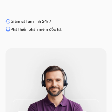
Giám sát an ninh 24/7
WP-mở rộng
Phát hiện phần mềm độc hại
Drupal
Opencart