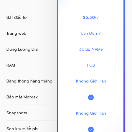
Bắt đầu từ
$5.50
/vì
Trang web
Lên Đến 7
K
Dung Lượng Đĩa
30GB NVMe
RAM
1 GB
Băng thông hàng tháng
Không Giới Hạn
Bảo mật Monrax
Snapshots
Không Giới Hạn
Sao lưu miễn phí