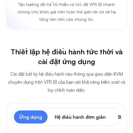
Tận hưởng độ trễ tối thiểu và tốc độ VPS Bỉ nhanh
chóng cho khán giả trên toàn thế giới với cơ sở hạ
tầng tiên tiến của chúng tôi.
Thiết lập hệ điều hành tức thời và
cài đặt ứng dụng
Cài đặt bất kỳ hệ điều hành nào thông qua giao diện KVM
chuyên dụng trên VPS Bỉ của bạn với khả năng kiểm soát và
tùy chỉnh toàn diện.
Ứng dụng
Hệ điều hành đơn giản
Bảng đ