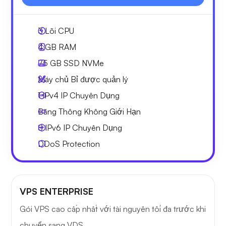
3
Lõi CPU
4 GB
RAM
75 GB
SSD NVMe
Máy chủ Bỉ được quản lý
1 IPv4
IP Chuyên Dụng
Băng Thông Không Giới Hạn
8 IPv6
IP Chuyên Dụng
DDoS Protection
VPS ENTERPRISE
Gói VPS cao cấp nhất với tài nguyên tối đa trước khi
chuyển sang VDS.