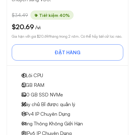
$34.49
Tiết kiệm 40%
$20.69
/vì
Gia hạn với giá
$20.69
/tháng trong 2 năm. Có thể hủy bất cứ lúc nào.
ĐẶT HÀNG
4
Lõi CPU
6 GB
RAM
100 GB
SSD NVMe
Máy chủ Bỉ được quản lý
1 IPv4
IP Chuyên Dụng
Băng Thông Không Giới Hạn
8 IPv6
IP Chuyên Dụng