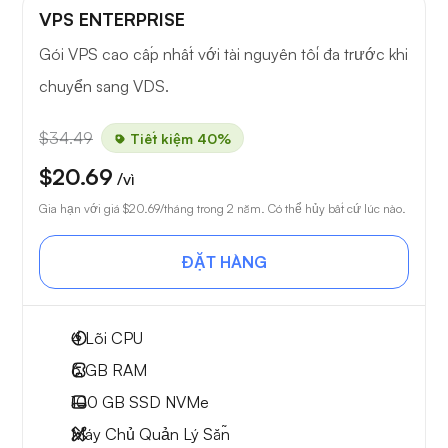
VPS ENTERPRISE
Gói VPS cao cấp nhất với tài nguyên tối đa trước khi
chuyển sang VDS.
$34.49
Tiết kiệm 40%
$20.69
/vì
Gia hạn với giá
$20.69
/tháng trong 2 năm. Có thể hủy bất cứ lúc nào.
ĐẶT HÀNG
4
Lõi CPU
6 GB
RAM
100 GB
SSD NVMe
Máy Chủ Quản Lý Sẵn