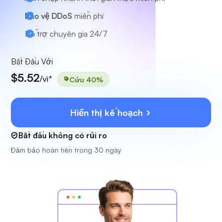
Bảo vệ DDoS
miễn phí
Hỗ trợ chuyên gia
24/7
Bắt Đầu Với
$5.52
/vì*
Cứu 40%
Hiển thị kế hoạch
Bắt đầu không có rủi ro
Đảm bảo hoàn tiền trong 30 ngày