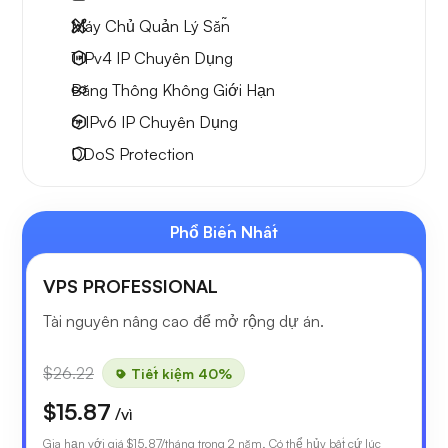
Máy Chủ Quản Lý Sẵn
1 IPv4
IP Chuyên Dụng
Băng Thông Không Giới Hạn
6 IPv6
IP Chuyên Dụng
DDoS Protection
Phổ Biến Nhất
VPS PROFESSIONAL
Tài nguyên nâng cao để mở rộng dự án.
$26.22
Tiết kiệm 40%
$15.87
/vì
Gia hạn với giá
$15.87
/tháng trong 2 năm. Có thể hủy bất cứ lúc