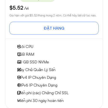
$5.52
/vì
Gia hạn với giá
$5.52
/tháng trong 2 năm. Có thể hủy bất cứ lúc nào.
ĐẶT HÀNG
1
Lõi CPU
1 GB
RAM
30 GB
SSD NVMe
Máy Chủ Quản Lý Sẵn
1 IPv4
IP Chuyên Dụng
4 IPv6
IP Chuyên Dụng
Miễn phí
(các) Chứng Chỉ SSL
Miễn phí
30 ngày
hoàn tiền