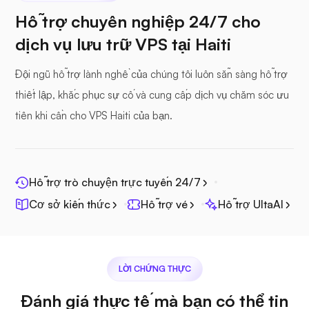
Hỗ trợ chuyên nghiệp 24/7 cho
dịch vụ lưu trữ VPS tại Haiti
Hồ sơ biển
Đội ngũ hỗ trợ lành nghề của chúng tôi luôn sẵn sàng hỗ trợ
thiết lập, khắc phục sự cố và cung cấp dịch vụ chăm sóc ưu
tiên khi cần cho VPS Haiti của bạn.
Lăng kính quang học
Hỗ trợ trò chuyện trực tuyến 24/7
Cơ sở kiến thức
Hỗ trợ vé
Hỗ trợ UltaAI
Jitsi
LỜI CHỨNG THỰC
Đánh giá thực tế mà bạn có thể tin