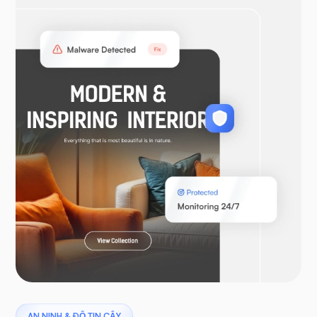
MởVPN
Woocommerce
Laravel
khủng long bay
AN NINH & ĐỘ TIN CẬY