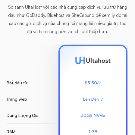
So sánh UltaHost với các nhà cung cấp dịch vụ lưu trữ hàng
đầu như GoDaddy, Bluehost và SiteGround để xem lý do tại
sao các gói dịch vụ của chúng tôi mang lại nhiều giá trị, tốc
độ và tính năng hơn với chi phí thấp hơn.
Bắt đầu từ
$5.50
/vì
Trang web
Lên Đến 7
K
Dung Lượng Đĩa
30GB NVMe
RAM
1 GB