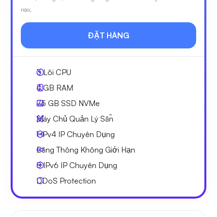
nào.
ĐẶT HÀNG
3
Lõi CPU
4 GB
RAM
75 GB
SSD NVMe
Máy Chủ Quản Lý Sẵn
1 IPv4
IP Chuyên Dụng
Băng Thông Không Giới Hạn
8 IPv6
IP Chuyên Dụng
DDoS Protection