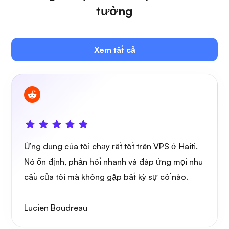
tưởng
Plex
Xem tất cả
Sở hữu
Ứng dụng của tôi chạy rất tốt trên VPS ở Haiti.
Bảo vệ dây
Nó ổn định, phản hồi nhanh và đáp ứng mọi nhu
cầu của tôi mà không gặp bất kỳ sự cố nào.
Lucien Boudreau
Tia X