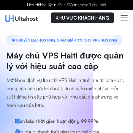
Chọn gói dịch vụ
Liên Hệ
Hoa Kỳ: n đô la
$
Vietnamese
Tiếng Việt
KHU VỰC KHÁCH HÀNG
KHUYẾN MẠI HOSTING: GIẢM GIÁ 40% CHO VPS HOSTING
Máy chủ VPS Haiti được quản
lý với hiệu suất cao cấp
Mở khóa dịch vụ lưu trữ VPS Haiti mạnh mẽ từ UltaHost,
cung cấp các gói linh hoạt, di chuyển miễn phí và hiệu
suất đáng tin cậy phù hợp với nhu cầu địa phương và
toàn cầu của bạn.
Đảm bảo thời gian hoạt động 99,99%
Ảnh chụp nhanh thời gian thực miễn phí