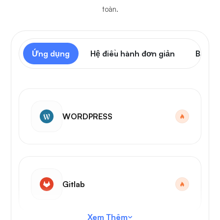
toàn.
Ứng dụng
Hệ điều hành đơn giản
Bảng đ
WORDPRESS
Gitlab
Xem Thêm