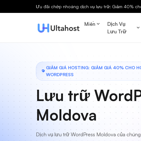
Ưu đãi chớp nhoáng dịch vụ lưu trữ: Giảm 40% cho 
Miền
Dịch Vụ
Lưu Trữ
GIẢM GIÁ HOSTING: GIẢM GIÁ 40% CHO H
WORDPRESS
Lưu trữ WordP
Moldova
Dịch vụ lưu trữ WordPress Moldova của chúng 