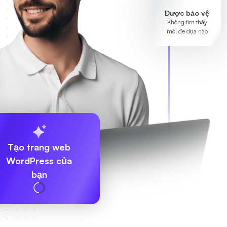
Được bảo vệ
Không tìm thấy
mối đe dọa nào
Tạo trang web
WordPress của
bạn