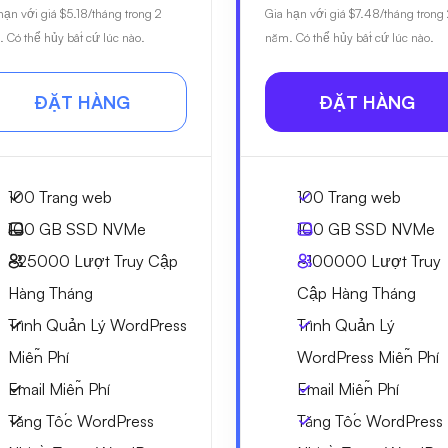
hạn với giá
$5.18
/tháng trong 2
Gia hạn với giá
$7.48
/tháng trong
 Có thể hủy bất cứ lúc nào.
năm. Có thể hủy bất cứ lúc nào.
ĐẶT HÀNG
ĐẶT HÀNG
100 Trang web
100 Trang web
100 GB
SSD NVMe
100 GB
SSD NVMe
~25000
Lượt Truy Cập
~100000
Lượt Truy
Hàng Tháng
Cập Hàng Tháng
Trình Quản Lý WordPress
Trình Quản Lý
Miễn Phí
WordPress Miễn Phí
Email Miễn Phí
Email Miễn Phí
Tăng Tốc WordPress
Tăng Tốc WordPress