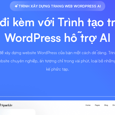
TRÌNH XÂY DỰNG TRANG WEB WORDPRESS AI
đi kèm với Trình tạo 
WordPress hỗ trợ AI
để xây dựng website WordPress của bạn một cách dễ dàng. Trì
bsite chuyên nghiệp, ấn tượng chỉ trong vài phút, loại bỏ những 
kế phức tạp.