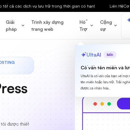
tất cả các dịch vụ lưu trữ trong thời gian có hạn!
Liên Hệ
Cơ 
Giải
Trình xây dựng
Hỗ
Cộng
pháp
trang web
Trợ
sự
UltaAI
Mới
OSTING
Cố vấn tên miền và lư
UltaAI là cố vấn của bạn về mọi
ress
tên miền hoặc lưu trữ. Trải ngh
được cá nhân hóa.
tôi được thiết