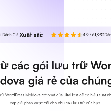
Xuất sắc
i Đánh Giá
4.9 / 5
1,932
Đán
ừ các gói lưu trữ Wo
dova giá rẻ của chúng
trữ WordPress Moldova tốt nhất của UltaHost để có hiệu suất nh
cấp giải pháp vượt trội cho nhu cầu lưu trữ của bạn.