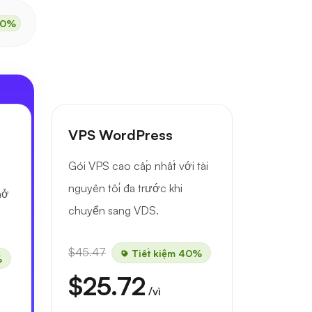
50%
VPS WordPress
Gói VPS cao cấp nhất với tài
nguyên tối đa trước khi
mở
chuyển sang VDS.
$45.47
Tiết kiệm 40%
%
$25.72
/vì