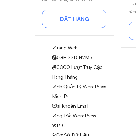
Gia 
năm.
ĐẶT HÀNG
1 Trang Web
30 GB
SSD NVMe
~10000
Lượt Truy Cập
Hàng Tháng
Trình Quản Lý WordPress
Miễn Phí
1
Tài Khoản Email
Tăng Tốc WordPress
WP-CLI
2 Cơ Sở Dữ Liệu