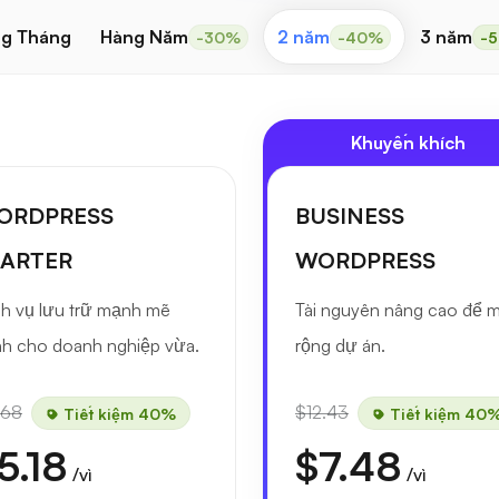
g Tháng
Hàng Năm
2 năm
3 năm
-30%
-40%
-
Khuyến khích
ORDPRESS
BUSINESS
TARTER
WORDPRESS
h vụ lưu trữ mạnh mẽ
Tài nguyên nâng cao để 
h cho doanh nghiệp vừa.
rộng dự án.
.68
$12.43
Tiết kiệm 40%
Tiết kiệm 40
5.18
$7.48
/vì
/vì