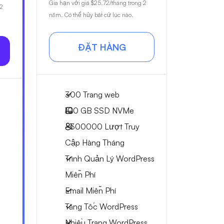
Gia hạn với giá
$25.72
/tháng trong 2
 2
năm. Có thể hủy bất cứ lúc nào.
ĐẶT HÀNG
300 Trang web
100 GB
SSD NVMe
~300000
Lượt Truy
Cập Hàng Tháng
Trình Quản Lý WordPress
Miễn Phí
Email Miễn Phí
Tăng Tốc WordPress
Nhiều Trang WordPress