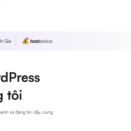
h Giá
rdPress
 tôi
anh và đáng tin cậy, cung