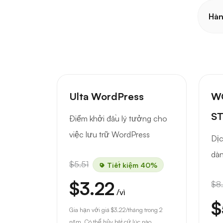
Hàn
Ulta WordPress
W
S
Điểm khởi đầu lý tưởng cho
việc lưu trữ WordPress
Dịc
dàn
$5.51
Tiết kiệm 40%
$3.22
$8
/vì
$
Gia hạn với giá
$3.22
/tháng trong 2
năm. Có thể hủy bất cứ lúc nào.