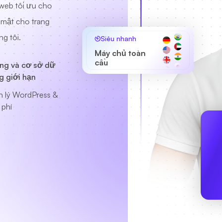
 web tối ưu cho
 mật cho trang
g tôi.
Siêu nhanh
Máy chủ toàn
cầu
ng và cơ sở dữ
g giới hạn
n lý WordPress &
 phí