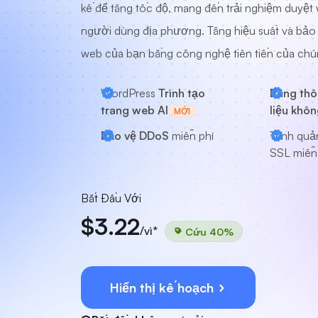
kế để tăng tốc độ, mang đến trải nghiệm duyệt
người dùng địa phương. Tăng hiệu suất và bảo
web của bạn bằng công nghệ tiên tiến của chún
WordPress
Trình tạo
Băng thô
trang web AI
liệu khôn
MỚI
Bảo vệ DDoS
miễn phí
Trình quả
SSL miễn
Bắt Đầu Với
$3.22
/vì*
Cứu 40%
Hiển thị kế hoạch