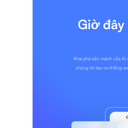
Giờ đây 
Khai phá sức mạnh của AI 
chúng tôi tạo ra những we