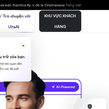
sở kiến thức
Hoa Kỳ: n đô la
$
Vietnamese
Tiếng Việt
KHU VỰC KHÁCH
Trò chuyện với
HÀNG
UltaAI
u trữ của bạn
 thứ liên quan đến
iệm các đề xuất