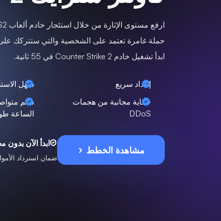
حملة غامرة تعتمد على الشخصية والتي ستتركك على
ابدأ تشغيل خادم Counter Strike 2 في 55 ثانية.
إعداد سريع
سهل الاست
حماية مجانية من هجمات
دعم متواص
DDoS
الساعة طوا
ابدأ الآن بدون 
مشاهدة الخطط
ضمان استرداد الأموال لمدة