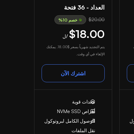
العداد - 36 فتحة
$20.00
خصم 10%
$18.00
/ل
يتم التجديد شهرياً بسعر
$18.00
. يمكنك
الإلغاء في أي وقت.
اشترك الآن
معدات قوية
أقراص NVMe SSD
ول
الوصول الكامل لبروتوكول
نقل الملفات