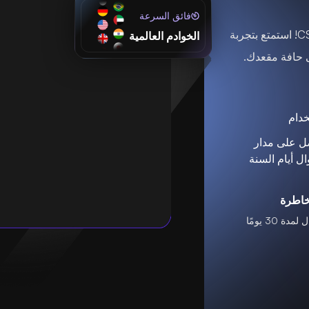
فائق السرعة
ارفع مستوى الإثارة من خلال استئجار خادم ألعاب CS2! استمتع بتجربة
الخوادم العالمية
 حافة مقعدك.
خدام
ل على مدار
ل أيام السنة
مخاطرة
 30 يومًا