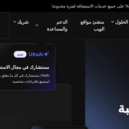
الحلول
منشئ مواقع
الدعم
شريك
الويب
والمساعدة
UltaAI
جديد
مستشارك في مجال الاستض
UltaAI مستشارك في كل ما يتعلق 
استمتع باقتراحات شخصية.
ة