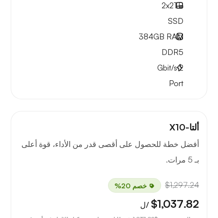
2x
2TB
SSD
384GB
RAM
DDR5
Gbit/s
2
Port
ألتا-X10
أفضل خطة للحصول على أقصى قدر من الأداء، قوة أعلى
بـ 5 مرات.
$1,297.24
خصم 20%
$1,037.82
/ل