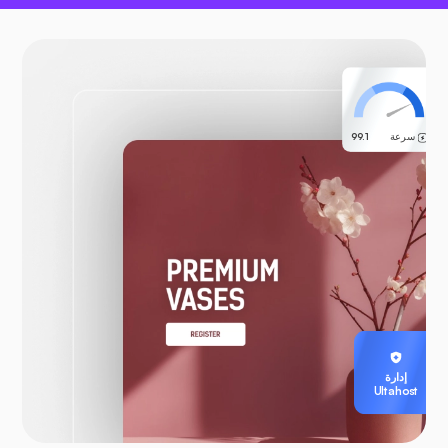
سرعة
99.1
إدارة
Ultahost