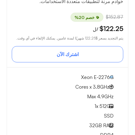
خوادم مرنة لتطبيقات متعددة الاستخدامات.
$152.87
خصم 20%
$122.25
/ل
يتم التجديد بسعر
$122.25
شهريًا لمدة عامين. يمكنك الإلغاء في أي وقت.
اشترك الآن
Xeon E-2276G
6 Cores x 3.8GHz
Max 4.9GHz
1x
512GB
SSD
32GB
RAM