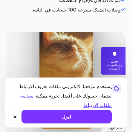
قنوات الإدخال/الإخراج المخصصة
وصلات الشبكة بسرعة 100 جيجابت في الثانية
محمي
لم يتم العثور على
أي تهديدات
يستخدم موقعنا الإلكتروني ملفات تعريف الارتباط
لضمان حصولك على أفضل تجربة ممكنة.
سياسة
ملفات الارتباط
قبول
خادم كارل
255.189.85.19