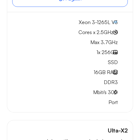
Xeon 3-1265L V3
4 Cores x 2.5GHz
Max 3.7GHz
1x
256GB
SSD
16GB
RAM
DDR3
Mbit/s
300
Port
Ulta-X2