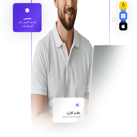
محمي
لم يتم العثور على
أي تهديدات
خادم كارل
255.189.85.19