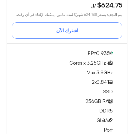
$624.75
/ل
يتم التجديد بسعر
$624.75
شهريًا لمدة عامين. يمكنك الإلغاء في أي وقت.
اشترك الآن
EPYC 9354
32 Cores x 3.25GHz
Max 3.8GHz
2x
3.84TB
SSD
256GB
RAM
DDR5
Gbit/s
2
Port