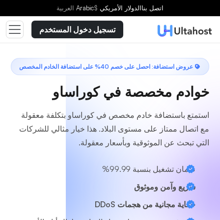
اختر خطة
اتصل بنا
الدولار الأمريكي
$
Arabic
العربية
تسجيل دخول المستخدم
عروض استضافة: احصل على خصم 40% على استضافة الخادم المخصص
خوادم مخصصة في كوراساو
استمتع باستضافة خادم مخصص في كوراساو بتكلفة معقولة
مع اتصال ممتاز على مستوى البلاد. هذا خيار مثالي للشركات
التي تبحث عن الموثوقية وبأسعار معقولة.
ضمان تشغيل بنسبة 99.99%
سريع وآمن
وموثوق
حماية مجانية من هجمات DDoS