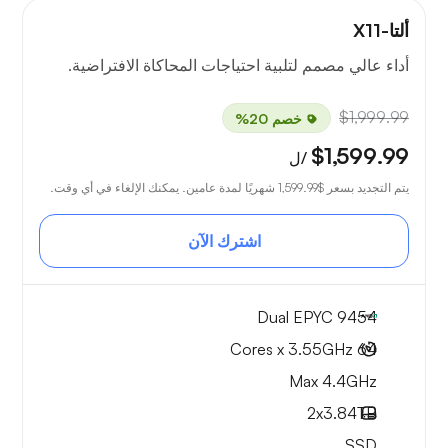
ألتا-X11
أداء عالي مصمم لتلبية احتياجات المحاكاة الافتراضية.
$1,999.99
خصم 20%
$1,599.99
/ل
يتم التجديد بسعر
$1,599.99
شهريًا لمدة عامين. يمكنك الإلغاء في أي وقت.
اشترك الآن
Dual EPYC 9454
64 Cores x 3.55GHz
Max 4.4GHz
2x
3.84TB
SSD