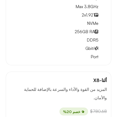
Max 3.8GHz
2x
1.92TB
NVMe
256GB
RAM
DDR5
Gbit/s
1
Port
ألتا-X8
المزيد من القوة والأداء والسرعة بالإضافة للحماية
والأمان.
$780.68
خصم 20%