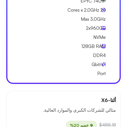
EPYC 7401P
24 Cores x 2.0GHz
Max 3.0GHz
2x
960GB
NVMe
128GB
RAM
DDR4
Gbit/s
1
Port
ألتا-X6
مثالي للشركات الكبرى والموارد العالية.
$488.18
خصم 20%