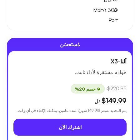
DDR4
Mbit/s
300
Port
مُستَحسَن
ألتا-X3
خوادم مستقرة لأداء ثابت.
$220.85
خصم 20%
$149.99
/ل
يتم التجديد بسعر
$149.99
شهريًا لمدة عامين. يمكنك الإلغاء في أي وقت.
اشترك الآن