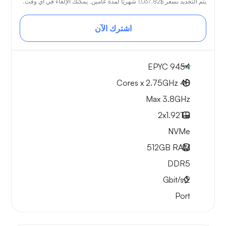
يتم التجديد بسعر
$1,037.82
شهريًا لمدة عامين. يمكنك الإلغاء في أي وقت.
اشترك الآن
EPYC 9454
48 Cores x 2.75GHz
Max 3.8GHz
2x
1.92TB
NVMe
512GB
RAM
DDR5
Gbit/s
2
Port