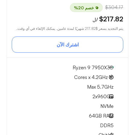
$304.17
خصم 20%
$217.82
/ل
يتم التجديد بسعر
$217.82
شهريًا لمدة عامين. يمكنك الإلغاء في أي وقت.
اشترك الآن
Ryzen 9 7950X3D
16 Cores x 4.2GHz
Max 5.7GHz
2x
960GB
NVMe
64GB
RAM
DDR5