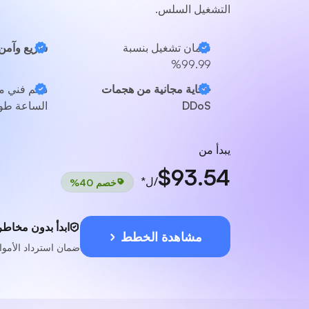
التشغيل السلس.
ضمان تشغيل بنسبة
سريع وآمن
99.99%
حماية مجانية من هجمات
دعم فني 
DDoS
الساعة طوا
يبدأ من
$93.54
/ل*
خصم 40%
ابدأ بدون مخاطر
مشاهدة الخطط
ضمان استرداد الأموال لمدة