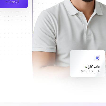
أي تهديدات
خادم كارل
255.189.85.19