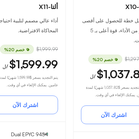
X1
ألتا-X11
ل خطة للحصول على أقصى
أداء عالي مصمم لتلبية احتيا
قدر من الأداء، قوة أعلى بـ 5
المحاكاة الافتراضية.
ت.
$1,999.99
خصم 20%
$1,29
خصم 20%
$1,599.99
/ل
$1,037.
/ل
يتم التجديد بسعر
$1,599.99
شهريًا لمدة
عامين. يمكنك الإلغاء في أي وقت.
لتجديد بسعر
$1,037.82
شهريًا لمدة
. يمكنك الإلغاء في أي وقت.
اشترك الآن
اشترك الآن
Dual EPYC 9454