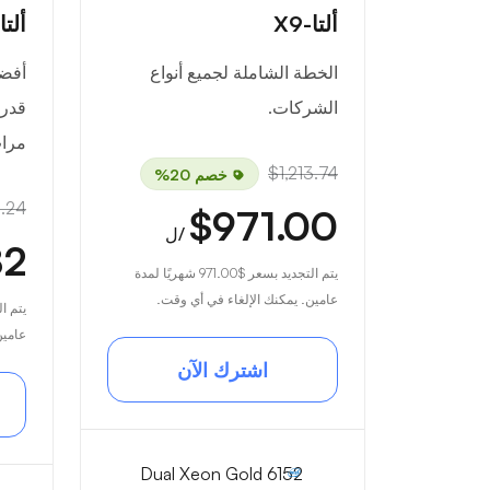
ألتا-X9
ألتا-0
الخطة الشاملة لجميع أنواع
أفض
الشركات.
مرا
$1,213.74
خصم 20%
7.24
$971.00
/ل
82
يتم التجديد بسعر
$971.00
شهريًا لمدة
عامين. يمكنك الإلغاء في أي وقت.
يتم ا
عامين
اشترك الآن
Dual Xeon Gold 6152