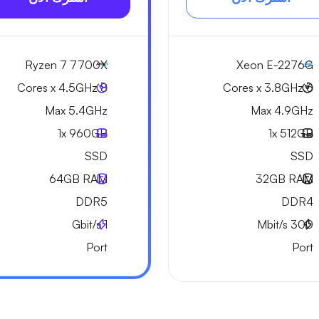
Ryzen 7 7700X
Xeon E-2276G
8 Cores x 4.5GHz
6 Cores x 3.8GHz
Max 5.4GHz
Max 4.9GHz
1x
960GB
1x
512GB
SSD
SSD
64GB
RAM
32GB
RAM
DDR5
DDR4
Gbit/s
1
Mbit/s
300
Port
Port