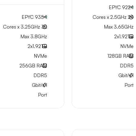
EPYC 9224
EPYC 9354
24 Cores x 2.5GHz
32 Cores x 3.25GHz
Max 3.65GHz
Max 3.8GHz
2x
1.92TB
2x
1.92TB
NVMe
NVMe
128GB
RAM
256GB
RAM
DDR5
DDR5
Gbit/s
1
Gbit/s
1
Port
Port