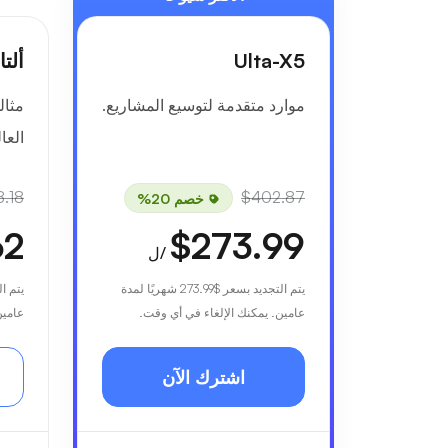
Ulta-X5
ألتا-6
موارد متقدمة لتوسيع المشاريع.
مثال
العال
.18
$402.87
خصم 20%
62
$273.99
/ل
يتم التجديد بسعر
$273.99
شهريًا لمدة
يتم ا
عامين. يمكنك الإلغاء في أي وقت.
عامين
اشترك الآن