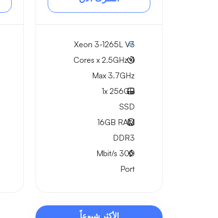
Xeon 3-1265L V3
4 Cores x 2.5GHz
Max 3.7GHz
1x
256GB
SSD
16GB
RAM
DDR3
Mbit/s
300
Port
الأكثر شيوعاً