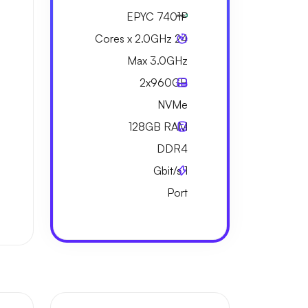
EPYC 7401P
24 Cores x 2.0GHz
Max 3.0GHz
2x
960GB
NVMe
128GB
RAM
DDR4
Gbit/s
1
Port