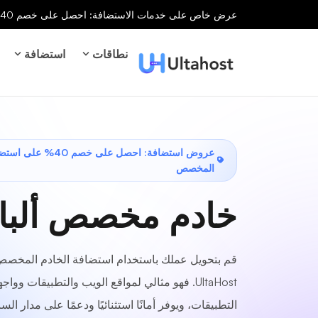
عرض خاص على خدمات الاستضافة: احصل على خصم 40% على جميع خدمات الاستضافة لفترة محدودة!
نطاقات
استضافة
عروض استضافة: احصل على خصم 
المخصص
خادم مخصص ألبان
قم بتحويل عملك باستخدام استضافة الخادم المخصص 
UltaHost. فهو مثالي لمواقع الويب والتطبيقات وو
التطبيقات، ويوفر أمانًا استثنائيًا ودعمًا على مدار ا