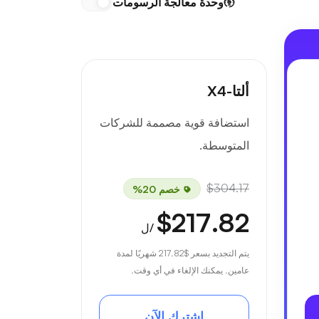
وحدة معالجة الرسومات
ألتا-X4
استضافة قوية مصممة للشركات
المتوسطة.
$304.17
خصم 20%
$217.82
/ل
يتم التجديد بسعر
$217.82
شهريًا لمدة
عامين. يمكنك الإلغاء في أي وقت.
اشترك الآن