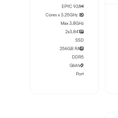
EPYC 9354
32 Cores x 3.25GHz
Max 3.8GHz
2x
3.84TB
SSD
256GB
RAM
DDR5
Gbit/s
2
Port