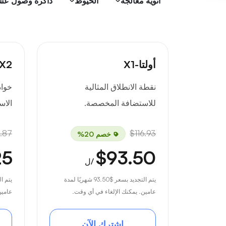
أنوية معالجة
الخيوط
ذاكرة وصول عشوائي
أولتا-X1
-X2
نقطة الانطلاق المثالية
خواد
للاستضافة المخصصة.
الاس
.87
$116.93
خصم 20%
25
$93.50
/ل
يتم التجديد بسعر
$93.50
شهريًا لمدة
يتم ا
عامين. يمكنك الإلغاء في أي وقت.
عامين
اشترك الآن