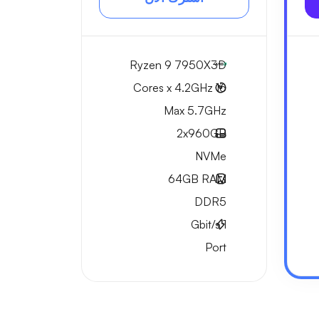
Ryzen 9 7950X3D
16 Cores x 4.2GHz
Max 5.7GHz
2x
960GB
NVMe
64GB
RAM
DDR5
Gbit/s
1
Port