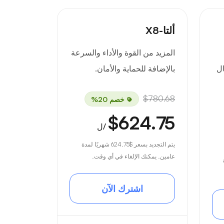
ألتا-X8
المزيد من القوة والأداء والسرعة
ال
بالإضافة للحماية والأمان.
$780.68
خصم 20%
$624.75
/ل
يتم التجديد بسعر
$624.75
شهريًا لمدة
عامين. يمكنك الإلغاء في أي وقت.
اشترك الآن