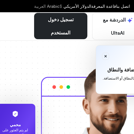
اتصل بنا
قاعدة المعرفة
الدولار الأمريكي
$
Arabic
العربية
تسجيل دخول
الدردشة مع
المستخدم
UltaAI
افة والنطاق
بالنطاق أو الاستضافة.
محمي
لم يتم العثور على