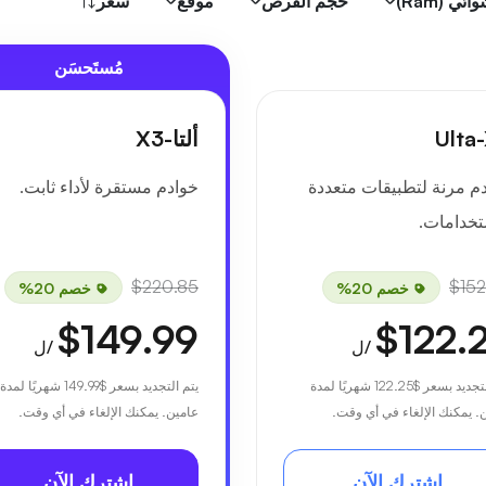
 (Ram)
حجم القرص
موقع
سعر
مُستَحسَن
Ulta
ألتا-X3
م مرنة لتطبيقات متعددة
خوادم مستقرة لأداء ثابت.
تخدامات.
$220.85
$152
خصم 20%
خصم 20%
$149.99
$122.
/ل
/ل
لتجديد بسعر
$122.25
شهريًا لمدة
يتم التجديد بسعر
$149.99
شهريًا لمدة
. يمكنك الإلغاء في أي وقت.
عامين. يمكنك الإلغاء في أي وقت.
اشترك الآن
اشترك الآن