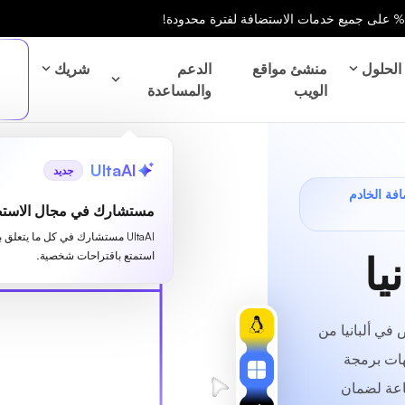
الحلول
منشئ مواقع
الدعم
شريك
الويب
والمساعدة
UltaAI
جديد
40% على استضافة الخادم
مستشارك في مجال الاستض
UltaAI مستشارك في كل ما يتعلق 
يا
استمتع باقتراحات شخصية.
في ألبانيا من
اجهات برمجة
لساعة لضمان