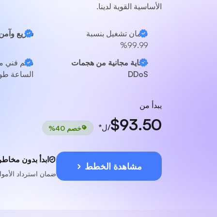
الأساسية القوية لدينا.
ضمان تشغيل بنسبة
سريع وآمن
99.99%
حماية مجانية من هجمات
دعم فني 
DDoS
الساعة طوا
يبدأ من
$93.50
/ل*
خصم 40%
ابدأ بدون مخاطر
مشاهدة الخطط
ضمان استرداد الأموال لمدة