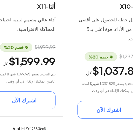
X1
ألتا-X11
ل خطة للحصول على أقصى
أداء عالي مصمم لتلبية احتيا
قدر من الأداء، قوة أعلى بـ 5
المحاكاة الافتراضية.
ت.
$1,999.99
خصم 20%
$1,29
خصم 20%
$1,599.99
/ل
$1,037.
/ل
يتم التجديد بسعر
$1,599.99
شهريًا لمدة
عامين. يمكنك الإلغاء في أي وقت.
لتجديد بسعر
$1,037.82
شهريًا لمدة
. يمكنك الإلغاء في أي وقت.
اشترك الآن
اشترك الآن
Dual EPYC 9454