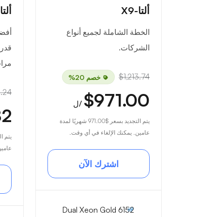
ألتا-X9
ألتا-0
الخطة الشاملة لجميع أنواع
أفض
الشركات.
مرا
$1,213.74
خصم 20%
7.24
$971.00
/ل
82
يتم التجديد بسعر
$971.00
شهريًا لمدة
عامين. يمكنك الإلغاء في أي وقت.
يتم ا
عامين
اشترك الآن
Dual Xeon Gold 6152