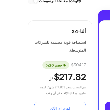
وحدة معالجة الرسومات
ألتا-X4
استضافة قوية مصممة للشركات
المتوسطة.
$304.17
خصم 20%
$217.82
/ل
يتم التجديد بسعر
$217.82
شهريًا لمدة
عامين. يمكنك الإلغاء في أي وقت.
اشترك الآن