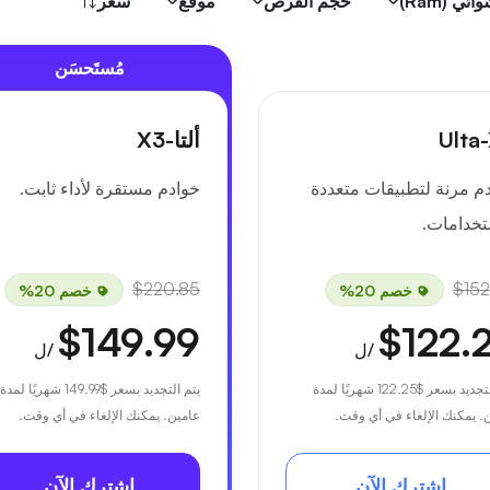
 (Ram)
حجم القرص
موقع
سعر
مُستَحسَن
Ulta
ألتا-X3
م مرنة لتطبيقات متعددة
خوادم مستقرة لأداء ثابت.
تخدامات.
$220.85
$152
خصم 20%
خصم 20%
$149.99
$122.
/ل
/ل
لتجديد بسعر
$122.25
شهريًا لمدة
يتم التجديد بسعر
$149.99
شهريًا لمدة
. يمكنك الإلغاء في أي وقت.
عامين. يمكنك الإلغاء في أي وقت.
اشترك الآن
اشترك الآن