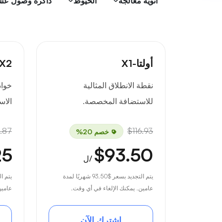
أنوية معالجة
الخيوط
ذاكرة وصول عشوائي
أولتا-X1
-X2
نقطة الانطلاق المثالية
خواد
للاستضافة المخصصة.
الاس
.87
$116.93
خصم 20%
25
$93.50
/ل
يتم التجديد بسعر
$93.50
شهريًا لمدة
يتم ا
عامين. يمكنك الإلغاء في أي وقت.
عامين
اشترك الآن