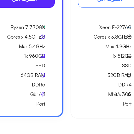
Ryzen 7 7700X
Xeon E-2276G
8 Cores x 4.5GHz
6 Cores x 3.8GHz
Max 5.4GHz
Max 4.9GHz
1x
960GB
1x
512GB
SSD
SSD
64GB
RAM
32GB
RAM
DDR5
DDR4
Gbit/s
1
Mbit/s
300
Port
Port