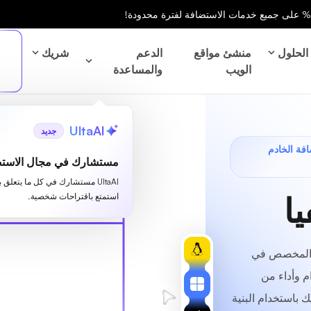
الحلول
منشئ مواقع
الدعم
شريك
الويب
والمساعدة
UltaAI
جديد
40% على استضافة الخادم
مستشارك في مجال الاستض
UltaAI مستشارك في كل ما يتعلق 
ا
استمتع باقتراحات شخصية.
م المخصص في
م وأداء من
ك باستخدام البنية