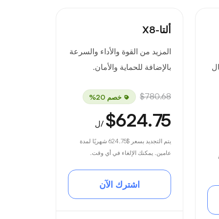
ألتا-X8
المزيد من القوة والأداء والسرعة
ال
بالإضافة للحماية والأمان.
$780.68
خصم 20%
$624.75
/ل
يتم التجديد بسعر
$624.75
شهريًا لمدة
عامين. يمكنك الإلغاء في أي وقت.
اشترك الآن