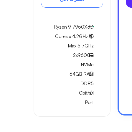
Ryzen 9 7950X3D
16 Cores x 4.2GHz
Max 5.7GHz
2x
960GB
NVMe
64GB
RAM
DDR5
Gbit/s
1
Port