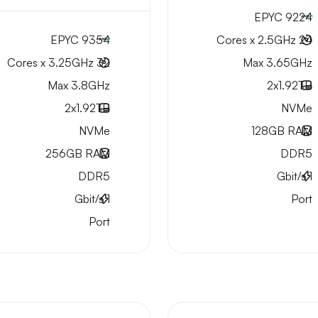
EPYC 9224
EPYC 9354
24 Cores x 2.5GHz
32 Cores x 3.25GHz
Max 3.65GHz
Max 3.8GHz
2x
1.92TB
2x
1.92TB
NVMe
NVMe
128GB
RAM
256GB
RAM
DDR5
DDR5
Gbit/s
1
Gbit/s
1
Port
Port