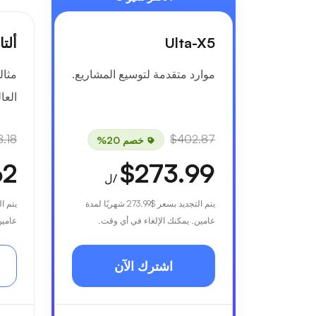
Ulta-X5
ألتا-6
موارد متقدمة لتوسيع المشاريع.
مثال
العال
.18
$402.87
خصم 20%
62
$273.99
/ل
يتم التجديد بسعر
$273.99
شهريًا لمدة
يتم ا
عامين. يمكنك الإلغاء في أي وقت.
عامين
اشترك الآن