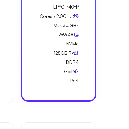
EPYC 7401P
24 Cores x 2.0GHz
Max 3.0GHz
2x
960GB
NVMe
128GB
RAM
DDR4
Gbit/s
1
Port