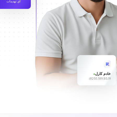
أي تهديدات
خادم كارل
255.189.85.19