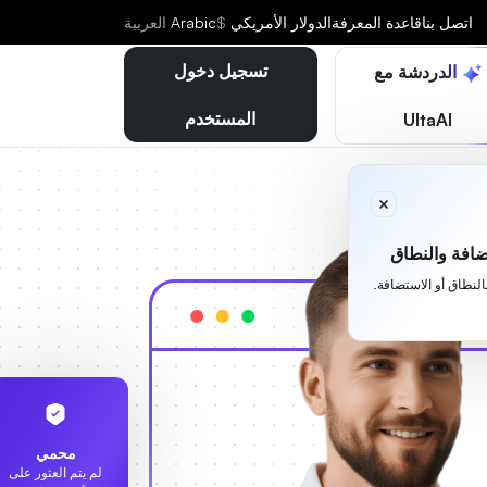
اتصل بنا
قاعدة المعرفة
الدولار الأمريكي
$
Arabic
العربية
تسجيل دخول
الدردشة مع
المستخدم
UltaAI
افة والنطاق
بالنطاق أو الاستضافة.
محمي
لم يتم العثور على