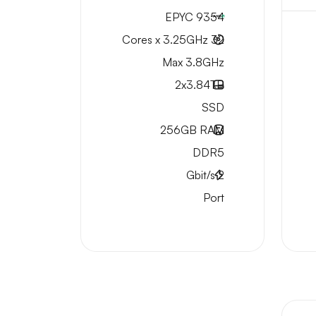
EPYC 9354
32 Cores x 3.25GHz
Max 3.8GHz
2x
3.84TB
SSD
256GB
RAM
DDR5
Gbit/s
2
Port