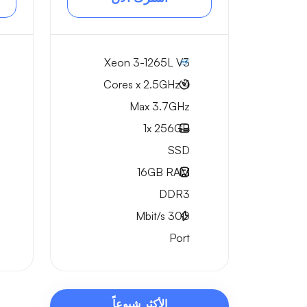
Xeon 3-1265L V3
4 Cores x 2.5GHz
Max 3.7GHz
1x
256GB
SSD
16GB
RAM
DDR3
Mbit/s
300
Port
الأكثر شيوعاً