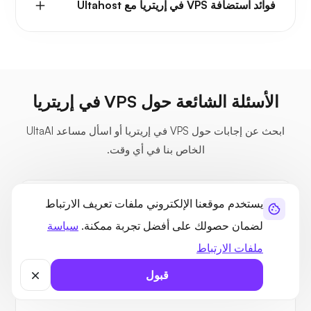
فوائد استضافة VPS في إريتريا مع Ultahost
الأسئلة الشائعة حول VPS في إريتريا
ابحث عن إجابات حول VPS في إريتريا أو اسأل مساعد UltaAI
الخاص بنا في أي وقت.
هل استضافة VPS في إريتريا مُحسّنة لمحركات البحث؟
يستخدم موقعنا الإلكتروني ملفات تعريف الارتباط
لضمان حصولك على أفضل تجربة ممكنة.
سياسة
كيف يمكنني الوصول إلى خادم VPS الخاص بي في إريتريا
عن بعد؟
ملفات الارتباط
قبول
هل يمكنني استخدام ملف ISO الخاص بي لتثبيت نظام
تشغيل مخصص على VPS رخيص في إريتريا؟