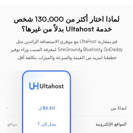
لماذا اختار أكثر من 130,000 شخص
خدمة Ultahost بدلاً من غيرها؟
قم بمقارنة UltaHost مع موفري الاستضافة الرائدين مثل
GoDaddy وBluehost وSiteGround لمعرفة السبب وراء توفير
خططنا لمزيد من القيمة والسرعة والميزات بتكلفة أقل.
ابتداءً من
$5.50
/ل
.00
المواقع الإلكترونية
يصل إلى 7
مواقع ويب