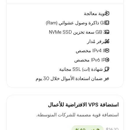
1
أنوية معالجة
1 GB
ذاكرة وصول عشوائي (Ram)
30 GB
سعة تخزين NVMe SSD
سيرفر مُدار
1 IPv4
IP مخصص
4 IPv6
IP مخصص
حر
شهادة (ات) SSL مجانية
حر
ضمان استعادة الأموال
خلال 30 يوم
استضافة VPS الافتراضية للأعمال
استضافة قوية مصممة للشركات المتوسطة.
$16.10
خصم 40%