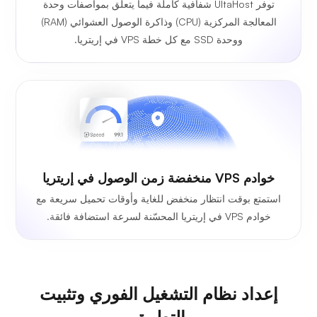
توفر UltaHost شفافية كاملة فيما يتعلق بمواصفات وحدة
المعالجة المركزية (CPU) وذاكرة الوصول العشوائي (RAM)
ووحدة SSD مع كل خطة VPS في إريتريا.
خوادم VPS منخفضة زمن الوصول في إريتريا
استمتع بوقت انتظار منخفض للغاية وأوقات تحميل سريعة مع
خوادم VPS في إريتريا المحسّنة لسرعة استضافة فائقة.
إعداد نظام التشغيل الفوري وتثبيت