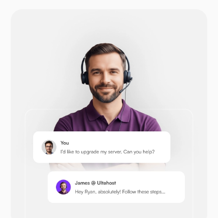
دروبال
أوبن كارت
بريستاشوب