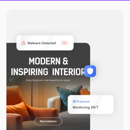
أوبن في بي إن
ووكومرس
لارافيل