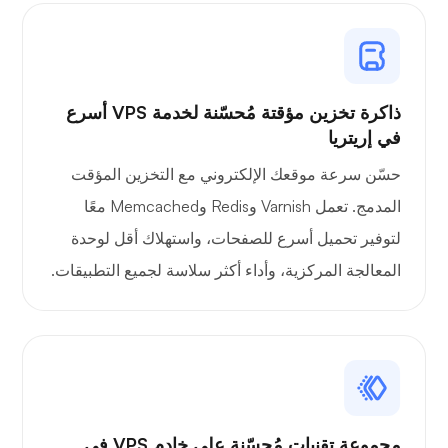
ذاكرة تخزين مؤقتة مُحسّنة لخدمة VPS أسرع
في إريتريا
حسّن سرعة موقعك الإلكتروني مع التخزين المؤقت
المدمج. تعمل Varnish وRedis وMemcached معًا
لتوفير تحميل أسرع للصفحات، واستهلاك أقل لوحدة
المعالجة المركزية، وأداء أكثر سلاسة لجميع التطبيقات.
مجموعة تقنيات مُحسّنة على خادم VPS في