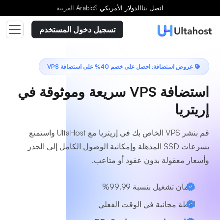
اختر خطة
اتصل بنا
الدولار الأمريكي
$
Arabic
العربية
تسجيل دخول المستخدم
عروض استضافة: احصل على خصم 40% على استضافة VPS
استضافة VPS سريعة وموثوقة في
إريتريا
قم بنشر VPS الخاص بك في إريتريا مع UltaHost واستمتع
بسرعات SSD المذهلة وإمكانية الوصول الكامل إلى الجذر
وأسعار معقولة بدون عقود أو متاعب.
ضمان تشغيل بنسبة 99.99%
لقطة مجانية في الوقت الفعلي