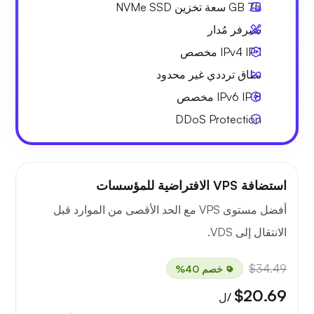
75 GB
سعة تخزين NVMe SSD
سيرفر مُدار
1 IPv4
IP مخصص
نطاق ترددي
غير محدود
8 IPv6
IP مخصص
DDoS Protection
استضافة VPS الافتراضية للمؤسسات
أفضل مستوى VPS مع الحد الأقصى من الموارد قبل
الانتقال إلى VDS.
$34.49
خصم 40%
$20.69
/ل