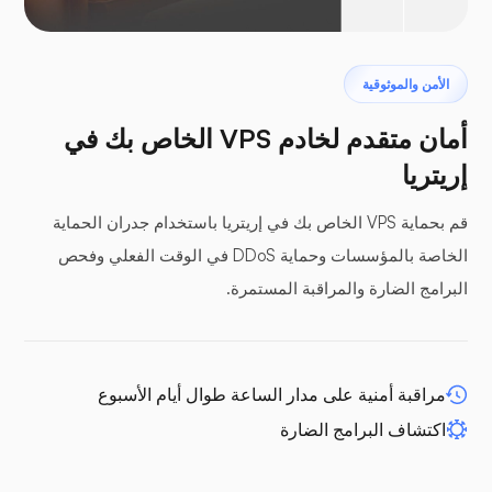
البتروداكتيل
الأمن والموثوقية
أمان متقدم لخادم VPS الخاص بك في
إريتريا
قم بحماية VPS الخاص بك في إريتريا باستخدام جدران الحماية
ألواح عازلة
الخاصة بالمؤسسات وحماية DDoS في الوقت الفعلي وفحص
البرامج الضارة والمراقبة المستمرة.
WP-extendify
مراقبة أمنية على مدار الساعة طوال أيام الأسبوع
اكتشاف البرامج الضارة