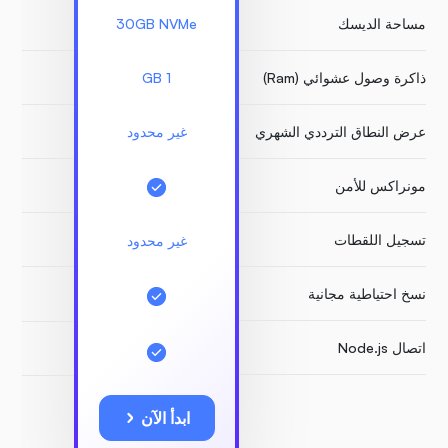
مساحة الديسك
30GB NVMe
GB
ذاكرة وصول عشوائي (Ram)
1 GB
1 GB
عرض النطاق الترددي الشهري
غير محدود
غير 
مونراكس للأمن
تسجيل اللقطات
مد
غير محدود
نسخ احتياطية مجانية
اتصال Node.js
ابدأ الآن