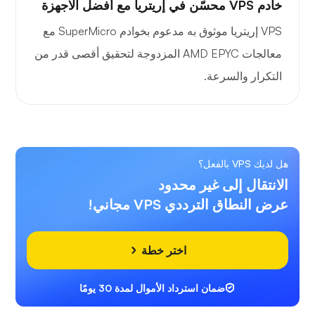
خادم VPS محسّن في إريتريا مع أفضل الأجهزة
VPS إريتريا موثوق به مدعوم بخوادم SuperMicro مع
معالجات AMD EPYC المزدوجة لتحقيق أقصى قدر من
التكرار والسرعة.
هل لديك VPS بالفعل؟
الانتقال إلى غير محدود
عرض النطاق الترددي VPS مجاني!
اختر خطة
ضمان استرداد الأموال لمدة 30 يومًا