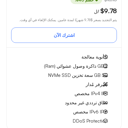
$9.78
/ل
يتم التجديد بسعر
$9.78
شهريًا لمدة عامين. يمكنك الإلغاء في أي وقت.
اشترك الآن
2
أنوية معالجة
2 GB
ذاكرة وصول عشوائي (Ram)
50 GB
سعة تخزين NVMe SSD
سيرفر مُدار
1 IPv4
IP مخصص
نطاق ترددي
غير محدود
6 IPv6
IP مخصص
DDoS Protection