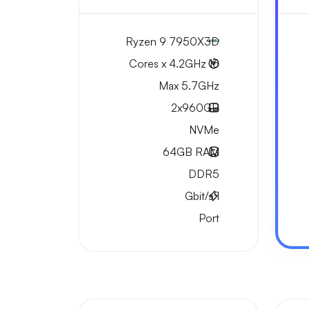
Ryzen 9 7950X3D
16 Cores x 4.2GHz
Max 5.7GHz
2x
960GB
NVMe
64GB
RAM
DDR5
Gbit/s
1
Port