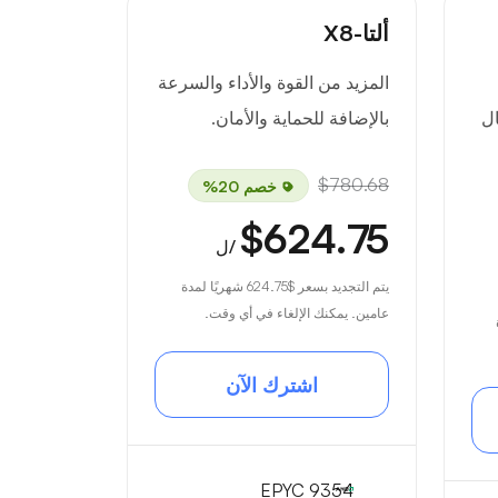
ألتا-X8
المزيد من القوة والأداء والسرعة
ال
بالإضافة للحماية والأمان.
$780.68
خصم 20%
$624.75
/ل
يتم التجديد بسعر
$624.75
شهريًا لمدة
عامين. يمكنك الإلغاء في أي وقت.
اشترك الآن
EPYC 9354