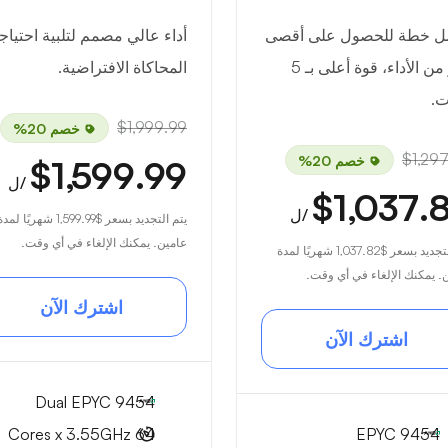
ل خطة للحصول على أقصى
أداء عالي مصمم لتلبية احتيا
قدر من الأداء، قوة أعلى بـ 5
المحاكاة الافتراضية.
ت.
$1,999.99
خصم 20%
$1,29
خصم 20%
$1,599.99
/ل
$1,037.
/ل
يتم التجديد بسعر
$1,599.99
شهريًا لمدة
عامين. يمكنك الإلغاء في أي وقت.
لتجديد بسعر
$1,037.82
شهريًا لمدة
. يمكنك الإلغاء في أي وقت.
اشترك الآن
اشترك الآن
Dual EPYC 9454
64 Cores x 3.55GHz
EPYC 9454