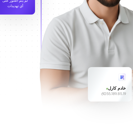
لم يتم العثور على
أي تهديدات
خادم كارل
255.189.85.19