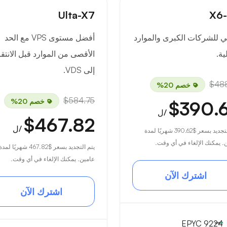
X
Ulta-X7
ي للشركات الكبرى والموارد
أفضل مستوى VPS مع الحد
ية.
الأقصى من الموارد قبل الانتق
إلى VDS.
$488
خصم 20%
$584.75
خصم 20%
$390.
/ل
$467.82
/ل
لتجديد بسعر
$390.62
شهريًا لمدة
. يمكنك الإلغاء في أي وقت.
يتم التجديد بسعر
$467.82
شهريًا لمدة
عامين. يمكنك الإلغاء في أي وقت.
اشترك الآن
اشترك الآن
EPYC 9224