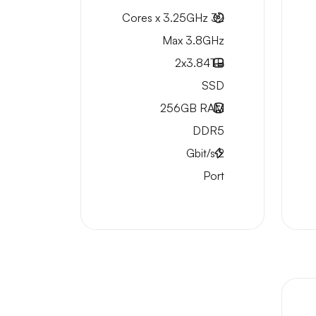
32 Cores x 3.25GHz
Max 3.8GHz
2x
3.84TB
SSD
256GB
RAM
DDR5
Gbit/s
2
Port