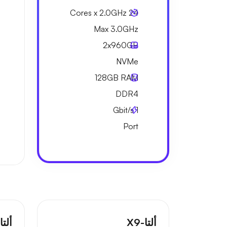
24 Cores x 2.0GHz
Max 3.0GHz
2x
960GB
NVMe
128GB
RAM
DDR4
Gbit/s
1
Port
ألتا-X9
ألتا-0