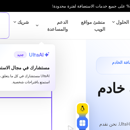
الحلول
منشئ مواقع
الدعم
شريك
الويب
والمساعدة
UltaAI
جديد
40% على استضافة الخادم
مستشارك في مجال الاستض
UltaAI مستشارك في كل ما يتعلق 
 خادم
استمتع باقتراحات شخصية.
احصل على أفضل خادم مخصص في مولدوفا مع UltaHost. نحن نقدم