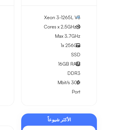
Xeon 3-1265L V3
4 Cores x 2.5GHz
Max 3.7GHz
1x
256GB
SSD
16GB
RAM
DDR3
Mbit/s
300
Port
الأكثر شيوعاً