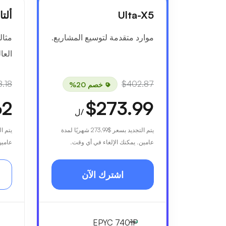
Ulta-X5
ألتا-6
موارد متقدمة لتوسيع المشاريع.
مثال
العال
.18
$402.87
خصم 20%
62
$273.99
/ل
يتم التجديد بسعر
$273.99
شهريًا لمدة
يتم ا
عامين. يمكنك الإلغاء في أي وقت.
عامين
اشترك الآن
EPYC 7401P