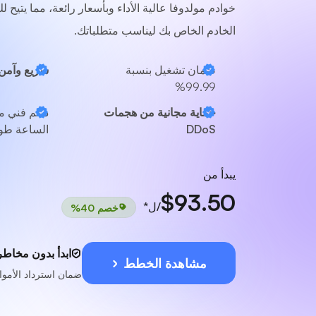
خوادم مولدوفا عالية الأداء وبأسعار رائعة، مما يتي
الخادم الخاص بك ليناسب متطلباتك.
ضمان تشغيل بنسبة
سريع وآمن
99.99%
حماية مجانية من هجمات
دعم فني 
DDoS
الساعة طوا
يبدأ من
$93.50
/ل*
خصم 40%
ابدأ بدون مخاطر
مشاهدة الخطط
ضمان استرداد الأموال لمدة