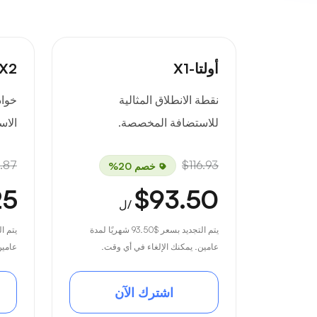
أولتا-X1
-X2
نقطة الانطلاق المثالية
خواد
للاستضافة المخصصة.
الاس
.87
$116.93
خصم 20%
25
$93.50
/ل
يتم التجديد بسعر
$93.50
شهريًا لمدة
يتم ا
عامين. يمكنك الإلغاء في أي وقت.
عامين
اشترك الآن