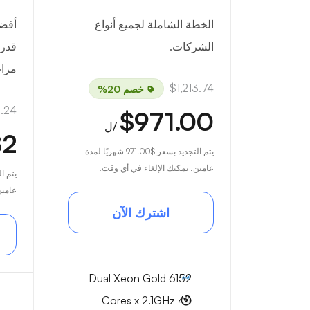
الخطة الشاملة لجميع أنواع
أفض
الشركات.
مرا
$1,213.74
خصم 20%
7.24
$971.00
/ل
82
يتم التجديد بسعر
$971.00
شهريًا لمدة
عامين. يمكنك الإلغاء في أي وقت.
يتم ا
عامين
اشترك الآن
Dual Xeon Gold 6152
44 Cores x 2.1GHz