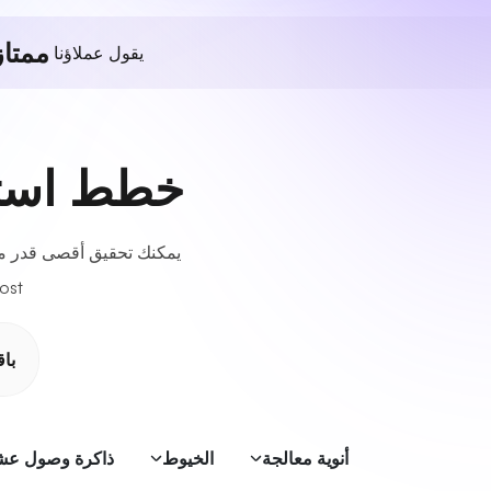
ممتاز
يقول عملاؤنا
خطط استضا
يمكنك تحقيق أقصى قدر من
UltaHost في مولدوفا، مما 
با
أنوية معالجة
الخيوط
ذاكرة وصول عشوائي