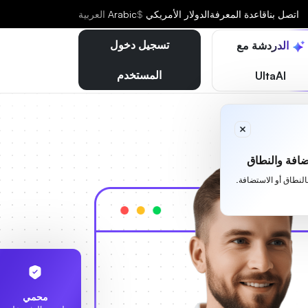
اتصل بنا
قاعدة المعرفة
الدولار الأمريكي
$
Arabic
العربية
تسجيل دخول
الدردشة مع
المستخدم
UltaAI
افة والنطاق
بالنطاق أو الاستضافة.
محمي