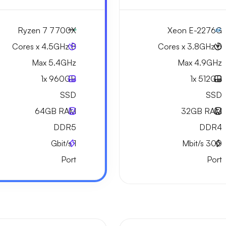
Ryzen 7 7700X
Xeon E-2276G
8 Cores x 4.5GHz
6 Cores x 3.8GHz
Max 5.4GHz
Max 4.9GHz
1x
960GB
1x
512GB
SSD
SSD
64GB
RAM
32GB
RAM
DDR5
DDR4
Gbit/s
1
Mbit/s
300
Port
Port