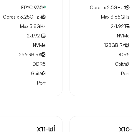
EPYC 9354
24 Cores x 2.5GHz
32 Cores x 3.25GHz
Max 3.65GHz
Max 3.8GHz
2x
1.92TB
2x
1.92TB
NVMe
NVMe
128GB
RAM
256GB
RAM
DDR5
DDR5
Gbit/s
1
Gbit/s
1
Port
Port
X1
ألتا-X11