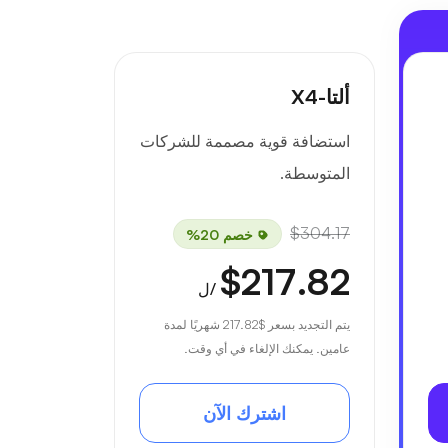
ألتا-X4
استضافة قوية مصممة للشركات
المتوسطة.
$304.17
خصم 20%
$217.82
/ل
يتم التجديد بسعر
$217.82
شهريًا لمدة
عامين. يمكنك الإلغاء في أي وقت.
اشترك الآن