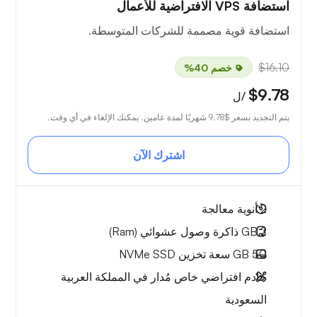
استضافة VPS الافتراضية للأعمال
استضافة قوية مصممة للشركات المتوسطة.
$16.10
خصم 40%
$9.78
/ل
يتم التجديد بسعر
$9.78
شهريًا لمدة عامين. يمكنك الإلغاء في أي وقت.
اشترك الآن
2
أنوية معالجة
2 GB
ذاكرة وصول عشوائي (Ram)
50 GB
سعة تخزين NVMe SSD
خادم افتراضي خاص مُدار في المملكة العربية
السعودية