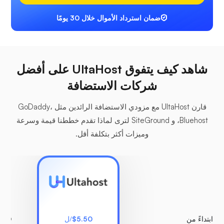
ضمان استرداد الأموال خلال 30 يومًا
شاهد كيف يتفوق UltaHost على أفضل
شركات الاستضافة
قارن UltaHost مع مزودي الاستضافة الرائدين مثل GoDaddy،
Bluehost، و SiteGround لترى لماذا تقدم خططنا قيمة وسرعة
وميزات أكثر بتكلفة أقل.
ابتداءً من
$5.50
/ل
.00