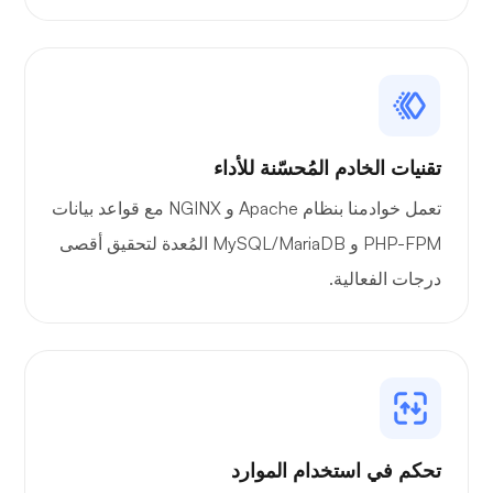
بلاي تيوب
بورتينر
تقنيات الخادم المُحسّنة للأداء
تعمل خوادمنا بنظام Apache و NGINX مع قواعد بيانات
PHP-FPM و MySQL/MariaDB المُعدة لتحقيق أقصى
درجات الفعالية.
جرافانا
تحكم في استخدام الموارد