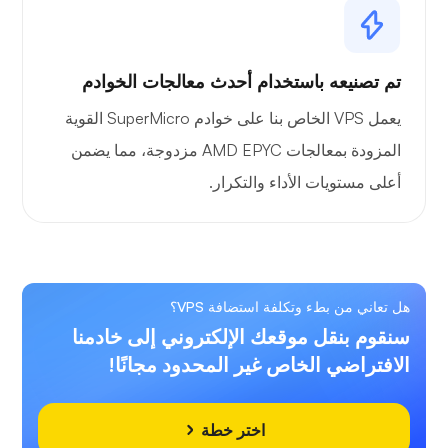
تم تصنيعه باستخدام أحدث معالجات الخوادم
يعمل VPS الخاص بنا على خوادم SuperMicro القوية
المزودة بمعالجات AMD EPYC مزدوجة، مما يضمن
أعلى مستويات الأداء والتكرار.
هل تعاني من بطء وتكلفة استضافة VPS؟
سنقوم بنقل موقعك الإلكتروني إلى خادمنا
الافتراضي الخاص غير المحدود مجانًا!
اختر خطة