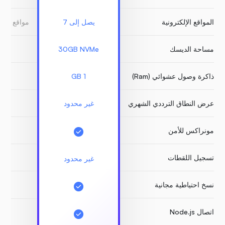
المواقع الإلكترونية
يصل إلى 7
مواقع ويب
مساحة الديسك
30GB NVMe
GB
ذاكرة وصول عشوائي (Ram)
1 GB
1 GB
عرض النطاق الترددي الشهري
غير محدود
غير 
مونراكس للأمن
تسجيل اللقطات
مد
غير محدود
نسخ احتياطية مجانية
اتصال Node.js