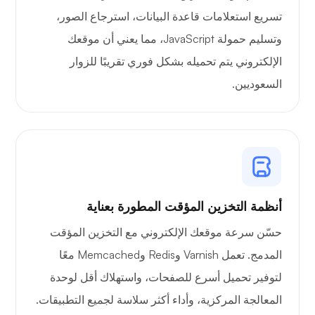
تسريع استعلامات قاعدة البيانات، استرجاع الصور،
وايرغارد
وتسليم حمولة JavaScript، مما يعني أن موقعك
الإلكتروني يتم تحميله بشكل فوري تقريبًا للزوار
السعوديين.
الأشعة السينية
أنظمة التخزين المؤقت المطورة بعناية
يتعجب
حسّن سرعة موقعك الإلكتروني مع التخزين المؤقت
المدمج. تعمل Varnish وRedis وMemcached معًا
لتوفير تحميل أسرع للصفحات، واستهلاك أقل لوحدة
المعالجة المركزية، وأداء أكثر سلاسة لجميع التطبيقات.