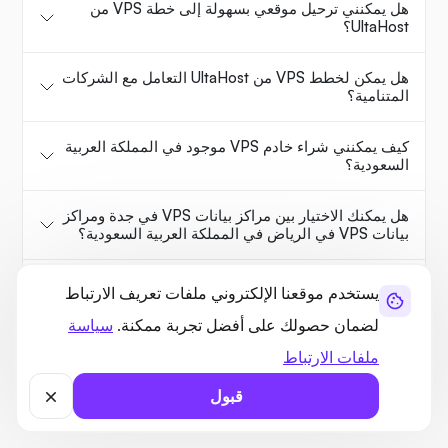
هل يمكنني ترحيل موقعي بسهولة إلى خطة VPS من
UltaHost؟
هل يمكن لخطط VPS من UltaHost التعامل مع الشركات
المتنامية؟
كيف يمكنني شراء خادم VPS موجود في المملكة العربية
السعودية؟
هل يمكنك الاختيار بين مراكز بيانات VPS في جدة ومراكز
بيانات VPS في الرياض في المملكة العربية السعودية؟
هل تدعم خطط VPS الخاصة بك مواقع التجارة
يستخدم موقعنا الإلكتروني ملفات تعريف الارتباط
الإلكترونية؟
لضمان حصولك على أفضل تجربة ممكنة.
سياسة
ماهي تقنية التخزين التي تستخدمها UltaHost؟
ملفات الارتباط
قبول
أو