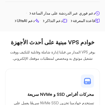
دعم فوري عبر الدردشة على مدار الساعة
جيتسي
قاعدة المعرفة
دعم التذاكر
دعم UltaAI
خوادم VPS مبنية على أحدث الأجهزة
بليكس
يوفر VPS المدار من قبلنا إدارة شاملة وقابلية للتكيف ووقت
تشغيل موثوق به ومخصص لمتطلبات موقعك الإلكتروني.
البث الخاص
محركات أقراص SSD و NVMe سريعة
تستخدم خوادمنا تخزين NVMe SSD سريعًا يعمل على