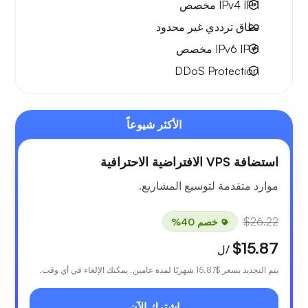
1 IPv4
IP مخصص
نطاق ترددي
غير محدود
6 IPv6
IP مخصص
DDoS Protection
الأكثر شيوعاً
استضافة VPS الافتراضية الاحترافية
موارد متقدمة لتوسيع المشاريع.
$26.22
خصم 40%
$15.87
/ل
يتم التجديد بسعر
$15.87
شهريًا لمدة عامين. يمكنك الإلغاء في أي وقت.
اشترك الآن