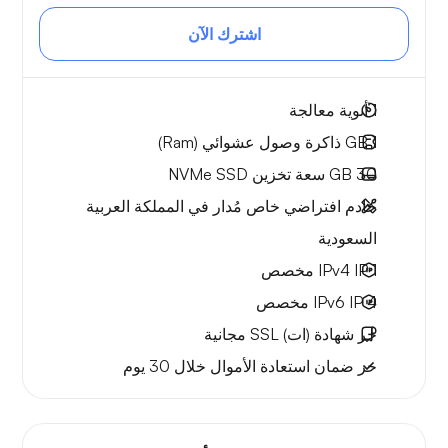
اشترك الآن
1
أنوية معالجة
1 GB
ذاكرة وصول عشوائي (Ram)
30 GB
سعة تخزين NVMe SSD
خادم افتراضي خاص مُدار في المملكة العربية
السعودية
1 IPv4
IP مخصص
4 IPv6
IP مخصص
حر
شهادة (ات) SSL مجانية
حر
ضمان استعادة الأموال
خلال 30 يوم