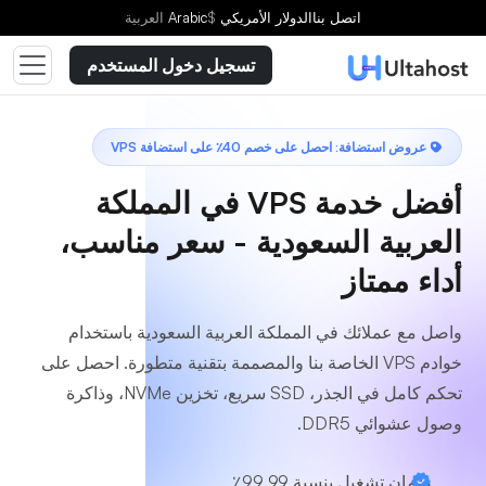
اختر خطة
اتصل بنا
الدولار الأمريكي
$
Arabic
العربية
تسجيل دخول المستخدم
عروض استضافة: احصل على خصم 40٪ على استضافة VPS
أفضل خدمة VPS في المملكة
العربية السعودية - سعر مناسب،
أداء ممتاز
واصل مع عملائك في المملكة العربية السعودية باستخدام
خوادم VPS الخاصة بنا والمصممة بتقنية متطورة. احصل على
تحكم كامل في الجذر، SSD سريع، تخزين NVMe، وذاكرة
وصول عشوائي DDR5.
ضمان تشغيل بنسبة 99.99٪