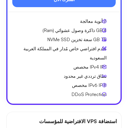
3
أنوية معالجة
4 GB
ذاكرة وصول عشوائي (Ram)
75 GB
سعة تخزين NVMe SSD
خادم افتراضي خاص مُدار في المملكة العربية
السعودية
1 IPv4
IP مخصص
نطاق ترددي
غير محدود
8 IPv6
IP مخصص
DDoS Protection
استضافة VPS الافتراضية للمؤسسات