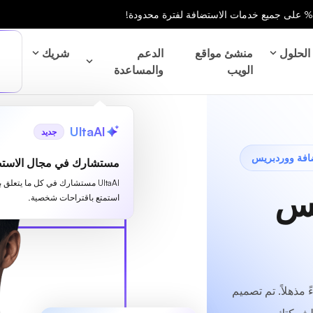
الحلول
منشئ مواقع
الدعم
شريك
الويب
والمساعدة
UltaAI
جديد
مستشارك في مجال الاستض
UltaAI مستشارك في كل ما يتعلق 
يس
استمتع باقتراحات شخصية.
اكتشف أداءً مذهلاً. تم تصميم
 لشركتك.