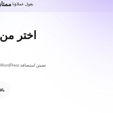
ممتاز
يقول عملاؤنا
باق