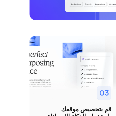
03
قم بتخصيص موقعك