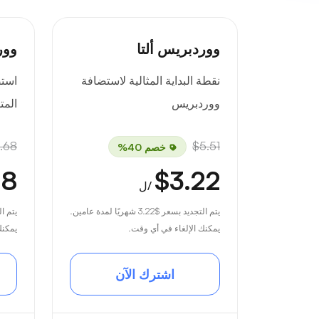
ووردبريس ألتا
وور
نقطة البداية المثالية لاستضافة
است
ووردبريس
المت
.68
$5.51
خصم 40%
18
$3.22
/ل
يتم التجديد بسعر
$3.22
شهريًا لمدة عامين.
يتم ا
يمكنك الإلغاء في أي وقت.
يمكنك
اشترك الآن