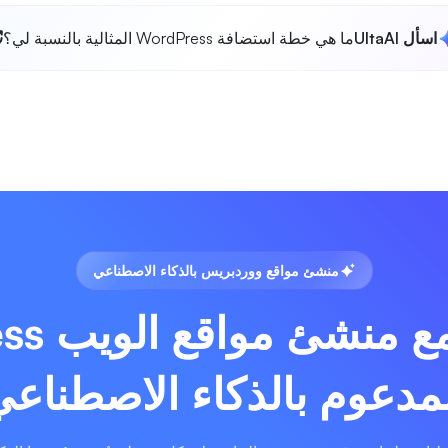
اسأل UltaAI
ما هي خطة استضافة WordPress المثالية بالنسبة لي؟
منشئ مواقع ووردبريس بالذكاء الاصطناعي
يأتي الآ
مدعوم بالذكاء الاصطناع