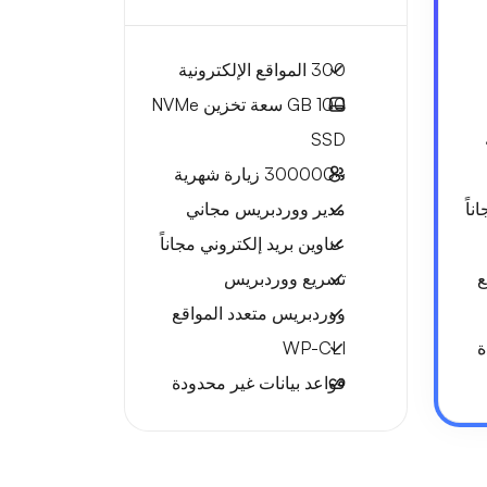
300 المواقع الإلكترونية
100 GB
سعة تخزين NVMe
SSD
~300000
زيارة شهرية
ناً
مدير ووردبريس مجاني
عناوين بريد إلكتروني مجاناً
ع
تسريع ووردبريس
ووردبريس متعدد المواقع
ة
WP-CLI
قواعد بيانات غير محدودة