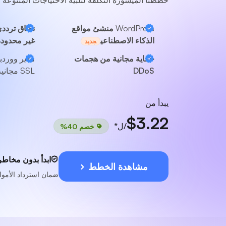
WordPress
منشئ مواقع
نطاق ترددي
الذكاء الاصطناعي
غير محدودة
جديد
حماية مجانية من هجمات
مدير وورد
DDoS
SSL مجانية
يبدأ من
$3.22
/ل*
خصم 40%
ابدأ بدون مخاطر
مشاهدة الخطط
ضمان استرداد الأموال لمدة