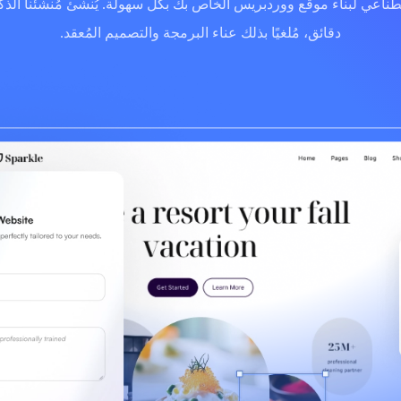
صطناعي لبناء موقع ووردبريس الخاص بك بكل سهولة. يُنشئ مُنشئنا الذك
دقائق، مُلغيًا بذلك عناء البرمجة والتصميم المُعقد.