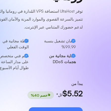
توفر UltaHost استضافة VPS المُدارة في رومانيا 
تتميز بالسرعة القصوى والموارد المرنة والأمان القو
لدعم حضورك المتنامي عبر الإنترنت.
ضمان تشغيل بنسبة
لقطة مجانية في
99.99%
الوقت الفعلي
حماية مجانية من
دعم فني متخصص
هجمات DDoS
على مدار الساعة
طوال أيام الأسبوع
يبدأ من
$5.52
/ل*
خصم 40%