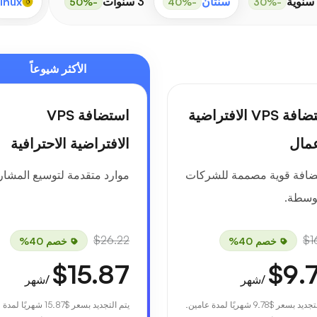
 سنوية
سنتان
3 سنوات
inux
-50%
-40%
-30%
الأكثر شيوعاً
استضافة VPS الافتراضية
استضافة VPS
عمال
الافتراضية الاحترافية
ضافة قوية مصممة للشركات
موارد متقدمة لتوسيع المشاري
وسطة.
$26.22
$1
خصم 40%
خصم 40%
$15.87
$9.
/شهر
/شهر
لتجديد بسعر
$9.78
شهريًا لمدة عامين.
يتم التجديد بسعر
$15.87
شهريًا لمدة