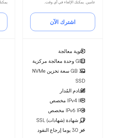
عامين. يمكنك الإلغاء في أي وقت.
يمكنك
اشترك الآن
1
أنوية معالجة
1 GB
وحدة معالجة مركزية
30 GB
سعة تخزين NVMe
SSD
الخادم المُدار
1 IPv4
IP مخصص
4 IPv6
IP مخصص
حر
شهادة (شهادات) SSL
حر
30 يوما
إرجاع النقود