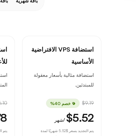
باقة شهرية
باقة
استضافة VPS الافتراضية
الأساسية
للأ
استضافة مثالية بأسعار معقولة
است
للمبتدئين.
المت
6.10
$9.19
خصم 40%
78
$5.52
/شهر
يتم التجديد بسعر
$5.52
شهريًا لمدة
يتم ا