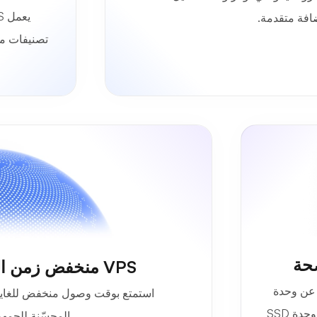
افة متقدمة.
تصنيفات م
VPS منخفض زمن الوصول مع نطاق عالمي
 عن وحدة
المعالجة المركزية والذاكرة العشوائية (RAM) ووحدة SSD
المحسّنة للجمهو