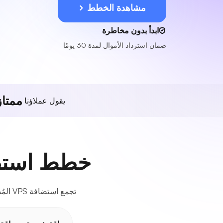
مشاهدة الخطط
ابدأ بدون مخاطرة
ضمان استرداد الأموال لمدة 30 يومًا
ممتاز
يقول عملاؤنا
خطط استضافة VPS مرنة للشر
تجمع استضافة VPS المُدارة بأسعار معقولة في رومانيا بين الموثوقية الفائقة والأداء القوي المصمم خصيصًا لمشاريعك.