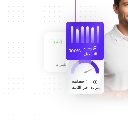
VPS كارل
جري
وقت
255.189.85.19
100%
التشغيل
مركز بيانات فرانكفورت
1 جيجابت
سرعة
في الثانية