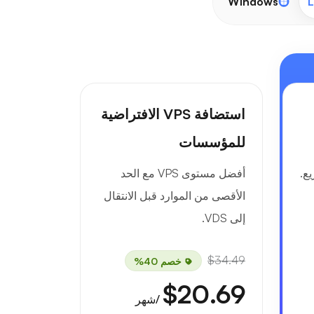
Windows
L
استضافة VPS الافتراضية
للمؤسسات
ع.
أفضل مستوى VPS مع الحد
الأقصى من الموارد قبل الانتقال
إلى VDS.
$34.49
خصم 40%
$20.69
/شهر