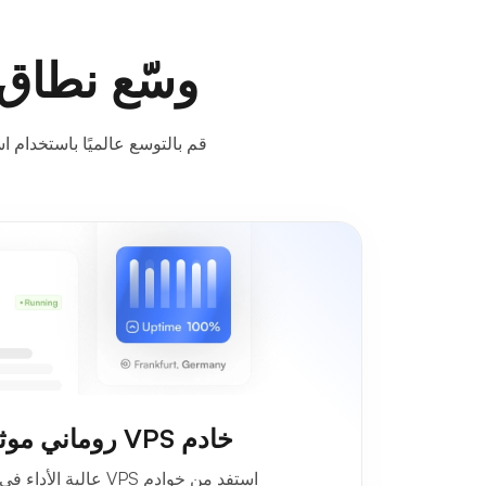
وسّع نطاق وصو
قم بالتوسع عالميًا باستخدام استضافة VPS التي توفر السرعة والموثوقية والمرونة المصممة للشركات 
خادم VPS روماني موثوق وغني بالميزات
استفد من خوادم VPS عا