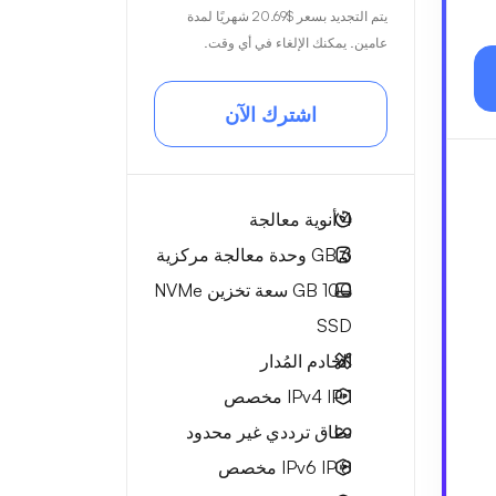
يتم التجديد بسعر
$20.69
شهريًا لمدة
عامين. يمكنك الإلغاء في أي وقت.
اشترك الآن
4
أنوية معالجة
6 GB
وحدة معالجة مركزية
100 GB
سعة تخزين NVMe
SSD
الخادم المُدار
1 IPv4
IP مخصص
نطاق ترددي
غير محدود
8 IPv6
IP مخصص