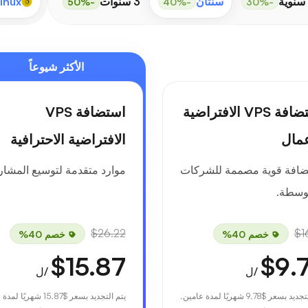
 سنوية
سنتان
3 سنوات
inux
-50%
-40%
-30%
الأكثر شيوعاً
استضافة VPS الافتراضية
استضافة VPS
عمال
الافتراضية الاحترافية
ضافة قوية مصممة للشركات
موارد متقدمة لتوسيع المشاري
وسطة.
$26.22
$1
خصم 40%
خصم 40%
$15.87
$9.
/ل
/ل
لتجديد بسعر
$9.78
شهريًا لمدة عامين.
يتم التجديد بسعر
$15.87
شهريًا لمدة