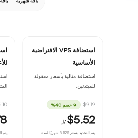
باقة شهرية
باقة
استضافة VPS الافتراضية
الأساسية
للأ
استضافة مثالية بأسعار معقولة
است
للمبتدئين.
المت
6.10
$9.19
خصم 40%
78
$5.52
/ل
يتم التجديد بسعر
$5.52
شهريًا لمدة
يتم ا