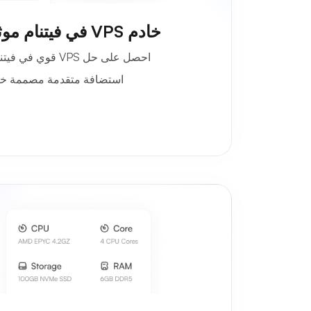
خادم VPS في فيتنام موثوق وغني بالمميزات
احصل على حل VPS ق
استضافة متقدمة مصممة خصيص