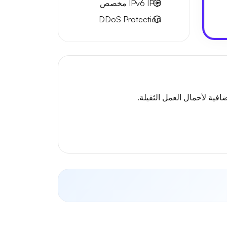
8 IPv6
IP مخصص
DDoS Protection