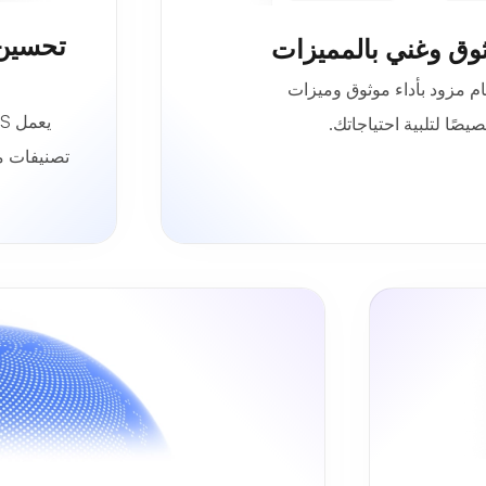
تحسين 
وي في فيتنام مزود بأداء موثوق وميزات
ًا لتلبية احتياجاتك.
تصنيفات م