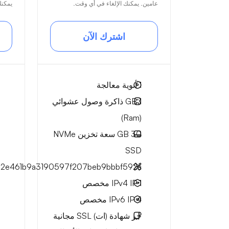
عامين. يمكنك الإلغاء في أي وقت.
يمكنك
اشترك الآن
1
أنوية معالجة
1 GB
ذاكرة وصول عشوائي
(Ram)
30 GB
سعة تخزين NVMe
SSD
c2e461b9a3190597f207beb9bbbf592a
1 IPv4
IP مخصص
4 IPv6
IP مخصص
حر
شهادة (ات) SSL مجانية