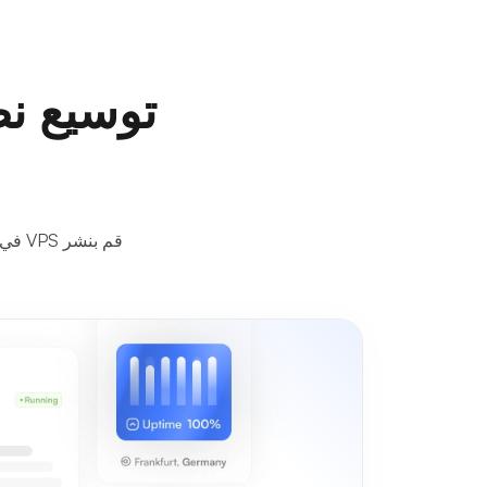
قم بنشر VPS في فيتنام للحصول على سرعة ومرونة موثوقة لتنمية موقع الويب الخاص بك عالميًا ومحليًا.