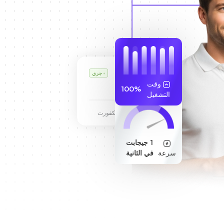
VPS كارل
جري
وقت
255.189.85.19
100%
التشغيل
مركز بيانات فرانكفورت
1 جيجابت
سرعة
في الثانية