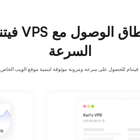
توسيع نطاق ا
السرعة