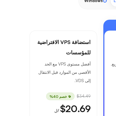
Windows
L
استضافة VPS الافتراضية
للمؤسسات
ع.
أفضل مستوى VPS مع الحد
الأقصى من الموارد قبل الانتقال
إلى VDS.
$34.49
خصم 40%
$20.69
/ل