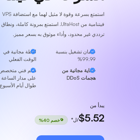
استمتع بسرعة وقوة لا مثيل لهما مع استضافة VPS
فيتنامية من UltaHost. استمتع بمرونة كاملة، ونطاق
ترددي غير محدود، وأداء موثوق به بسعر مميز.
ضمان تشغيل بنسبة
لقطة مجانية في
99.99%
الوقت الفعلي
حماية مجانية من
دعم فني متخصص
هجمات DDoS
على مدار الساعة
طوال أيام الأسبوع
يبدأ من
$5.52
/ل*
خصم 40%