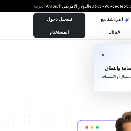
e83bc99d9ced1e35b
الدولار الأمريكي
$
Arabic
العربية
تسجيل دخول
الدردشة مع
المستخدم
UltaAI
افة والنطاق
بالنطاق أو الاستضافة.