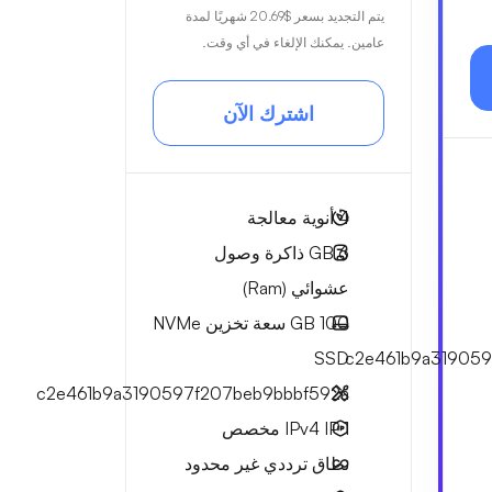
يتم التجديد بسعر
$20.69
شهريًا لمدة
عامين. يمكنك الإلغاء في أي وقت.
اشترك الآن
4
أنوية معالجة
6 GB
ذاكرة وصول
عشوائي (Ram)
100 GB
سعة تخزين NVMe
SSD
c2e461b9a319059
c2e461b9a3190597f207beb9bbbf592a
1 IPv4
IP مخصص
نطاق ترددي
غير محدود