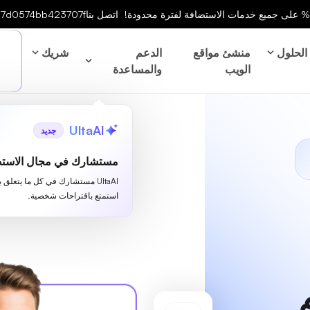
اتصل بنا
7d0574bb423707f
الحلول
منشئ مواقع
الدعم
شريك
الويب
والمساعدة
UltaAI
جديد
مستشارك في مجال الاستض
UltaAI مستشارك في كل ما يتعلق 
استمتع باقتراحات شخصية.