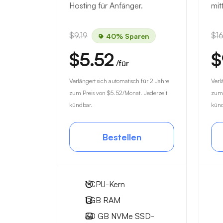
Hosting für Anfänger.
mit
$9.19
$16
40% Sparen
$5.52
$
/für
Verlängert sich automatisch für 2 Jahre
Verl
zum Preis von
$5.52
/Monat. Jederzeit
zum 
kündbar.
künd
Bestellen
1
CPU-Kern
1 GB
RAM
30 GB
NVMe SSD-