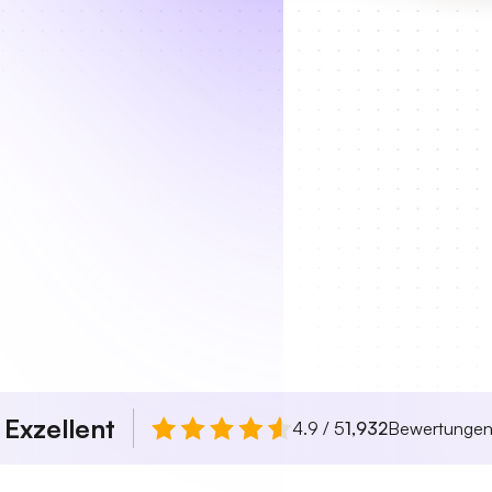
Exzellent
n
4.9 / 5
1,932
Bewertunge