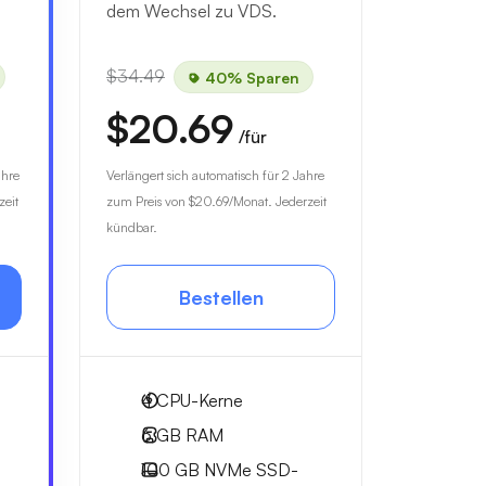
dem Wechsel zu VDS.
$34.49
40% Sparen
$20.69
/für
ahre
Verlängert sich automatisch für 2 Jahre
zeit
zum Preis von
$20.69
/Monat. Jederzeit
kündbar.
Bestellen
4
CPU-Kerne
6 GB
RAM
100 GB
NVMe SSD-