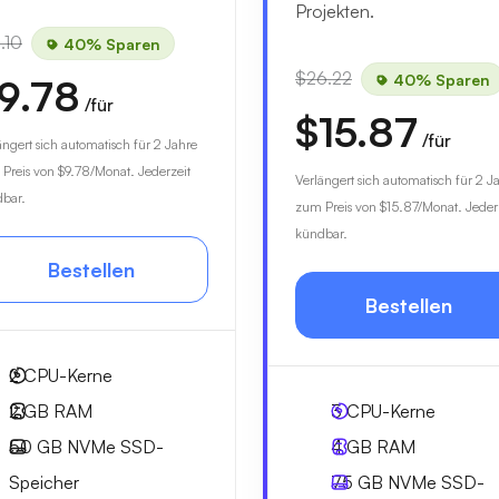
Projekten.
.10
40% Sparen
$26.22
40% Sparen
9.78
/für
$15.87
/für
ängert sich automatisch für 2 Jahre
Preis von
$9.78
/Monat. Jederzeit
Verlängert sich automatisch für 2 J
bar.
zum Preis von
$15.87
/Monat. Jeder
kündbar.
Bestellen
Bestellen
2
CPU-Kerne
2 GB
RAM
3
CPU-Kerne
50 GB
NVMe SSD-
4 GB
RAM
Speicher
75 GB
NVMe SSD-