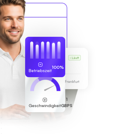
Karls VPS
Läuft
255.189.85.19
100%
Betriebszeit
Rechenzentrum Frankfurt
1
Geschwindigkeit
GBPS