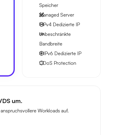
Speicher
Managed Server
1 IPv4
Dedizierte IP
Unbeschränkte
Bandbreite
8 IPv6
Dedizierte IP
DDoS Protection
 VDS um.
anspruchsvollere Workloads auf.