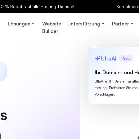
 40 % Rabatt auf alle Hosting-Dienste!
Kontaktier
Lösungen
Website
Unterstützung
Partner
Builder
UltaAI
Neu
Ihr Domain- und H
UltaAI ist Ihr Berater für a
Hosting. Profitieren Sie von 
Vorschlägen.
es
n