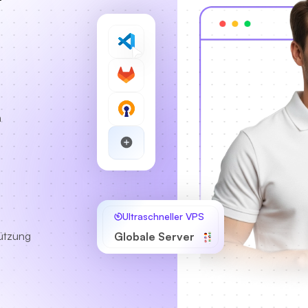
,
n
Ultraschneller VPS
ützung
Globale Server