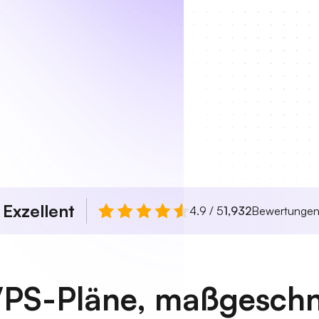
Exzellent
n
4.9 / 5
1,932
Bewertunge
VPS-Pläne, maßgeschn