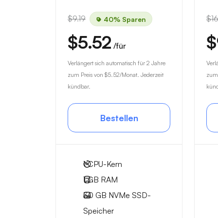
$9.19
$16
40% Sparen
$5.52
$
/für
Verlängert sich automatisch für 2 Jahre
Verl
zum Preis von
$5.52
/Monat. Jederzeit
zum 
kündbar.
künd
Bestellen
1
CPU-Kern
1 GB
RAM
30 GB
NVMe SSD-
Speicher