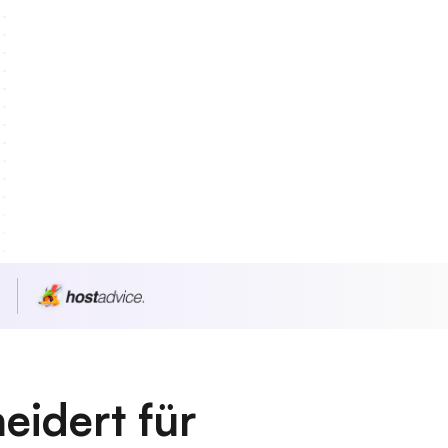
n
eidert für