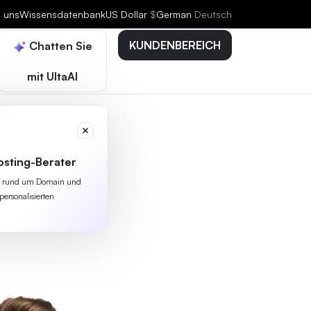
e uns
Wissensdatenbank
US Dollar
$
German
Deutsch
KUNDENBEREICH
Chatten Sie
mit UltaAI
osting-Berater
lles rund um Domain und
personalisierten