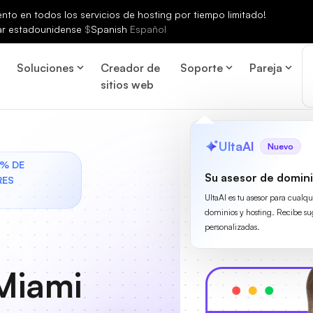
to en todos los servicios de hosting por tiempo limitado!
ar estadounidense
$
Spanish
Español
Soluciones
Creador de
Soporte
Pareja
sitios web
UltaAI
Nuevo
0% DE
Su asesor de domini
RES
UltaAI es tu asesor para cualq
dominios y hosting. Recibe su
personalizadas.
Miami