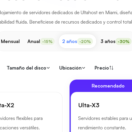
alojamiento de servidores dedicados de Ultahost en Miami, diseñ
abilidad fluida. Benefíciese de recursos dedicados y control tota
Mensual
Anual
2 años
3 años
-15%
-20%
-30%
Tamaño del disco
Ubicación
Precio
Recomendado
ta-X2
Ulta-X3
vidores flexibles para
Servidores estables para 
icaciones versátiles.
rendimiento constante.