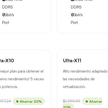
DDR5
DDR5
1
Gbit/s
1
Gbit/s
Port
Port
ta-X10
Ulta-X11
 mejor plan para obtener el
Alto rendimiento adaptado
imo rendimiento! 5 veces
las necesidades de
 potencia.
virtualización.
297.24
$1,999.99
Ahorrar 20%
Ahorrar
20%