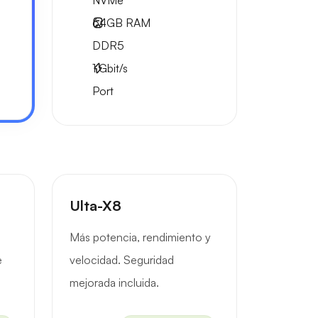
NVMe
64GB
RAM
DDR5
1
Gbit/s
Port
Ulta-X8
Más potencia, rendimiento y
e
velocidad. Seguridad
mejorada incluida.