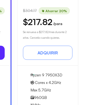
$304.17
%
Ahorrar 20%
$217.82
/para
2
Se renueva a
$217.82
/mes durante 2
años. Cancela cuando quieras.
ADQUIRIR
Ryzen 9 7950X3D
16 Cores x 4.2GHz
Max 5.7GHz
2x
960GB