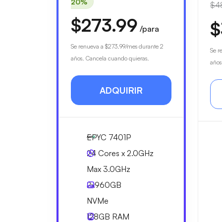
20%
$4
$273.99
$
/para
Se renueva a
$273.99
/mes durante 2
Se r
años. Cancela cuando quieras.
años
ADQUIRIR
EPYC 7401P
24 Cores x 2.0GHz
Max 3.0GHz
2x
960GB
NVMe
128GB
RAM