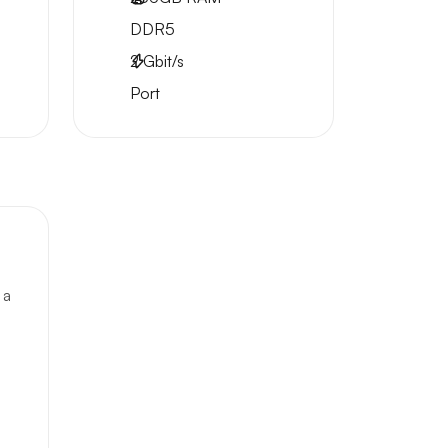
DDR5
2
Gbit/s
Port
 a