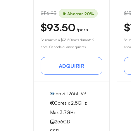
$116.93
$1
Ahorrar 20%
$93.50
$
/para
Se renueva a
$93.50
/mes durante 2
Se r
años. Cancela cuando quieras.
años
ADQUIRIR
Xeon 3-1265L V3
4 Cores x 2.5GHz
Max 3.7GHz
1x
256GB