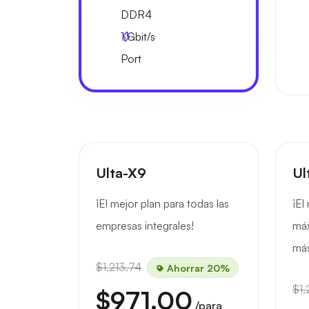
DDR4
1
Gbit/s
Port
Ulta-X9
Ul
¡El mejor plan para todas las
¡El
empresas integrales!
máx
más
$1,213.74
Ahorrar 20%
$1,
$971.00
/para