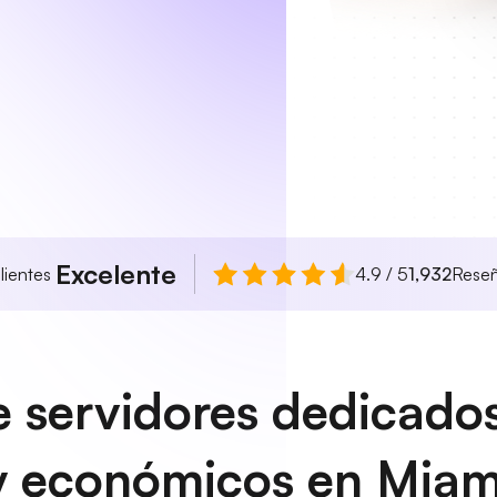
Excelente
lientes
4.9 / 5
1,932
Rese
 servidores dedicados
y económicos en Miam