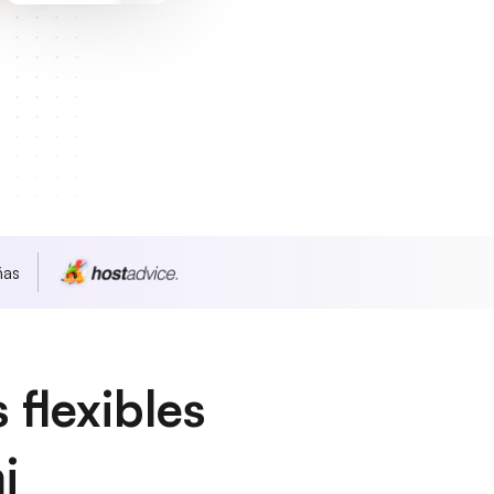
ñas
 flexibles
i