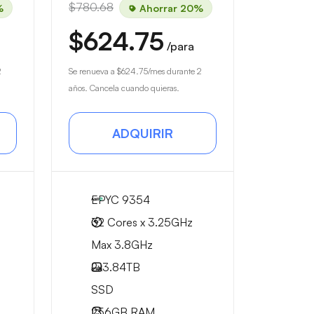
$780.68
%
Ahorrar 20%
$624.75
/para
2
Se renueva a
$624.75
/mes durante 2
años. Cancela cuando quieras.
ADQUIRIR
EPYC 9354
32 Cores x 3.25GHz
Max 3.8GHz
2x
3.84TB
SSD
256GB
RAM