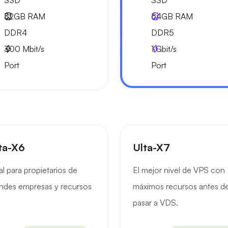
SSD
SSD
32GB
RAM
64GB
RAM
DDR4
DDR5
300
Mbit/s
1
Gbit/s
Port
Port
ta-X6
Ulta-X7
al para propietarios de
El mejor nivel de VPS con
ndes empresas y recursos
máximos recursos antes d
pasar a VDS.