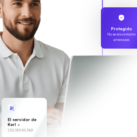
Protegido
No se encontraron
amenazas
El servidor de
Karl
255.189.85.19