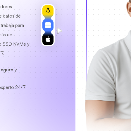
idores
e datos de
ltrabaja para
más de
nto SSD NVMe y
7.
seguro
y
e
experto
24/7