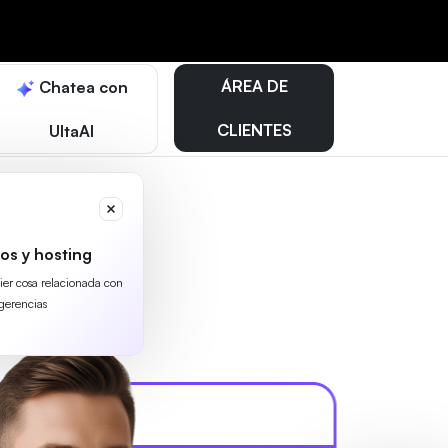
ÁREA DE
Chatea con
CLIENTES
UltaAI
os y hosting
uier cosa relacionada con
gerencias