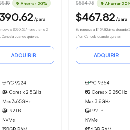
88.18
$584.75
Ahorrar 20%
Ahorrar 20
390.62
$467.82
/para
/para
enueva a
$390.62
/mes durante 2
Se renueva a
$467.82
/mes durante 
. Cancela cuando quieras.
años. Cancela cuando quieras.
ADQUIRIR
ADQUIRIR
EPYC 9224
EPYC 9354
24 Cores x 2.5GHz
32 Cores x 3.25GHz
Max 3.65GHz
Max 3.8GHz
2x
1.92TB
2x
1.92TB
NVMe
NVMe
128GB
RAM
256GB
RAM