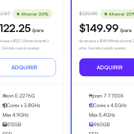
52.87
$220.85
Ahorrar 20%
Ahorrar 20
122.25
$149.99
/para
/para
enueva a
$122.25
/mes durante 2
Se renueva a
$149.99
/mes durante 
. Cancela cuando quieras.
años. Cancela cuando quieras.
ADQUIRIR
ADQUIRIR
Xeon E-2276G
Ryzen 7 7700X
6 Cores x 3.8GHz
8 Cores x 4.5GHz
Max 4.9GHz
Max 5.4GHz
1x
512GB
1x
960GB