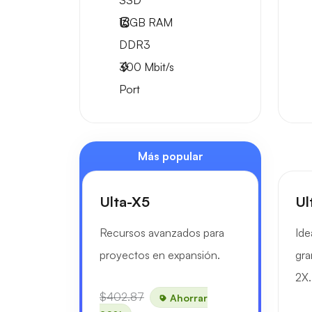
SSD
16GB
RAM
DDR3
300
Mbit/s
Port
Más popular
Ulta-X5
Ul
Recursos avanzados para
Ide
proyectos en expansión.
gra
2X.
$402.87
Ahorrar