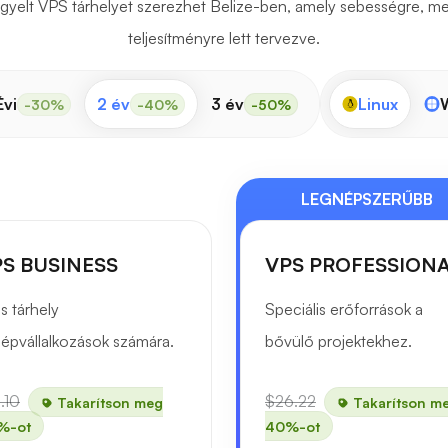
ügyelt VPS tárhelyet szerezhet Belize-ben, amely sebességre, m
teljesítményre lett tervezve.
Évi
2 év
3 év
Linux
-30%
-40%
-50%
LEGNÉPSZERŰBB
S BUSINESS
VPS PROFESSION
s tárhely
Speciális erőforrások a
épvállalkozások számára.
bővülő projektekhez.
.10
$26.22
Takarítson meg
Takarítson m
%-ot
40%-ot