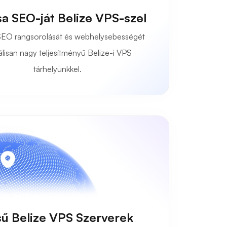
sa SEO-ját Belize VPS-szel
 SEO rangsorolását és webhelysebességét
álisan nagy teljesítményű Belize-i VPS
tárhelyünkkel.
sű Belize VPS Szerverek