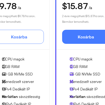
9.78
$15.87
/a
/a
re megújítható
$9.78
/hó áron.
2 évre megújítható
$15.87
/hó áron.
ikor lemondható.
Bármikor lemondható.
Kosárba
Kosárba
2
CPU magok
3
CPU magok
2 GB
RAM
4 GB
RAM
50 GB
NVMe SSD
75 GB
NVMe SSD
Menedzselt szerver
Menedzselt szerver
1 IPv4
Dedikált IP
1 IPv4
Dedikált IP
Korlátlan
sávszélesség
Korlátlan
sávszéless
6 IPv6
Dedikált IP
8 IPv6
Dedikált IP