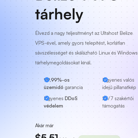
tárhely
Élvezd a nagy teljesítményt az Ultahost Belize
VPS-ével, amely gyors telepítést, korlátlan
sávszélességet és skálázható Linux és Windows
tárhelymegoldásokat kínál.
99,99%-os
Ingyenes valós
üzemidő
garancia
idejű pillanatkép
Ingyenes
DDoS
24/7
szakértői
védelem
támogatás
Akár már
$5.51