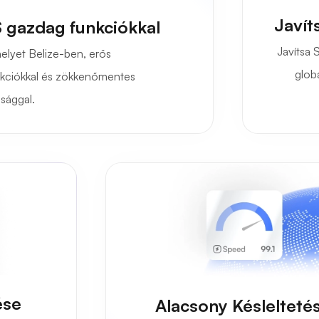
Javít
 gazdag funkciókkal
Javítsa
elyet Belize-ben, erős
glob
funkciókkal és zökkenőmentes
sággal.
ése
Alacsony Késlelteté