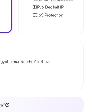
8 IPv6
Dedikált IP
DDoS Protection
 nagyobb munkaterhelésekhez.
ra?