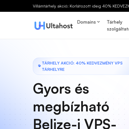
Villámtárhely akció: Korlátozott ideig 40% KEDVEZ
Domains
Tárhely
szolgáltat
TÁRHELY AKCIÓ: 40% KEDVEZMÉNY VPS
TÁRHELYRE
Gyors és
megbízható
Belize-i VPS-