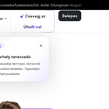
pcsolatba
Tudásbázis
USA: dollár
$
Hungarian
Magyar
Belépés
Csevegj az
er
UltaAI-val
j
árhely tanácsadó
anácsadója bármilyen, domainnel
pcsolatos kérdésben. Tapasztaljon
ott javaslatokat.