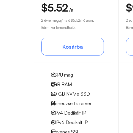
$5.52
$
/a
2 évre megújítható
$5.52
/hó áron.
2 év
Bármikor lemondható.
Bárm
Kosárba
1
CPU mag
1 GB
RAM
30 GB
NVMe SSD
Menedzselt szerver
1 IPv4
Dedikált IP
4 IPv6
Dedikált IP
Ingyenes
SSL