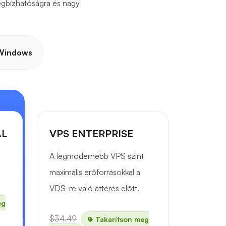
egbízhatóságra és nagy
Windows
AL
VPS ENTERPRISE
A legmodernebb VPS szint
maximális erőforrásokkal a
VDS-re való áttérés előtt.
eg
$34.49
Takarítson meg