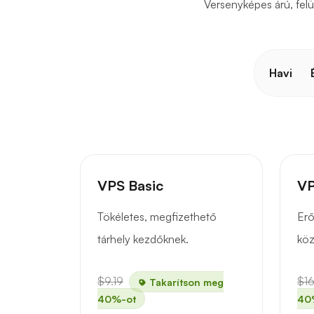
Versenyképes árú, fel
Havi
VPS Basic
VP
Tökéletes, megfizethető
Erő
tárhely kezdőknek.
köz
$9.19
$16
Takarítson meg
40%-ot
40