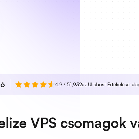
ló
4.9 / 5
1,932
az Ultahost Értékelései ala
elize VPS csomagok v