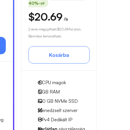
40%-ot
$20.69
/a
2 évre megújítható
$20.69
/hó áron.
Bármikor lemondható.
Kosárba
4
CPU magok
6 GB
RAM
100 GB
NVMe SSD
Menedzselt szerver
ég
1 IPv4
Dedikált IP
Korlátlan
sávszélesség