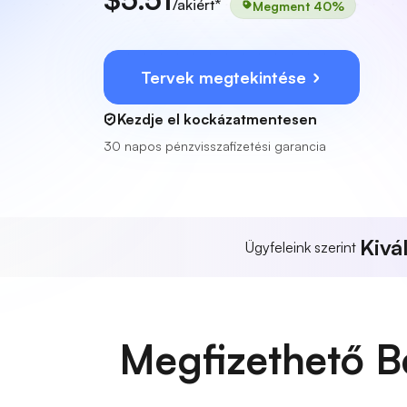
/akiért*
Megment 40%
Tervek megtekintése
Kezdje el kockázatmentesen
30 napos pénzvisszafizetési garancia
Kivá
Ügyfeleink szerint
Megfizethető B