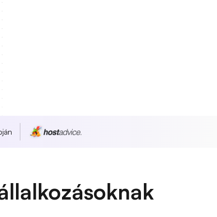
pján
állalkozásoknak