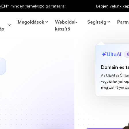
MÉNY minden tárhelyszolgáltatásra!
Lépjen velünk ka
Megoldások
Weboldal-
Segítség
Partn
ás
készítő
UltaAI
Ú
Domain és t
Az UltaAI az Ön t
vagy tárhellyel ka
meg személyre szab