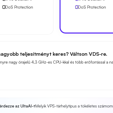
DDoS Protection
DDoS Protection
agyobb teljesítményt keres? Váltson VDS-re.
ítményre nagy órajelű 4,3 GHz-es CPU-kkal és több erőforrással a
érdezze az UltaAI-t
Melyik VPS-tárhelytípus a tökéletes számom