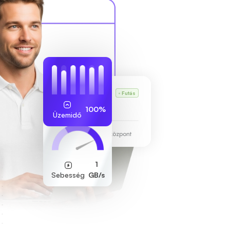
Karl VPS-e
Futás
255.189.85.19
100%
Üzemidő
Frankfurti adatközpont
1
Sebesség
GB/s