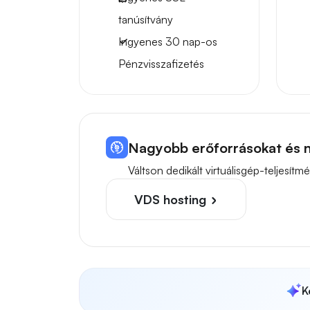
tanúsítvány
Ingyenes
30 nap-os
Pénzvisszafizetés
Nagyobb erőforrásokat és n
Váltson dedikált virtuálisgép-teljes
VDS hosting
K