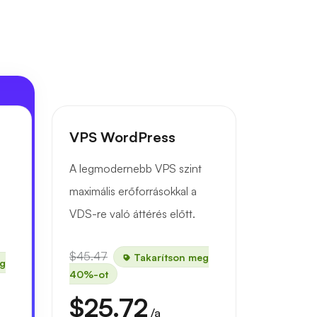
VPS WordPress
A legmodernebb VPS szint
maximális erőforrásokkal a
VDS-re való áttérés előtt.
$45.47
Takarítson meg
eg
40%-ot
$25.72
/a