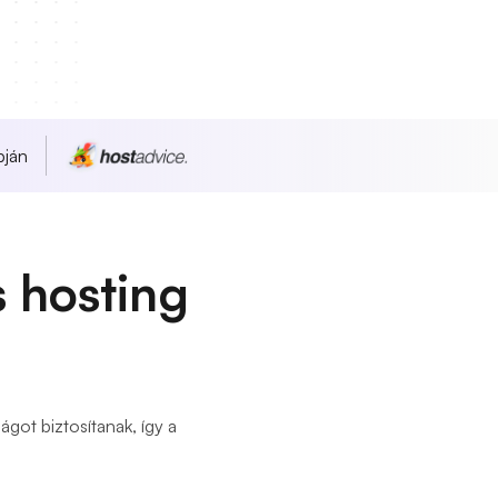
pján
 hosting
got biztosítanak, így a