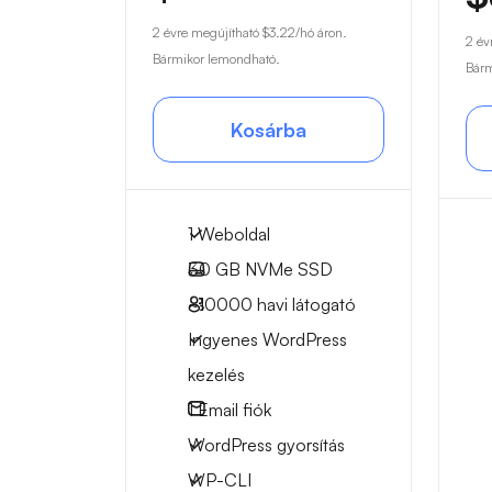
2 évre megújítható
$3.22
/hó áron.
2 év
Bármikor lemondható.
Bárm
Kosárba
1 Weboldal
30 GB
NVMe SSD
~10000
havi látogató
Ingyenes WordPress
kezelés
1
Email fiók
WordPress gyorsítás
WP-CLI