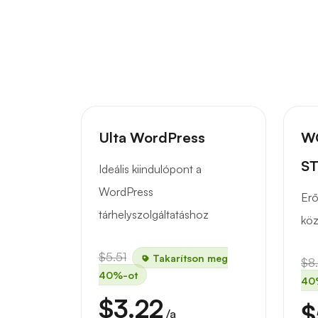
Ulta WordPress
W
S
Ideális kiindulópont a
WordPress
Erő
tárhelyszolgáltatáshoz
köz
$5.51
Takarítson meg
$8
40%-ot
40
$3.22
$
/a