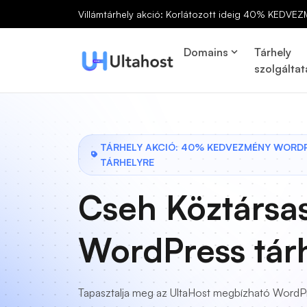
Villámtárhely akció: Korlátozott ideig 40% KEDVEZ
Domains
Tárhely
szolgáltat
TÁRHELY AKCIÓ: 40% KEDVEZMÉNY WORD
TÁRHELYRE
Cseh Köztársa
WordPress tár
Tapasztalja meg az UltaHost megbízható WordP