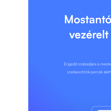
Mostantól
vezérel
Engedd szabadjára a mester
szerkesztőnk percek alatt