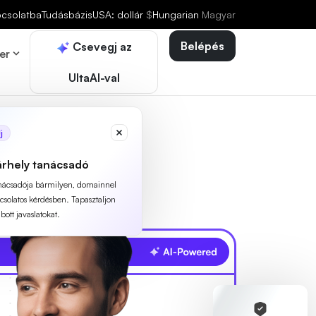
pcsolatba
Tudásbázis
USA: dollár
$
Hungarian
Magyar
Belépés
Csevegj az
er
UltaAI-val
j
árhely tanácsadó
anácsadója bármilyen, domainnel
pcsolatos kérdésben. Tapasztaljon
ott javaslatokat.