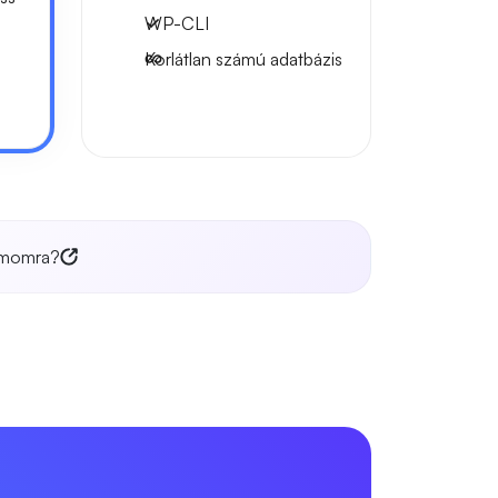
WP-CLI
Korlátlan számú adatbázis
zámomra?