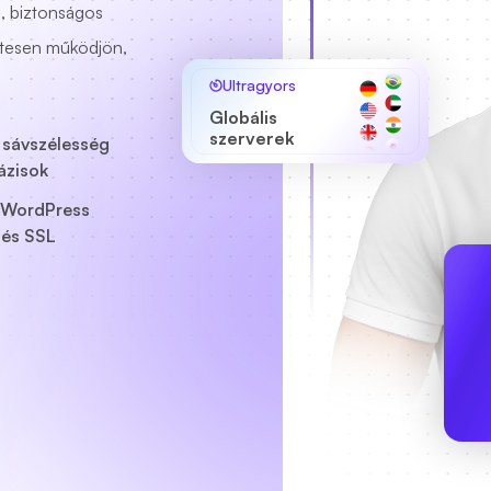
s, biztonságos
ntesen működjön,
Ultragyors
Globális
szerverek
n sávszélesség
ázisok
WordPress
és SSL