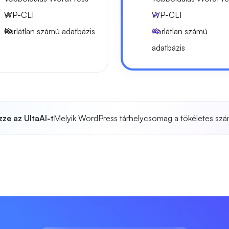
WP-CLI
WP-CLI
Korlátlan számú adatbázis
Korlátlan számú
adatbázis
ze az UltaAI-t
Melyik WordPress tárhelycsomag a tökéletes s