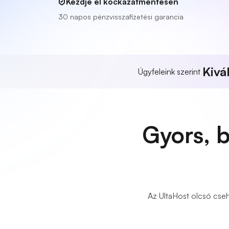
Kezdje el kockázatmentesen
30 napos pénzvisszafizetési garancia
Kivá
Ügyfeleink szerint
Gyors, 
Az UltaHost olcsó cseh