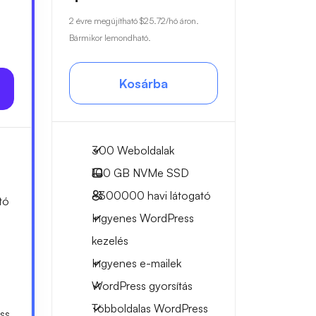
2 évre megújítható
$25.72
/hó áron.
Bármikor lemondható.
Kosárba
300 Weboldalak
100 GB
NVMe SSD
~300000
havi látogató
tó
Ingyenes WordPress
kezelés
Ingyenes e-mailek
WordPress gyorsítás
Többoldalas WordPress
ss