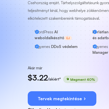
Csehország erejét. Tárhelyszolgáltatásunk gyor
teljesítményt kínál, hogy webhelye zökkenőme
elkötelezett szakembereink támogatásával.
WordPress
AI
Korlátla
weboldalkészítő
és adatb
ÚJ
Ingyenes
DDoS védelem
Ingyenes
Manager 
Akár már
$3.22
/akiért*
Megment 40%
Tervek megtekintése