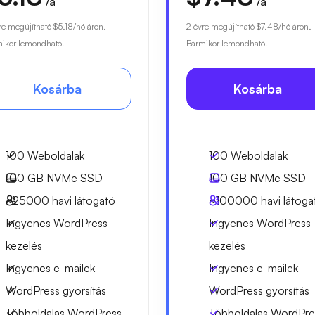
/a
/a
re megújítható
$5.18
/hó áron.
2 évre megújítható
$7.48
/hó áron.
ikor lemondható.
Bármikor lemondható.
Kosárba
Kosárba
100 Weboldalak
100 Weboldalak
100 GB
NVMe SSD
100 GB
NVMe SSD
~25000
havi látogató
~100000
havi látoga
Ingyenes WordPress
Ingyenes WordPress
kezelés
kezelés
Ingyenes e-mailek
Ingyenes e-mailek
WordPress gyorsítás
WordPress gyorsítás
Többoldalas WordPress
Többoldalas WordPre