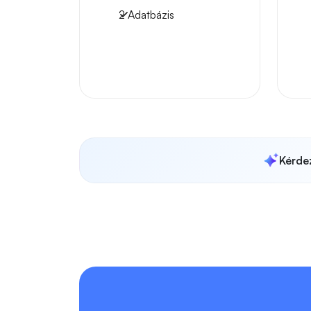
2 Adatbázis
Kérdez