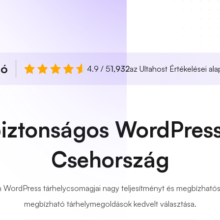
ló
4.9 / 5
1,932
az Ultahost Értékelései ala
biztonságos WordPress
Csehország
 WordPress tárhelycsomagjai nagy teljesítményt és megbízhatósá
megbízható tárhelymegoldások kedvelt választása.