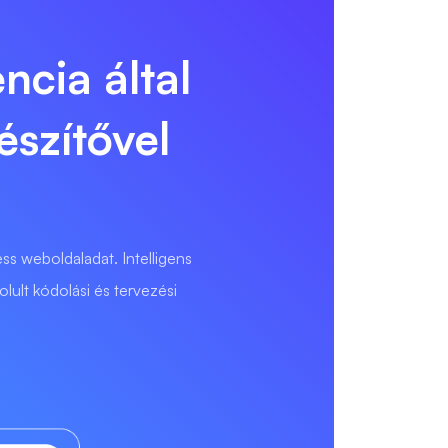
ncia által
szítővel
s weboldaladat. Intelligens
lult kódolási és tervezési