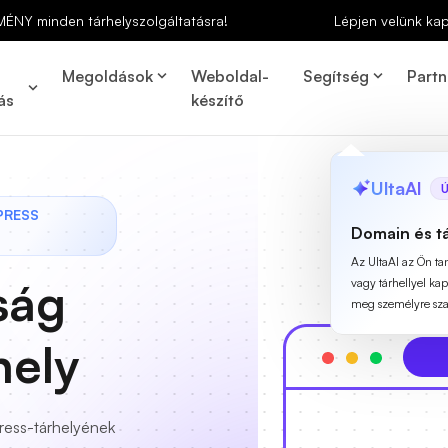
MÉNY minden tárhelyszolgáltatásra!
Lépjen velünk ka
Megoldások
Weboldal-
Segítség
Partn
ás
készítő
UltaAI
Ú
PRESS
Domain és t
Az UltaAI az Ön t
ság
vagy tárhellyel ka
meg személyre szab
hely
ress-tárhelyének