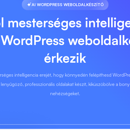
AI WORDPRESS WEBOLDALKÉSZÍTŐ
 mesterséges intellige
t WordPress weboldalké
érkezik
séges intelligencia erejét, hogy könnyedén felépíthesd WordPres
 lenyűgöző, professzionális oldalakat készít, kiküszöbölve a bonyo
nehézségeket.