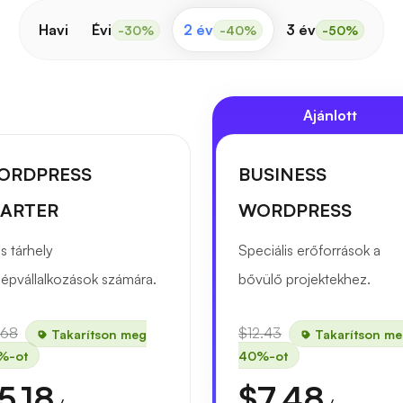
Havi
Évi
2 év
3 év
-30%
-40%
-50%
Ajánlott
ORDPRESS
BUSINESS
TARTER
WORDPRESS
s tárhely
Speciális erőforrások a
épvállalkozások számára.
bővülő projektekhez.
.68
$12.43
Takarítson meg
Takarítson m
%-ot
40%-ot
5.18
$7.48