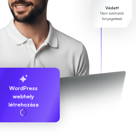
Védett
Nem találhatók
fenyegetések
WordPress
webhely
létrehozása