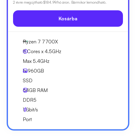
2 évre megújítható
$184.99
/hó áron. Bármikor lemondható.
Kosárba
Ryzen 7 7700X
8 Cores x 4.5GHz
Max 5.4GHz
1x
960GB
SSD
64GB
RAM
DDR5
1
Gbit/s
Port