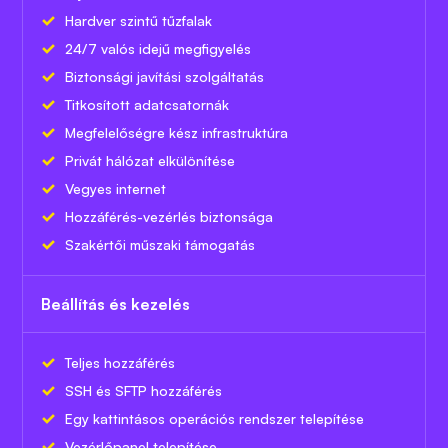
Hardver szintű tűzfalak
24/7 valós idejű megfigyelés
Biztonsági javítási szolgáltatás
Titkosított adatcsatornák
Megfelelőségre kész infrastruktúra
Privát hálózat elkülönítése
Vegyes internet
Hozzáférés-vezérlés biztonsága
Szakértői műszaki támogatás
Beállítás és kezelés
Teljes hozzáférés
SSH és SFTP hozzáférés
Egy kattintásos operációs rendszer telepítése
Vezérlőpanel telepítése