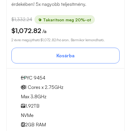
érdekében! 5x nagyobb teljesítmény.
$1,332.24
Takarítson meg 20%-ot
$1,072.82
/a
2 évre megújítható
$1,072.82
/hó áron. Bármikor lemondható.
Kosárba
EPYC 9454
48 Cores x 2.75GHz
Max 3.8GHz
2x
1.92TB
NVMe
512GB
RAM