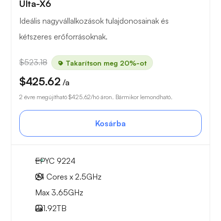
Ulta-X6
Ideális nagyvállalkozások tulajdonosainak és
kétszeres erőforrásoknak.
$523.18
Takarítson meg 20%-ot
$425.62
/a
2 évre megújítható
$425.62
/hó áron. Bármikor lemondható.
Kosárba
EPYC 9224
24 Cores x 2.5GHz
Max 3.65GHz
2x
1.92TB