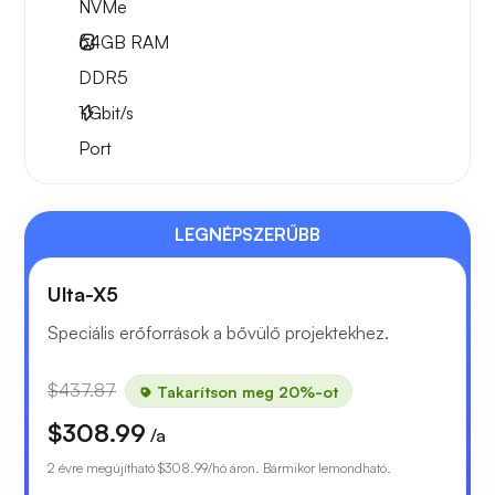
NVMe
64GB
RAM
DDR5
1
Gbit/s
Port
LEGNÉPSZERŰBB
Ulta-X5
Speciális erőforrások a bővülő projektekhez.
$437.87
Takarítson meg 20%-ot
$308.99
/a
2 évre megújítható
$308.99
/hó áron. Bármikor lemondható.