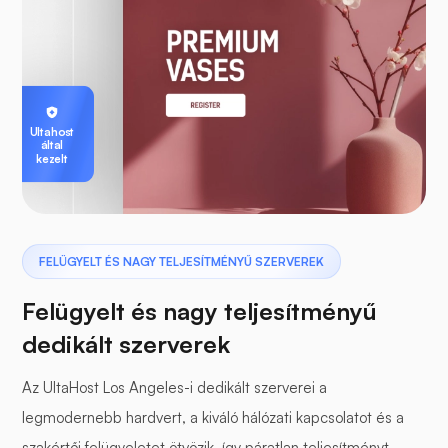
Ultahost
által
kezelt
FELÜGYELT ÉS NAGY TELJESÍTMÉNYŰ SZERVEREK
Felügyelt és nagy teljesítményű
dedikált szerverek
Az UltaHost Los Angeles-i dedikált szerverei a
legmodernebb hardvert, a kiváló hálózati kapcsolatot és a
szakértői felügyeletet ötvözik, így páratlan teljesítményt