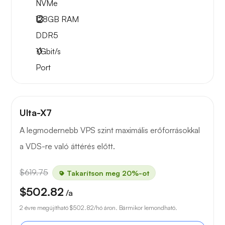
NVMe
128GB
RAM
DDR5
1
Gbit/s
Port
Ulta-X7
A legmodernebb VPS szint maximális erőforrásokkal
a VDS-re való áttérés előtt.
$619.75
Takarítson meg 20%-ot
$502.82
/a
2 évre megújítható
$502.82
/hó áron. Bármikor lemondható.