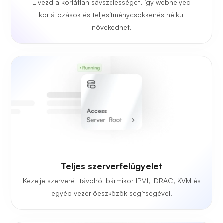
Élvezd a korlátlan sávszélességet, így webhelyed
korlátozások és teljesítménycsökkenés nélkül
növekedhet.
Teljes szerverfelügyelet
Kezelje szerverét távolról bármikor IPMI, iDRAC, KVM és
egyéb vezérlőeszközök segítségével.