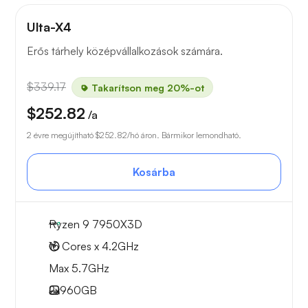
Ulta-X4
Erős tárhely középvállalkozások számára.
$339.17
Takarítson meg 20%-ot
$252.82
/a
2 évre megújítható
$252.82
/hó áron. Bármikor lemondható.
Kosárba
Ryzen 9 7950X3D
16 Cores x 4.2GHz
Max 5.7GHz
2x
960GB