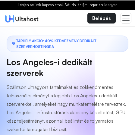
Válasszon egy csomagot
Lépjen velünk kapcsolatba
USA: dollár
$
Hungarian
Magyar
Belépés
TÁRHELY AKCIÓ: 40% KEDVEZMÉNY DEDIKÁLT
SZERVERHOSTINGRA
Los Angeles-i dedikált
szerverek
Szállítson ultragyors tartalmakat és zökkenőmentes
felhasználói élményt a legjobb Los Angeles-i dedikált
szerverekkel, amelyeket nagy munkaterhelésre terveztek.
Los Angeles-i infrastruktúránk alacsony késleltetést, GPU-
kész teljesítményt, azonnali beállítást és folyamatos
szakértői támogatást biztosít.