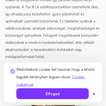
nyújtanak. A Tier III LA adatközpontunkban üzemeltetik őket,
így ultraalacsony késleltetést, gyors adatátvitelt és
optimalizált üzemidőt biztosítanak. Ez tökéletes azoknak a
vállalkozásoknak, amelyek sebességet, megbízhatóságot és
biztonságot igényelnek. Felügyelt megoldásaink könnyedén
skálázódnak a növekvő munkaterhelésekkel, akár vállalati
alkalmazásokat, e-kereskedelmi áruházakat vagy
médiaplatformokat futtat.
Weboldalunk cookie-kat használ, hogy a lehető
legjobb élményben legyen része.
Cookie-
Nagy órajelű CPU-k
30+ globális adatközpont
szabályzat
Dedikált I/O csatornák
100 Gbps hálózati feltöltés
Elfogad