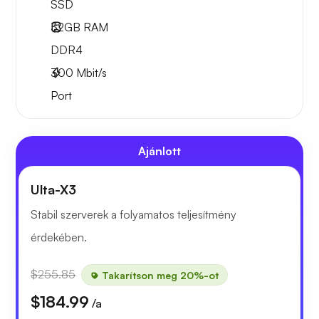
SSD
32GB
RAM
DDR4
300
Mbit/s
Port
Ajánlott
Ulta-X3
Stabil szerverek a folyamatos teljesítmény
érdekében.
$255.85
Takarítson meg 20%-ot
$184.99
/a