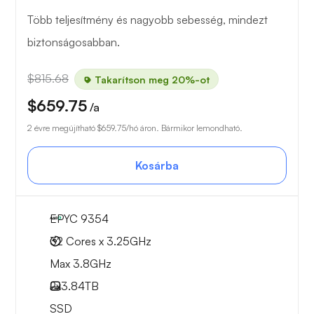
Több teljesítmény és nagyobb sebesség, mindezt
biztonságosabban.
$815.68
Takarítson meg 20%-ot
$659.75
/a
2 évre megújítható
$659.75
/hó áron. Bármikor lemondható.
Kosárba
EPYC 9354
32 Cores x 3.25GHz
Max 3.8GHz
2x
3.84TB
SSD