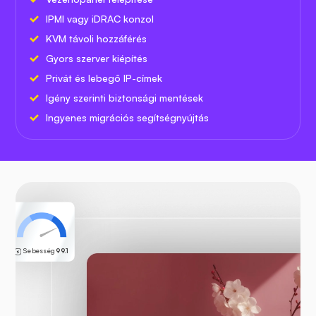
IPMI vagy iDRAC konzol
KVM távoli hozzáférés
Gyors szerver kiépítés
Privát és lebegő IP-címek
Igény szerinti biztonsági mentések
Ingyenes migrációs segítségnyújtás
Sebesség
99.1