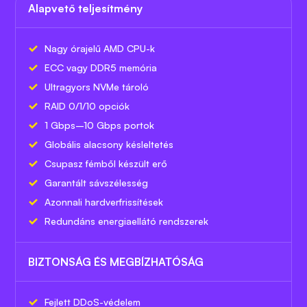
Alapvető teljesítmény
Nagy órajelű AMD CPU-k
ECC vagy DDR5 memória
Ultragyors NVMe tároló
RAID 0/1/10 opciók
1 Gbps–10 Gbps portok
Globális alacsony késleltetés
Csupasz fémből készült erő
Garantált sávszélesség
Azonnali hardverfrissítések
Redundáns energiaellátó rendszerek
BIZTONSÁG ÉS MEGBÍZHATÓSÁG
Fejlett DDoS-védelem