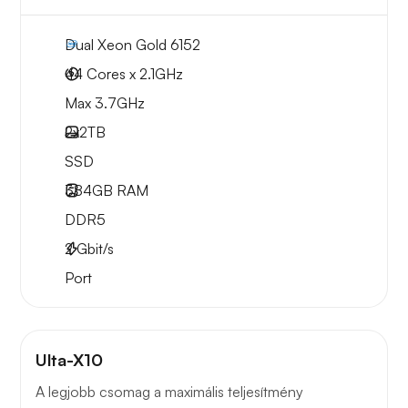
Dual Xeon Gold 6152
44 Cores x 2.1GHz
Max 3.7GHz
2x
2TB
SSD
384GB
RAM
DDR5
2
Gbit/s
Port
Ulta-X10
A legjobb csomag a maximális teljesítmény