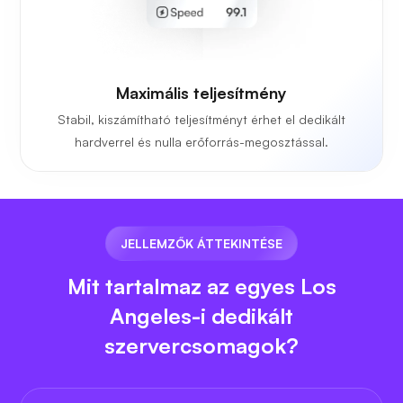
Maximális teljesítmény
Stabil, kiszámítható teljesítményt érhet el dedikált
hardverrel és nulla erőforrás-megosztással.
JELLEMZŐK ÁTTEKINTÉSE
Mit tartalmaz az egyes Los
Angeles-i dedikált
szervercsomagok?