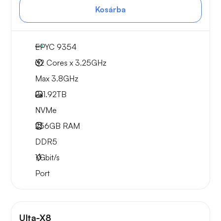
Kosárba
EPYC 9354
32 Cores x 3.25GHz
Max 3.8GHz
2x
1.92TB
NVMe
256GB
RAM
DDR5
1
Gbit/s
Port
Ulta-X8