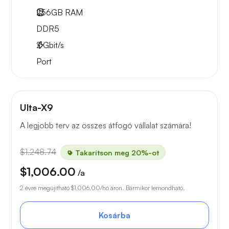
256GB
RAM
DDR5
2
Gbit/s
Port
Ulta-X9
A legjobb terv az összes átfogó vállalat számára!
$1,248.74
Takarítson meg 20%-ot
$1,006.00
/a
2 évre megújítható
$1,006.00
/hó áron. Bármikor lemondható.
Kosárba