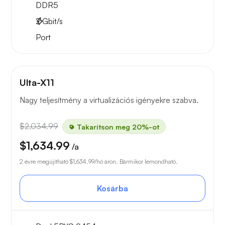
DDR5
2
Gbit/s
Port
Ulta-X11
Nagy teljesítmény a virtualizációs igényekre szabva.
$2,034.99
Takarítson meg 20%-ot
$1,634.99
/a
2 évre megújítható
$1,634.99
/hó áron. Bármikor lemondható.
Kosárba