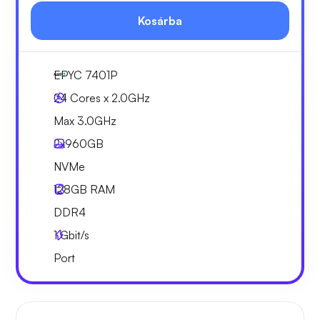
Kosárba
EPYC 7401P
24 Cores x 2.0GHz
Max 3.0GHz
2x
960GB
NVMe
128GB
RAM
DDR4
1
Gbit/s
Port