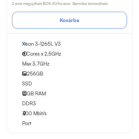
2 évre megújítható
$128.50
/hó áron. Bármikor lemondható.
Kosárba
Xeon 3-1265L V3
4 Cores x 2.5GHz
Max 3.7GHz
1x
256GB
SSD
16GB
RAM
DDR3
300
Mbit/s
Port