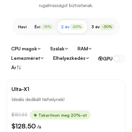
rugalmasságot biztosítanak.
Havi
Évi
2 év
3 év
-15%
-20%
-30%
CPU magok
Szálak
RAM
Lemezméret
Elhelyezkedés
GPU
Ár
Ulta-X1
Ideális dedikált tárhelynek!
$151.93
Takarítson meg 20%-ot
$128.50
/a