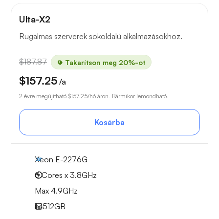
Ulta-X2
Rugalmas szerverek sokoldalú alkalmazásokhoz.
$187.87
Takarítson meg 20%-ot
$157.25
/a
2 évre megújítható
$157.25
/hó áron. Bármikor lemondható.
Kosárba
Xeon E-2276G
6 Cores x 3.8GHz
Max 4.9GHz
1x
512GB