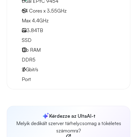
Dual EPYC 9454
64 Cores x 3.55GHz
Max 4.4GHz
2x
3.84TB
SSD
1Tb
RAM
DDR5
2
Gbit/s
Port
Kérdezze az UltaAI-t
Melyik dedikált szerver tárhelycsomag a tökéletes
számomra?