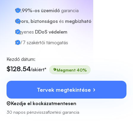
99,99%-os üzemidő
garancia
Gyors, biztonságos
és
megbízható
Ingyenes
DDoS védelem
24/7
szakértői támogatás
Kezdő dátum:
$128.54
/akiért*
Megment 40%
Tervek megtekintése
Kezdje el kockázatmentesen
30 napos pénzvisszafizetési garancia