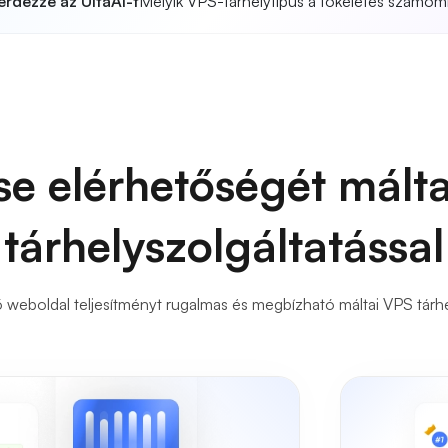
érdezze az UltaAI-t
Melyik VPS-tárhelytípus a tökéletes számom
se elérhetőségét mált
tárhelyszolgáltatással
ő weboldal teljesítményt rugalmas és megbízható máltai VPS tárh