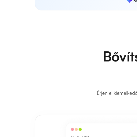
K
Bővít
Érjen el kiemelked