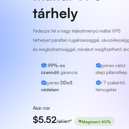
tárhely
Fedezze fel a nagy teljesítményű máltai VPS
tárhelyet páratlan rugalmassággal, sávszélesség
és megbízhatósággal, mindezt megfizethető ár
99,99%-os
Ingyenes valós
üzemidő
garancia
idejű pillanatkép
Ingyenes
DDoS
24/7
szakértői
védelem
támogatás
Akár már
$5.52
/akiért*
Megment 40%