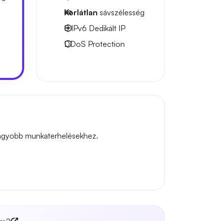
Korlátlan
sávszélesség
8 IPv6
Dedikált IP
DDoS Protection
 nagyobb munkaterhelésekhez.