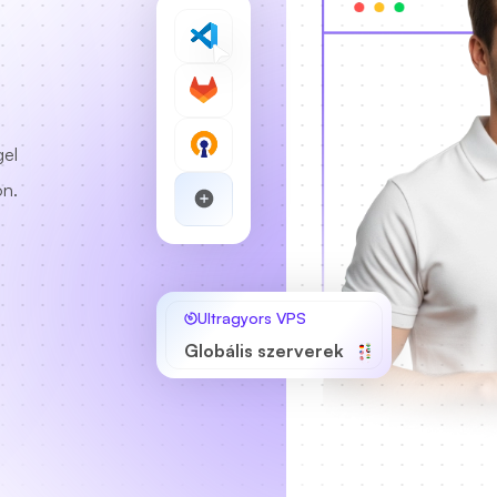
gel
on.
Ultragyors VPS
Globális szerverek