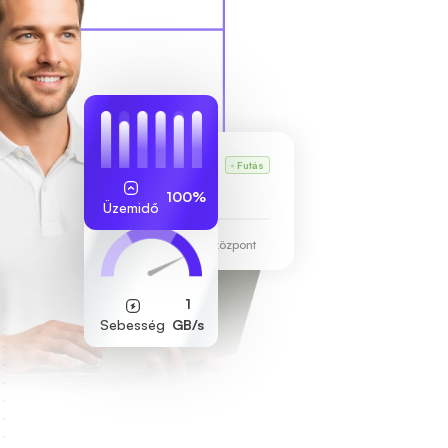
Karl VPS-e
Futás
255.189.85.19
100%
Üzemidő
Frankfurti adatközpont
1
Sebesség
GB/s