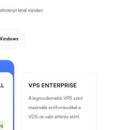
sítményt kínál minden
Windows
AL
VPS ENTERPRISE
A legmodernebb VPS szint
maximális erőforrásokkal a
VDS-re való áttérés előtt.
eg