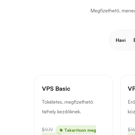
Megfizethető, menedz
Havi
VPS Basic
VP
Tökéletes, megfizethető
Erő
tárhely kezdőknek.
köz
$9.19
$16
Takarítson meg