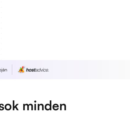
pján
sok minden