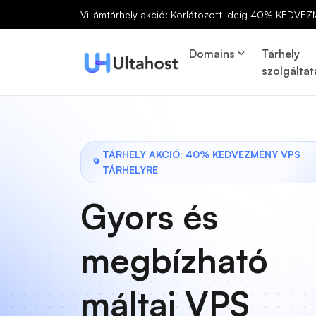
Villámtárhely akció: Korlátozott ideig 40% KEDVEZ
Domains
Tárhely
szolgáltat
TÁRHELY AKCIÓ: 40% KEDVEZMÉNY VPS
TÁRHELYRE
Gyors és
megbízható
máltai VPS