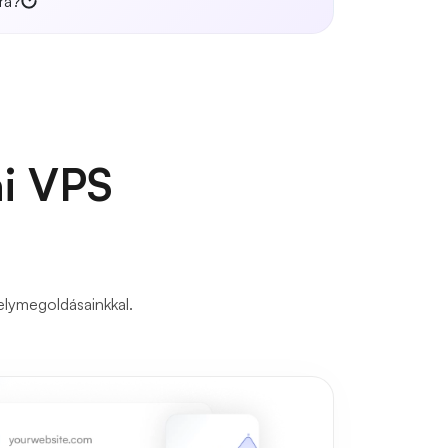
ra?
ai VPS
elymegoldásainkkal.