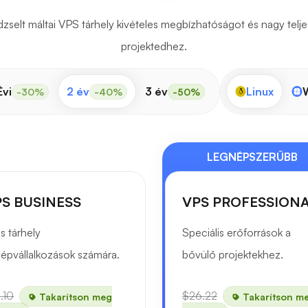
selt máltai VPS tárhely kivételes megbízhatóságot és nagy telje
projektedhez.
Évi
2 év
3 év
Linux
-30%
-40%
-50%
LEGNÉPSZERŰBB
S BUSINESS
VPS PROFESSION
s tárhely
Speciális erőforrások a
épvállalkozások számára.
bővülő projektekhez.
.10
$26.22
Takarítson meg
Takarítson m