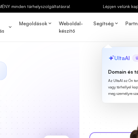
MÉNY minden tárhelyszolgáltatásra!
Lépjen velünk ka
Megoldások
Weboldal-
Segítség
Partn
ás
készítő
UltaAI
Ú
Domain és t
Az UltaAI az Ön t
vagy tárhellyel ka
meg személyre szab