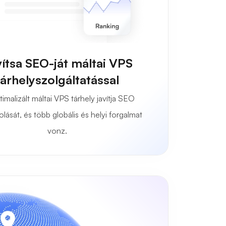
ítsa SEO-ját máltai VPS
tárhelyszolgáltatással
imalizált máltai VPS tárhely javítja SEO
lását, és több globális és helyi forgalmat
vonz.