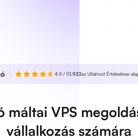
ló
4.9 / 5
1,932
az Ultahost Értékelései ala
ó máltai VPS megoldá
vállalkozás számára