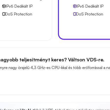
6 IPv6
Dedikált IP
8 IPv6
Dedikált IP
DDoS Protection
DDoS Protection
agyobb teljesítményt keres? Váltson VDS-re.
ítményre nagy órajelű 4,3 GHz-es CPU-kkal és több erőforrással a