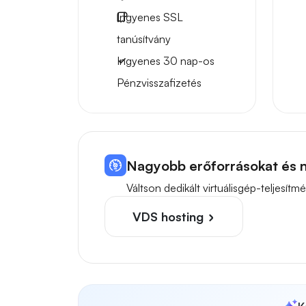
Ingyenes
SSL
tanúsítvány
Ingyenes
30 nap-os
Pénzvisszafizetés
Nagyobb erőforrásokat és n
Váltson dedikált virtuálisgép-teljes
VDS hosting