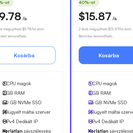
%-ot
40%-ot
9.78
$15.87
/a
/a
re megújítható
$9.78
/hó áron.
2 évre megújítható
$15.87
/hó áron.
ikor lemondható.
Bármikor lemondható.
Kosárba
Kosárba
2
CPU magok
3
CPU magok
2 GB
RAM
4 GB
RAM
50 GB
NVMe SSD
75 GB
NVMe SSD
Felügyelt máltai szerver
Felügyelt máltai szerv
1 IPv4
Dedikált IP
1 IPv4
Dedikált IP
Korlátlan
sávszélesség
Korlátlan
sávszéless