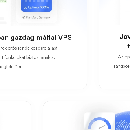
Jav
ban gazdag máltai VPS
ek erős rendelkezésre állást,
Az opt
tt funkciókat biztosítanak az
rangsoro
egfelelően.