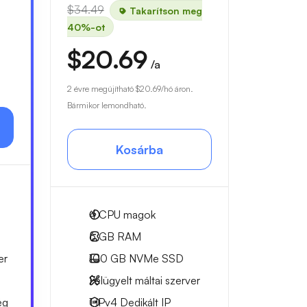
$34.49
Takarítson meg
40%-ot
$20.69
/a
2 évre megújítható
$20.69
/hó áron.
Bármikor lemondható.
Kosárba
4
CPU magok
6 GB
RAM
er
100 GB
NVMe SSD
Felügyelt máltai szerver
ég
1 IPv4
Dedikált IP