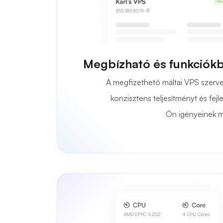
Megbízható és funkciók
A megfizethető máltai VPS szerver
konzisztens teljesítményt és fejle
Ön igényeinek m