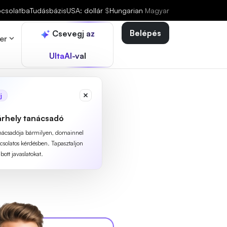
pcsolatba
Tudásbázis
USA: dollár
$
Hungarian
Magyar
Belépés
Csevegj az
er
UltaAI-val
j
árhely tanácsadó
anácsadója bármilyen, domainnel
pcsolatos kérdésben. Tapasztaljon
ott javaslatokat.