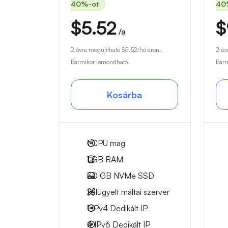
40%-ot
40
$5.52
$
/a
2 évre megújítható
$5.52
/hó áron.
2 év
Bármikor lemondható.
Bárm
Kosárba
1
CPU mag
1 GB
RAM
30 GB
NVMe SSD
Felügyelt máltai szerver
1 IPv4
Dedikált IP
4 IPv6
Dedikált IP