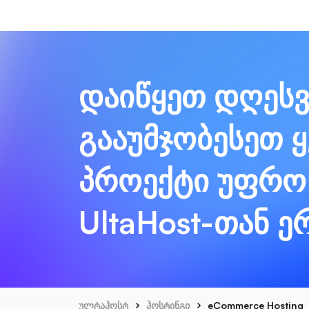
დაიწყეთ დღესვ
გააუმჯობესეთ 
პროექტი უფრო
UltaHost-თან 
ულტაჰოსტ
ჰოსტინგი
eCommerce Hosting