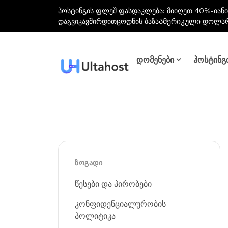
ჰოსტინგის ფლეშ ფასდაკლება: მიიღეთ 40%-იანი
დაგვიკავშირდით
ცოდნის ბაზა
Ამერიკული დოლა
დომენები
ჰოსტინგ
ᲖᲝᲒᲐᲓᲘ
წესები და პირობები
კონფიდენციალურობის
პოლიტიკა