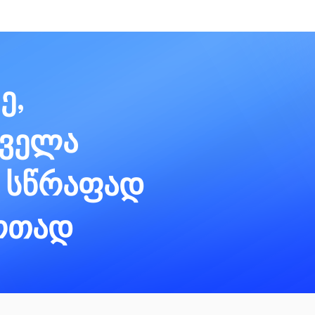
ე,
ყველა
 სწრაფად
ერთად