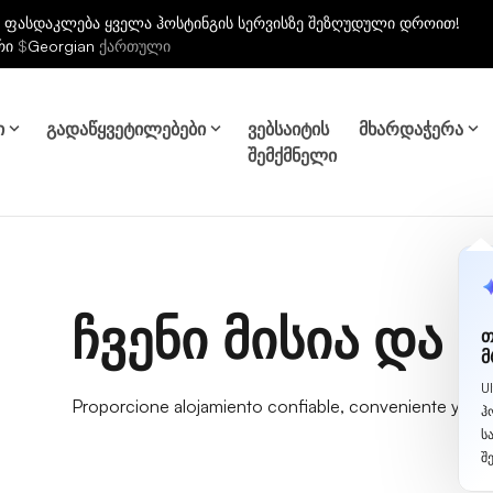
 ფასდაკლება ყველა ჰოსტინგის სერვისზე შეზღუდული დროით!
რი
$
Georgian
ქართული
ი
გადაწყვეტილებები
ვებსაიტის
მხარდაჭერა
შემქმნელი
ჩვენი მისია და 
თ
მ
U
Proporcione alojamiento confiable, conveniente y asequ
ჰ
ს
შ